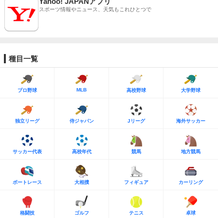
Yahoo! JAPANアプリ
スポーツ情報やニュース、天気もこれひとつで
種目一覧
MLB
プロ野球
高校野球
大学野球
独立リーグ
侍ジャパン
Jリーグ
海外サッカー
サッカー代表
高校年代
競馬
地方競馬
ボートレース
大相撲
フィギュア
カーリング
格闘技
ゴルフ
テニス
卓球