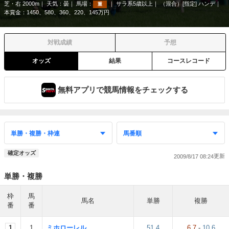
芝・右 2000m
天気：
曇
馬場：
サラ系5歳以上
（混合）[指定] ハンデ
重
本賞金：1450、580、360、220、145万円
対戦成績
予想
オッズ
結果
コースレコード
無料アプリで競馬情報をチェックする
確定オッズ
2009/8/17 08:24
単勝・複勝
枠
馬
馬名
単勝
複勝
番
番
1
1
ミホローレル
51.4
6.7
-
10.6