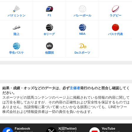
F1
バドミントン
バレーボール
ラグビー
NBA
陸上
Bリーグ
バスケ代表
学生バスケ
他競技
Doスポーツ
結果・成績・オッズなどのデータは、必ず
主催者
発行のものと照合し確認してく
ださい。
スポーツナビの競馬コンテンツのページ上に掲載されている情報の内容に関して
は万全を期しておりますが、その内容の正確性および安全性を保証するものでは
ありません。当該情報に基づいて被ったいかなる損害についても、LINEヤフー
株式会社および情報提供者は一切の責任を負いかねます。
Facebook
X(旧Twitter)
YouTube