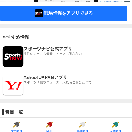
競馬情報をアプリで見る
おすすめ情報
スポーツナビ公式アプリ
注目のレースも最新ニュースも逃さない
Yahoo! JAPANアプリ
スポーツ情報やニュース、天気もこれひとつで
種目一覧
MLB
プロ野球
高校野球
大学野球