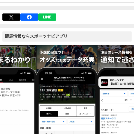
競馬情報ならスポーツナビアプリ