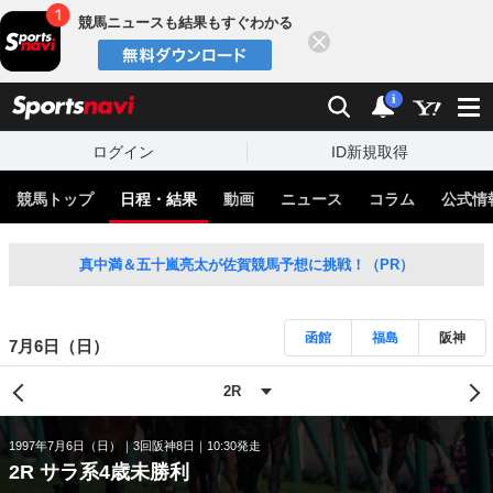
競馬ニュースも結果もすぐわかる
閉じる
スポーツナビ
検索
通知
i
ログイン
ID新規取得
競馬トップ
日程・結果
動画
ニュース
コラム
公式情
真中満＆五十嵐亮太が佐賀競馬予想に挑戦！（PR）
函館
福島
阪神
7月6日（日）
1997年7月6日（日）
3回阪神8日
10:30発走
2R サラ系4歳未勝利