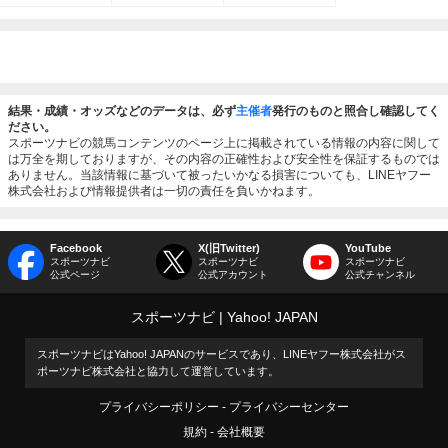
結果・成績・オッズなどのデータは、必ず
主催者
発行のものと照合し確認してく
ださい。
スポーツナビの競馬コンテンツのページ上に掲載されている情報の内容に関して
は万全を期しておりますが、その内容の正確性および安全性を保証するものでは
ありません。当該情報に基づいて被ったいかなる損害についても、LINEヤフー
株式会社および情報提供者は一切の責任を負いかねます。
Facebook
X(旧Twitter)
YouTube
スポーツナビ
スポーツナビ
スポーツナビ
公式ページ
公式アカウント
公式チャンネル
スポーツナビ
Yahoo! JAPAN
スポーツナビはYahoo! JAPANのサービスであり、LINEヤフー株式会社がス
ポーツナビ株式会社と協力して運営しています。
プライバシーポリシー
プライバシーセンター
規約
会社概要