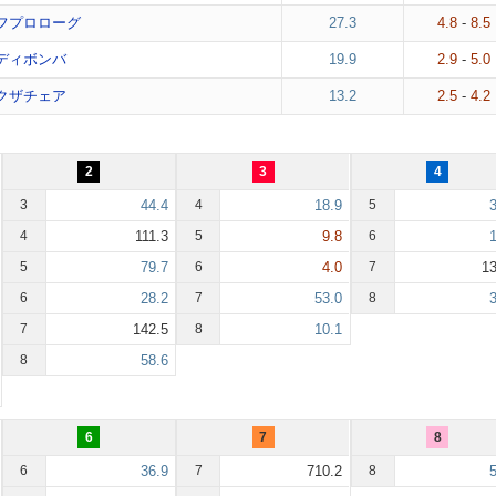
フプロローグ
27.3
4.8
-
8.5
ディボンバ
19.9
2.9
-
5.0
クザチェア
13.2
2.5
-
4.2
2
3
4
3
44.4
4
18.9
5
3
4
111.3
5
9.8
6
1
5
79.7
6
4.0
7
13
6
28.2
7
53.0
8
3
7
142.5
8
10.1
8
58.6
6
7
8
6
36.9
7
710.2
8
5