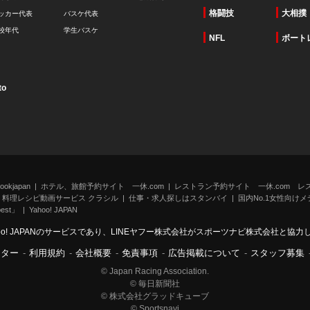
格闘技
大相撲
ッカー代表
バスケ代表
校年代
学生バスケ
NFL
ボート
to
kjapan
ホテル、旅館予約サイト 一休.com
レストラン予約サイト 一休.com レ
料理レシピ動画サービス クラシル
仕事・求人探しはスタンバイ
国内No.1女性向けメデ
st」
Yahoo! JAPAN
oo! JAPANのサービスであり、LINEヤフー株式会社がスポーツナビ株式会社と協
ンター
-
利用規約
-
会社概要
-
免責事項
-
広告掲載について
-
スタッフ募集
© Japan Racing Association.
© 毎日新聞社
© 株式会社グラッドキューブ
© Sportsnavi