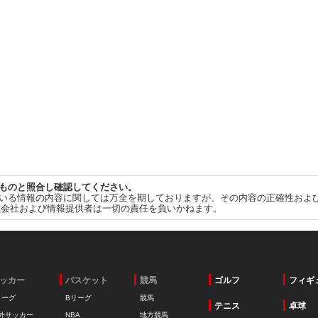
ものと照合し確認してください。
いる情報の内容に関しては万全を期しておりますが、その内容の正確性およ
式会社および情報提供者は一切の責任を負いかねます。
ッカー
バスケット
競馬
ゴルフ
フィギ
リーグ
Bリーグ
競馬
テニス
卓球
外サッカー
NBA
地方競馬