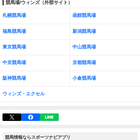
競馬場/ウィンズ（外部サイト）
札幌競馬場
函館競馬場
福島競馬場
新潟競馬場
東京競馬場
中山競馬場
中京競馬場
京都競馬場
阪神競馬場
小倉競馬場
ウィンズ・エクセル
競馬情報ならスポーツナビアプリ