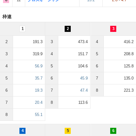
枠連
1
2
3
2
191.3
3
473.4
4
416.2
3
319.9
4
151.7
5
208.8
4
56.9
5
104.6
6
125.8
5
35.7
6
45.9
7
135.0
6
19.3
7
47.4
8
221.3
7
20.4
8
113.6
8
55.1
4
5
6