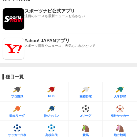
スポーツナビ公式アプリ
注目のレースも最新ニュースも逃さない
Yahoo! JAPANアプリ
スポーツ情報やニュース、天気もこれひとつで
種目一覧
MLB
プロ野球
高校野球
大学野球
独立リーグ
侍ジャパン
Jリーグ
海外サッカー
サッカー代表
高校年代
競馬
地方競馬