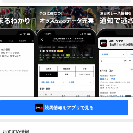
競馬情報をアプリで見る
おすすめ情報