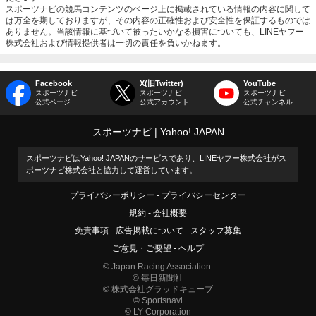
スポーツナビの競馬コンテンツのページ上に掲載されている情報の内容に関して
は万全を期しておりますが、その内容の正確性および安全性を保証するものでは
ありません。当該情報に基づいて被ったいかなる損害についても、LINEヤフー
株式会社および情報提供者は一切の責任を負いかねます。
Facebook
X(旧Twitter)
YouTube
スポーツナビ
スポーツナビ
スポーツナビ
公式ページ
公式アカウント
公式チャンネル
スポーツナビ
Yahoo! JAPAN
スポーツナビはYahoo! JAPANのサービスであり、LINEヤフー株式会社がス
ポーツナビ株式会社と協力して運営しています。
プライバシーポリシー
プライバシーセンター
規約
会社概要
免責事項
広告掲載について
スタッフ募集
ご意見・ご要望
ヘルプ
© Japan Racing Association.
© 毎日新聞社
© 株式会社グラッドキューブ
© Sportsnavi
© LY Corporation