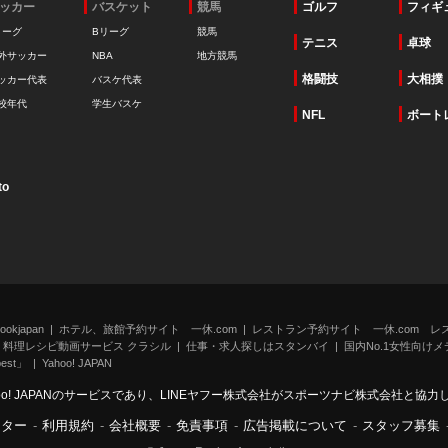
ッカー
バスケット
競馬
ゴルフ
フィギ
リーグ
Bリーグ
競馬
テニス
卓球
外サッカー
NBA
地方競馬
格闘技
大相撲
ッカー代表
バスケ代表
校年代
学生バスケ
NFL
ボート
to
kjapan
ホテル、旅館予約サイト 一休.com
レストラン予約サイト 一休.com レ
料理レシピ動画サービス クラシル
仕事・求人探しはスタンバイ
国内No.1女性向けメデ
st」
Yahoo! JAPAN
oo! JAPANのサービスであり、LINEヤフー株式会社がスポーツナビ株式会社と協
ンター
-
利用規約
-
会社概要
-
免責事項
-
広告掲載について
-
スタッフ募集