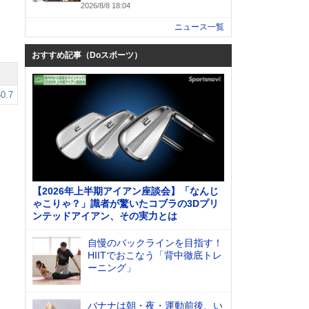
2026/8/8 18:04
ニュース一覧
おすすめ記事（Doスポーツ）
0.7
【2026年上半期アイアン座談会】「なんじ
ゃこりゃ？」識者が驚いたコブラの3Dプリ
ンテッドアイアン、その実力とは
自慢のバックラインを目指す！
HIITでおこなう「背中徹底トレ
ーニング」
バナナは朝・夜・運動前後、い