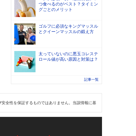
つ食べるのがベスト？タイミン
グごとのメリット
ゴルフに必須なキングマッスル
とクイーンマッスルの鍛え方
太っていないのに悪玉コレステ
ロール値が高い原因と対策は？
記事一覧
び安全性を保証するものではありません。当該情報に基