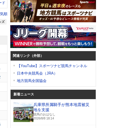
ード
気順
ッズ
関連リンク（外部）
【YouTube】スポーツナビ競馬チャンネル
1
日本中央競馬会（JRA）
2
地方競馬全国協会
新着ニュース
兵庫県所属騎手が熊本地震被災
地を支援
競馬のおはなし
2026/8/8 18:14
6