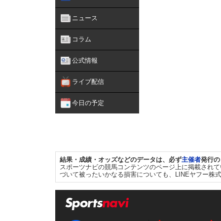
ニュース
コラム
公式情報
ライブ配信
今日の予定
結果・成績・オッズなどのデータは、必ず
主催者
発行の
スポーツナビの競馬コンテンツのページ上に掲載されて
づいて被ったいかなる損害についても、LINEヤフー株