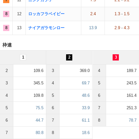
8
12
ロッカフラベイビー
2.4
1.3
-
1.5
8
13
ナイアガラモンロー
13.9
2.9
-
4.3
枠連
1
2
3
2
109.6
3
369.0
4
189.7
3
345.5
4
69.7
5
243.5
4
109.8
5
48.6
6
161.4
5
75.5
6
33.9
7
251.3
6
44.7
7
61.1
8
78.7
7
80.8
8
18.6