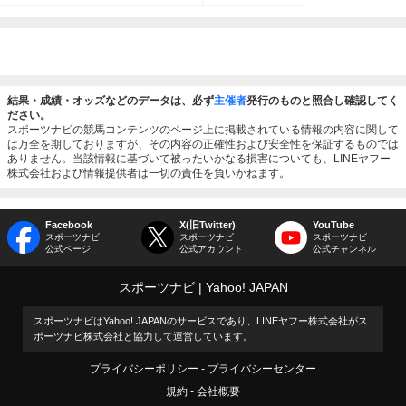
結果・成績・オッズなどのデータは、必ず
主催者
発行のものと照合し確認してく
ださい。
スポーツナビの競馬コンテンツのページ上に掲載されている情報の内容に関して
は万全を期しておりますが、その内容の正確性および安全性を保証するものでは
ありません。当該情報に基づいて被ったいかなる損害についても、LINEヤフー
株式会社および情報提供者は一切の責任を負いかねます。
Facebook
X(旧Twitter)
YouTube
スポーツナビ
スポーツナビ
スポーツナビ
公式ページ
公式アカウント
公式チャンネル
スポーツナビ
Yahoo! JAPAN
スポーツナビはYahoo! JAPANのサービスであり、LINEヤフー株式会社がス
ポーツナビ株式会社と協力して運営しています。
プライバシーポリシー
プライバシーセンター
規約
会社概要