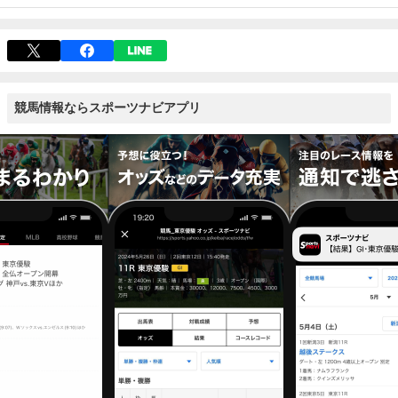
競馬情報ならスポーツナビアプリ