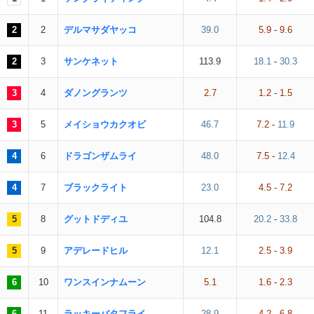
2
2
デルマサダヤッコ
39.0
5.9
-
9.6
2
3
サンケネット
113.9
18.1
-
30.3
3
4
ダノングランツ
2.7
1.2
-
1.5
3
5
メイショウカクオビ
46.7
7.2
-
11.9
4
6
ドラゴンザムライ
48.0
7.5
-
12.4
4
7
ブラックライト
23.0
4.5
-
7.2
5
8
グットドディユ
104.8
20.2
-
33.8
5
9
アデレードヒル
12.1
2.5
-
3.9
6
10
ワンスインナムーン
5.1
1.6
-
2.3
6
11
ラッキーバタフライ
28.9
4.2
-
6.8