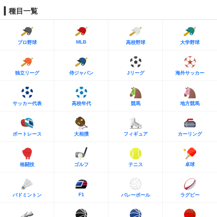
種目一覧
MLB
プロ野球
高校野球
大学野球
独立リーグ
侍ジャパン
Jリーグ
海外サッカー
サッカー代表
高校年代
競馬
地方競馬
ボートレース
大相撲
フィギュア
カーリング
格闘技
ゴルフ
テニス
卓球
F1
バドミントン
バレーボール
ラグビー