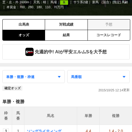
芝・左・外 1600m
天気：
晴
馬場：
サラ系2歳
新馬 （混合）[指定] 馬齢
良
本賞金：700、280、180、110、70万円
出馬表
対戦成績
予想
オッズ
結果
コースレコード
先週的中! AIが平安エルムSを大予想
確定オッズ
2015/10/25 12:14
単勝・複勝
枠
馬
馬名
単勝
複勝
番
番
1
1
ソングライティング
4.4
1.4
-
2.0