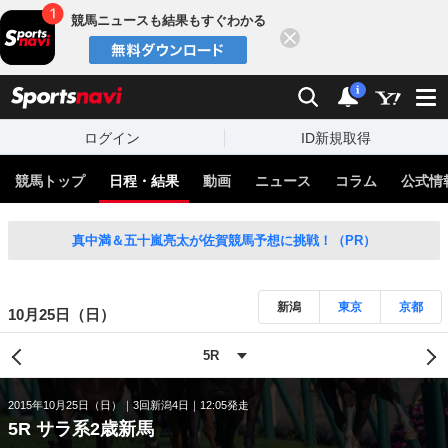
競馬ニュースも結果もすぐわかる
閉じる
スポーツナビ
検索
通知
i
ログイン
ID新規取得
競馬トップ
日程・結果
動画
ニュース
コラム
公式情
真中満＆五十嵐亮太が佐賀競馬予想に挑戦！（PR）
新潟
東京
京都
10月25日（日）
2015年10月25日（日）
3回新潟4日
12:05発走
5R サラ系2歳新馬