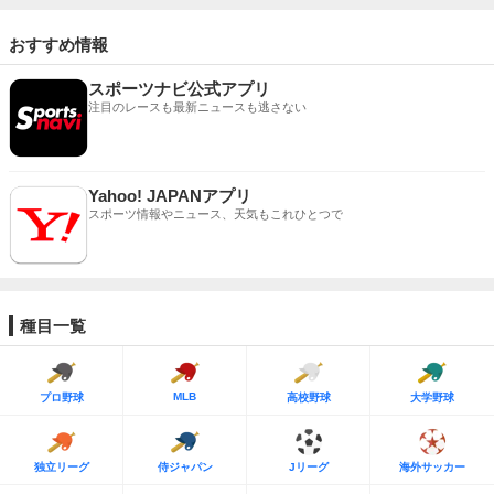
おすすめ情報
スポーツナビ公式アプリ
注目のレースも最新ニュースも逃さない
Yahoo! JAPANアプリ
スポーツ情報やニュース、天気もこれひとつで
種目一覧
MLB
プロ野球
高校野球
大学野球
独立リーグ
侍ジャパン
Jリーグ
海外サッカー