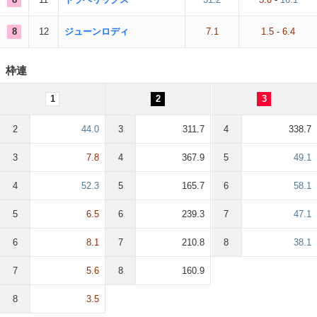
8
12
ジューンロディ
7.1
1.5
-
6.4
枠連
1
2
3
2
44.0
3
311.7
4
338.7
3
7.8
4
367.9
5
49.1
4
52.3
5
165.7
6
58.1
5
6.5
6
239.3
7
47.1
6
8.1
7
210.8
8
38.1
7
5.6
8
160.9
8
3.5