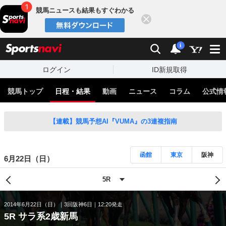
競馬ニュースも結果もすぐわかる
閉じる
スポーツナビ
検索
通知
i
ログイン
ID新規取得
競馬トップ
日程・結果
動画
ニュース
コラム
公式情
【連載】競馬予想AI『VUMA』の3連複指南
函館
東京
阪神
6月22日（日）
2014年6月22日（日）
3回阪神6日
12:20発走
5R サラ系2歳新馬