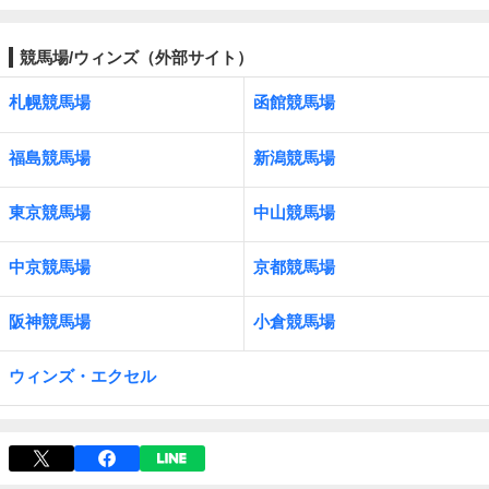
競馬場/ウィンズ（外部サイト）
札幌競馬場
函館競馬場
福島競馬場
新潟競馬場
東京競馬場
中山競馬場
中京競馬場
京都競馬場
阪神競馬場
小倉競馬場
ウィンズ・エクセル