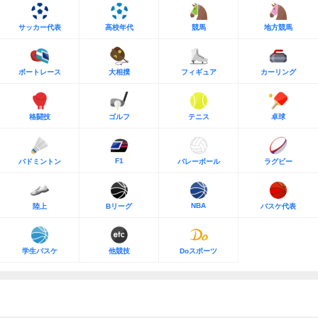
サッカー代表
高校年代
競馬
地方競馬
ボートレース
大相撲
フィギュア
カーリング
格闘技
ゴルフ
テニス
卓球
F1
バドミントン
バレーボール
ラグビー
NBA
陸上
Bリーグ
バスケ代表
学生バスケ
他競技
Doスポーツ