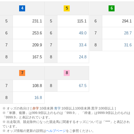
4
5
6
5
231.1
5
115.1
6
294.1
6
253.6
6
49.0
7
28.7
7
209.9
7
33.4
8
31.6
8
167.5
8
24.8
7
8
7
108.8
8
67.5
8
16.8
※ オッズの色分け [
赤字
:10倍未満
青字
:10倍以上100倍未満 黒字:100倍以上 ]
※「単勝、複勝」は999.9倍以上のものは「999.9」、「枠連」は9999.9倍以上のものは
「9999.9」と表記されています。
※ 出走取消、競走除外になった競走馬に関連するオッズについては「****」と表記され
ています。
※ オッズ情報の更新の説明は
ヘルプページ
をご参照ください。