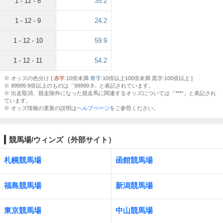
1 - 12 - 8
35.2
1 - 12 - 9
24.2
1 - 12 - 10
59.9
1 - 12 - 11
54.2
※ オッズの色分け [
赤字
:10倍未満
青字
:10倍以上100倍未満 黒字:100倍以上 ]
※ 99999.9倍以上のものは「99999.9」と表記されています。
※ 出走取消、競走除外になった競走馬に関連するオッズについては「****」と表記され
ています。
※ オッズ情報の更新の説明は
ヘルプページ
をご参照ください。
競馬場/ウィンズ（外部サイト）
札幌競馬場
函館競馬場
福島競馬場
新潟競馬場
東京競馬場
中山競馬場