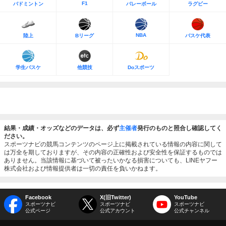
F1
バドミントン
バレーボール
ラグビー
NBA
陸上
Bリーグ
バスケ代表
学生バスケ
他競技
Doスポーツ
結果・成績・オッズなどのデータは、必ず
主催者
発行のものと照合し確認してく
ださい。
スポーツナビの競馬コンテンツのページ上に掲載されている情報の内容に関して
は万全を期しておりますが、その内容の正確性および安全性を保証するものでは
ありません。当該情報に基づいて被ったいかなる損害についても、LINEヤフー
株式会社および情報提供者は一切の責任を負いかねます。
Facebook
X(旧Twitter)
YouTube
スポーツナビ
スポーツナビ
スポーツナビ
公式ページ
公式アカウント
公式チャンネル