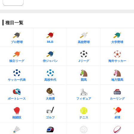
種目一覧
MLB
プロ野球
高校野球
大学野球
独立リーグ
侍ジャパン
Jリーグ
海外サッカー
サッカー代表
高校年代
競馬
地方競馬
ボートレース
大相撲
フィギュア
カーリング
格闘技
ゴルフ
テニス
卓球