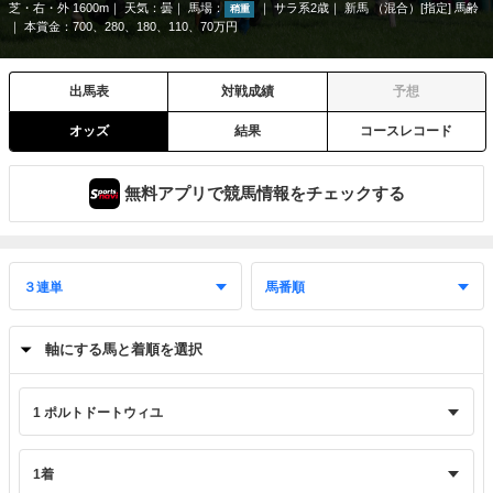
芝・右・外 1600m
天気：
曇
馬場：
サラ系2歳
新馬 （混合）[指定] 馬齢
稍重
本賞金：700、280、180、110、70万円
出馬表
対戦成績
予想
オッズ
結果
コースレコード
無料アプリで競馬情報をチェックする
軸にする馬と着順を選択