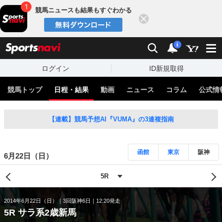
競馬ニュースも結果もすぐわかる
閉じる
スポーツナビ
検索
通知
i
ログイン
ID新規取得
競馬トップ
日程・結果
動画
ニュース
コラム
公式情
【連載】競馬予想AI『VUMA』の3連複指南
函館
東京
阪神
6月22日（日）
2014年6月22日（日）
3回阪神6日
12:20発走
5R サラ系2歳新馬