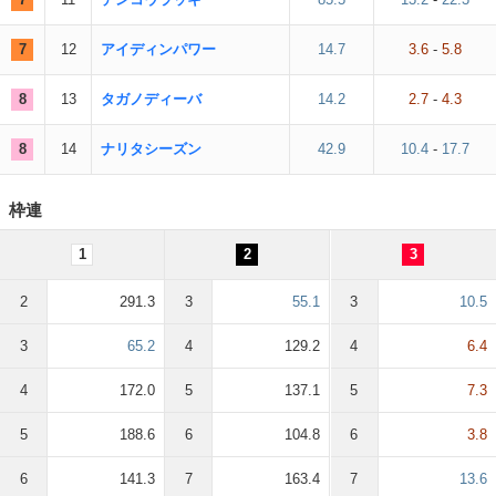
7
12
アイディンパワー
14.7
3.6
-
5.8
8
13
タガノディーバ
14.2
2.7
-
4.3
8
14
ナリタシーズン
42.9
10.4
-
17.7
枠連
1
2
3
2
291.3
3
55.1
3
10.5
3
65.2
4
129.2
4
6.4
4
172.0
5
137.1
5
7.3
5
188.6
6
104.8
6
3.8
6
141.3
7
163.4
7
13.6