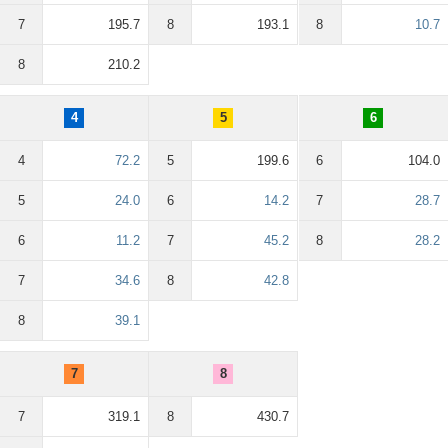
7
195.7
8
193.1
8
10.7
8
210.2
4
5
6
4
72.2
5
199.6
6
104.0
5
24.0
6
14.2
7
28.7
6
11.2
7
45.2
8
28.2
7
34.6
8
42.8
8
39.1
7
8
7
319.1
8
430.7