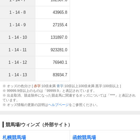
1 - 14 - 8
43965.8
1 - 14 - 9
27155.4
1 - 14 - 10
131897.0
1 - 14 - 11
923281.0
1 - 14 - 12
76940.1
1 - 14 - 13
83934.7
※ オッズの色分け [
赤字
:10倍未満
青字
:10倍以上100倍未満 黒字:100倍以上 ]
※ 99999.9倍以上のものは「99999.9」と表記されています。
※ 出走取消、競走除外になった競走馬に関連するオッズについては「****」と表記され
ています。
※ オッズ情報の更新の説明は
ヘルプページ
をご参照ください。
競馬場/ウィンズ（外部サイト）
札幌競馬場
函館競馬場