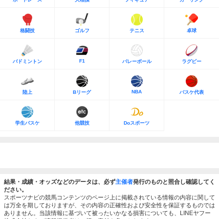
格闘技
ゴルフ
テニス
卓球
F1
バドミントン
バレーボール
ラグビー
NBA
陸上
Bリーグ
バスケ代表
学生バスケ
他競技
Doスポーツ
結果・成績・オッズなどのデータは、必ず
主催者
発行のものと照合し確認してく
ださい。
スポーツナビの競馬コンテンツのページ上に掲載されている情報の内容に関して
は万全を期しておりますが、その内容の正確性および安全性を保証するものでは
ありません。当該情報に基づいて被ったいかなる損害についても、LINEヤフー