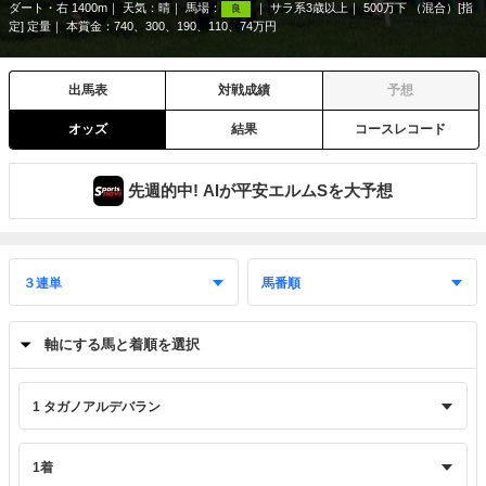
ダート・右 1400m
天気：
晴
馬場：
サラ系3歳以上
500万下 （混合）[指
良
定] 定量
本賞金：740、300、190、110、74万円
出馬表
対戦成績
予想
オッズ
結果
コースレコード
先週的中! AIが平安エルムSを大予想
軸にする馬と着順を選択