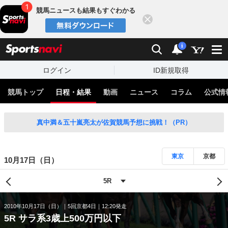
競馬ニュースも結果もすぐわかる
閉じる
スポーツナビ
検索
通知
i
ログイン
ID新規取得
競馬トップ
日程・結果
動画
ニュース
コラム
公式情
真中満＆五十嵐亮太が佐賀競馬予想に挑戦！（PR）
東京
京都
10月17日（日）
2010年10月17日（日）
5回京都4日
12:20発走
5R サラ系3歳上500万円以下