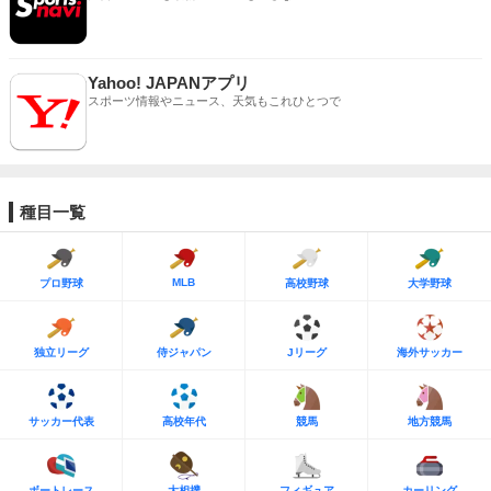
Yahoo! JAPANアプリ
スポーツ情報やニュース、天気もこれひとつで
種目一覧
MLB
プロ野球
高校野球
大学野球
独立リーグ
侍ジャパン
Jリーグ
海外サッカー
サッカー代表
高校年代
競馬
地方競馬
ボートレース
大相撲
フィギュア
カーリング