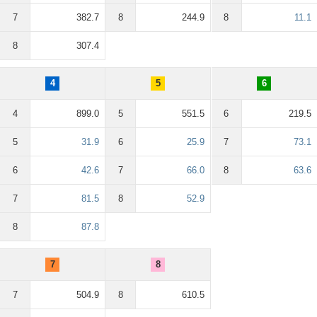
7
382.7
8
244.9
8
11.1
8
307.4
4
5
6
4
899.0
5
551.5
6
219.5
5
31.9
6
25.9
7
73.1
6
42.6
7
66.0
8
63.6
7
81.5
8
52.9
8
87.8
7
8
7
504.9
8
610.5