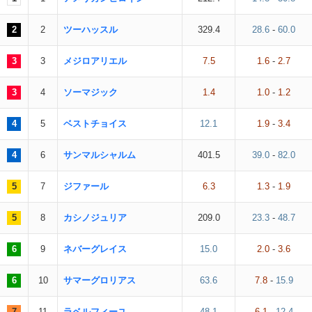
2
2
ツーハッスル
329.4
28.6
-
60.0
3
3
メジロアリエル
7.5
1.6
-
2.7
3
4
ソーマジック
1.4
1.0
-
1.2
4
5
ベストチョイス
12.1
1.9
-
3.4
4
6
サンマルシャルム
401.5
39.0
-
82.0
5
7
ジファール
6.3
1.3
-
1.9
5
8
カシノジュリア
209.0
23.3
-
48.7
6
9
ネバーグレイス
15.0
2.0
-
3.6
6
10
サマーグロリアス
63.6
7.8
-
15.9
7
11
ラベルフィーユ
48.1
6.1
-
12.4