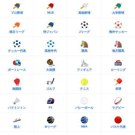
MLB
プロ野球
高校野球
大学野球
独立リーグ
侍ジャパン
Jリーグ
海外サッカー
サッカー代表
高校年代
競馬
地方競馬
ボートレース
大相撲
フィギュア
カーリング
格闘技
ゴルフ
テニス
卓球
F1
バドミントン
バレーボール
ラグビー
NBA
陸上
Bリーグ
バスケ代表