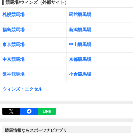
競馬場/ウィンズ（外部サイト）
札幌競馬場
函館競馬場
福島競馬場
新潟競馬場
東京競馬場
中山競馬場
中京競馬場
京都競馬場
阪神競馬場
小倉競馬場
ウィンズ・エクセル
競馬情報ならスポーツナビアプリ