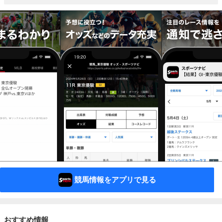
競馬情報をアプリで見る
おすすめ情報