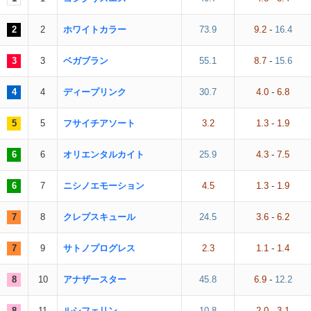
2
2
ホワイトカラー
73.9
9.2
-
16.4
3
3
ベガブラン
55.1
8.7
-
15.6
4
4
ディープリンク
30.7
4.0
-
6.8
5
5
フサイチアソート
3.2
1.3
-
1.9
6
6
オリエンタルカイト
25.9
4.3
-
7.5
6
7
ニシノエモーション
4.5
1.3
-
1.9
7
8
クレプスキュール
24.5
3.6
-
6.2
7
9
サトノプログレス
2.3
1.1
-
1.4
8
10
アナザースター
45.8
6.9
-
12.2
8
11
ルシフェリン
10.8
2.0
-
3.1