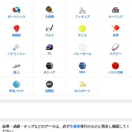
ボートレース
大相撲
フィギュア
カーリング
格闘技
ゴルフ
テニス
卓球
F1
バドミントン
バレーボール
ラグビー
NBA
陸上
Bリーグ
バスケ代表
学生バスケ
他競技
Doスポーツ
結果・成績・オッズなどのデータは、必ず
主催者
発行のものと照合し確認してく
ださい。