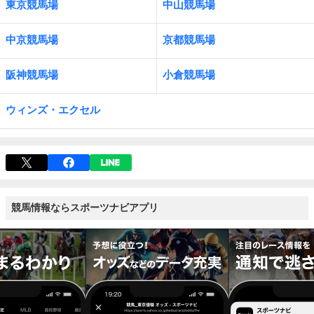
東京競馬場
中山競馬場
中京競馬場
京都競馬場
阪神競馬場
小倉競馬場
ウィンズ・エクセル
競馬情報ならスポーツナビアプリ