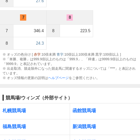
8
27.6
7
8
7
346.4
8
223.5
8
24.3
※ オッズの色分け [
赤字
:10倍未満
青字
:10倍以上100倍未満 黒字:100倍以上 ]
※「単勝、複勝」は999.9倍以上のものは「999.9」、「枠連」は9999.9倍以上のものは
「9999.9」と表記されています。
※ 出走取消、競走除外になった競走馬に関連するオッズについては「****」と表記され
ています。
※ オッズ情報の更新の説明は
ヘルプページ
をご参照ください。
競馬場/ウィンズ（外部サイト）
札幌競馬場
函館競馬場
福島競馬場
新潟競馬場