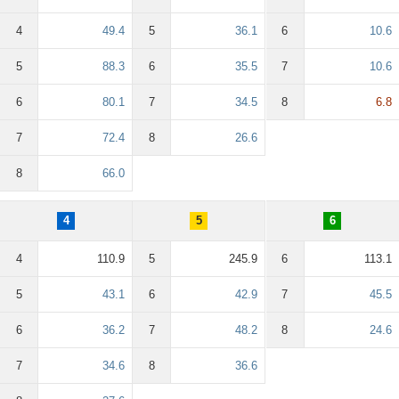
4
49.4
5
36.1
6
10.6
5
88.3
6
35.5
7
10.6
6
80.1
7
34.5
8
6.8
7
72.4
8
26.6
8
66.0
4
5
6
4
110.9
5
245.9
6
113.1
5
43.1
6
42.9
7
45.5
6
36.2
7
48.2
8
24.6
7
34.6
8
36.6