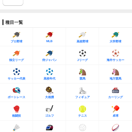
種目一覧
MLB
プロ野球
高校野球
大学野球
独立リーグ
侍ジャパン
Jリーグ
海外サッカー
サッカー代表
高校年代
競馬
地方競馬
ボートレース
大相撲
フィギュア
カーリング
格闘技
ゴルフ
テニス
卓球