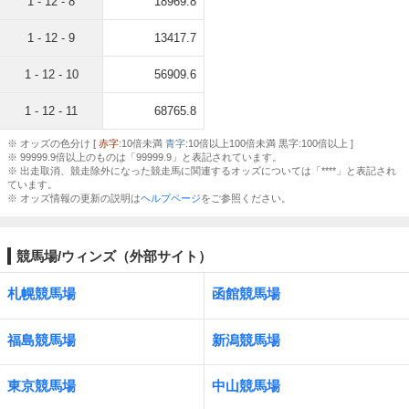
1 - 12 - 8
18969.8
1 - 12 - 9
13417.7
1 - 12 - 10
56909.6
1 - 12 - 11
68765.8
※ オッズの色分け [
赤字
:10倍未満
青字
:10倍以上100倍未満 黒字:100倍以上 ]
※ 99999.9倍以上のものは「99999.9」と表記されています。
※ 出走取消、競走除外になった競走馬に関連するオッズについては「****」と表記され
ています。
※ オッズ情報の更新の説明は
ヘルプページ
をご参照ください。
競馬場/ウィンズ（外部サイト）
札幌競馬場
函館競馬場
福島競馬場
新潟競馬場
東京競馬場
中山競馬場