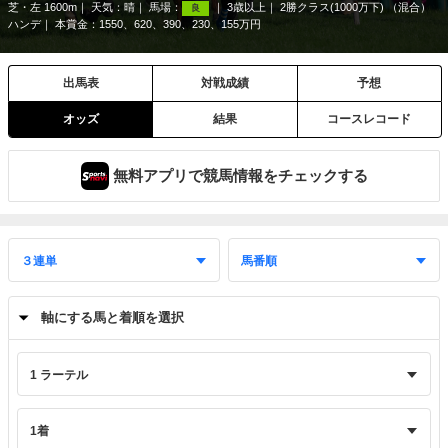
芝・左 1600m
天気：
晴
馬場：
3歳以上
2勝クラス(1000万下) （混合）
良
ハンデ
本賞金：1550、620、390、230、155万円
出馬表
対戦成績
予想
オッズ
結果
コースレコード
無料アプリで競馬情報をチェックする
軸にする馬と着順を選択