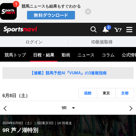
競馬ニュースも結果もすぐわかる
閉じる
スポーツナビ
検索
通知
i
ログイン
ID新規取得
競馬トップ
日程・結果
動画
ニュース
コラム
公式情
【連載】競馬予想AI『VUMA』の3連複指南
函館
東京
京都
6月8日（土）
2024年6月8日（土）
3回東京3日
14:35発走
9R 芦ノ湖特別