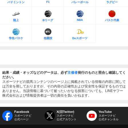
F1
バドミントン
バレーボール
ラグビー
NBA
陸上
Bリーグ
バスケ代表
学生バスケ
他競技
Doスポーツ
結果・成績・オッズなどのデータは、必ず
主催者
発行のものと照合し確認してく
ださい。
スポーツナビの競馬コンテンツのページ上に掲載されている情報の内容に関して
は万全を期しておりますが、その内容の正確性および安全性を保証するものでは
ありません。当該情報に基づいて被ったいかなる損害についても、LINEヤフー
株式会社および情報提供者は一切の責任を負いかねます。
Facebook
X(旧Twitter)
YouTube
スポーツナビ
スポーツナビ
スポーツナビ
公式ページ
公式アカウント
公式チャンネル