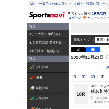
AIに「仕事用イヤホン選んで」と頼んで実際に買った
IDでもっと便利に
新規取得
ログイン
ヤフーショッピ
特集
Jリーグ戦力 徹底分析
競馬トップ
日程・
仙台育英監督 名将対談
J国立試合に無料招待
2020年11月23日
種目
プロ野球
1R
2R
3R
4R
MLB
2020年11
高校野球
猪名川特
10R
芝・右 2000
大学野球
本賞金：15
独立リーグ