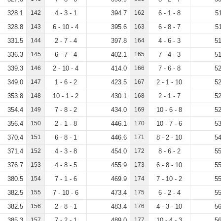
328.1
142
4 - 3 - 1
394.7
162
6 - 1 - 8
5
328.8
143
6 - 10 - 4
395.6
163
6 - 8 - 7
5
331.5
144
2 - 7 - 4
397.8
164
4 - 6 - 3
51
336.3
145
6 - 7 - 4
402.1
165
7 - 4 - 3
51
339.3
146
2 - 10 - 4
414.0
166
7 - 6 - 8
52
349.0
147
1 - 6 - 2
423.5
167
2 - 1 - 10
52
353.8
148
10 - 1 - 2
430.1
168
2 - 1 - 7
52
354.4
149
7 - 8 - 2
434.0
169
10 - 6 - 8
52
356.4
150
2 - 1 - 8
446.1
170
10 - 7 - 6
53
370.4
151
6 - 8 - 1
446.6
171
8 - 2 - 10
54
371.4
152
4 - 3 - 8
454.0
172
8 - 6 - 2
55
376.7
153
4 - 8 - 5
455.9
173
6 - 8 - 10
55
380.5
154
7 - 1 - 6
469.9
174
7 - 10 - 2
55
382.5
155
7 - 10 - 6
473.4
175
6 - 2 - 4
55
382.5
156
2 - 8 - 1
483.4
176
4 - 3 - 10
56
385.3
157
7 - 2 - 1
489.0
177
10 - 4 - 3
56