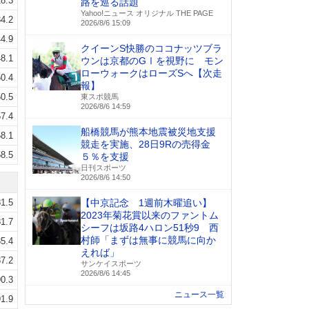
8.3
路を巡る話題
Yahoo!ニュース オリジナル THE PAGE
4.2
2026/8/6 15:09
4.9
クイーンS快勝のココナッツブラ
8.1
ウンは京都のGⅠを視野に モン
ローウォークはローズSへ【次走
0.4
報】
0.5
東スポ競馬
2026/8/6 14:59
7.4
船橋競馬が熊本地震被災地支援
8.1
競走を実施、28日9Rの売得金
8.5
５％を支援
日刊スポーツ
2026/8/6 14:50
1.5
【中京記念 1週前木曜追い】
2023年菊花賞以来のファントム
1.7
シーフは坂路4ハロン51秒9 西
村師「まずは無事に競馬に向か
5.4
えれば」
7.2
サンケイスポーツ
2026/8/6 14:45
0.3
ニュース一覧
1.9