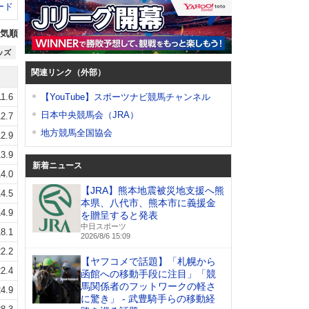
ード
気順
ッズ
関連リンク（外部）
11.6
【YouTube】スポーツナビ競馬チャンネル
日本中央競馬会（JRA）
12.7
地方競馬全国協会
12.9
13.9
新着ニュース
14.0
【JRA】熊本地震被災地支援へ熊
14.5
本県、八代市、熊本市に義援金
14.9
を贈呈すると発表
中日スポーツ
18.1
2026/8/6 15:09
2.2
【ヤフコメで話題】「札幌から
2.4
函館への移動手段に注目」「競
馬関係者のフットワークの軽さ
4.9
に驚き」 - 武豊騎手らの移動経