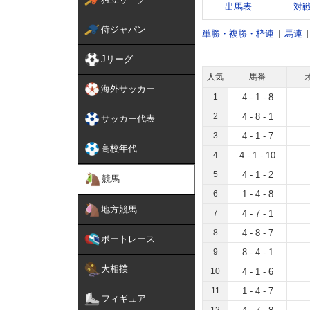
出馬表
対
侍ジャパン
単勝・複勝・枠連
馬連
Jリーグ
人気
馬番
海外サッカー
1
4 - 1 - 8
2
4 - 8 - 1
サッカー代表
3
4 - 1 - 7
高校年代
4
4 - 1 - 10
5
4 - 1 - 2
競馬
6
1 - 4 - 8
地方競馬
7
4 - 7 - 1
8
4 - 8 - 7
ボートレース
9
8 - 4 - 1
大相撲
10
4 - 1 - 6
11
1 - 4 - 7
フィギュア