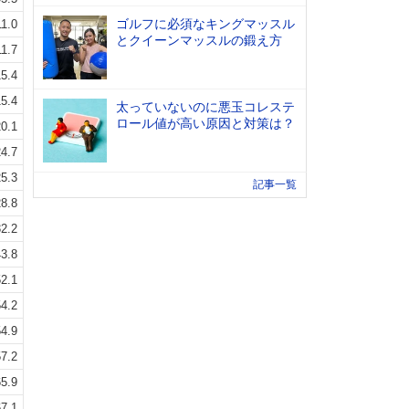
ゴルフに必須なキングマッスル
11.0
とクイーンマッスルの鍛え方
11.7
5.4
5.4
太っていないのに悪玉コレステ
ロール値が高い原因と対策は？
0.1
4.7
5.3
記事一覧
8.8
2.2
3.8
2.1
4.2
4.9
7.2
5.9
7.1