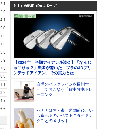
2.1
おすすめ記事（Doスポーツ）
2.5
4.1
5.0
1.5
1.5
3.5
5.9
【2026年上半期アイアン座談会】「なんじ
ゃこりゃ？」識者が驚いたコブラの3Dプリ
7.3
ンテッドアイアン、その実力とは
8.8
自慢のバックラインを目指す！
11.1
HIITでおこなう「背中徹底トレ
3.2
ーニング」
4.7
6.6
バナナは朝・夜・運動前後、い
つ食べるのがベスト？タイミン
グごとのメリット
5.5