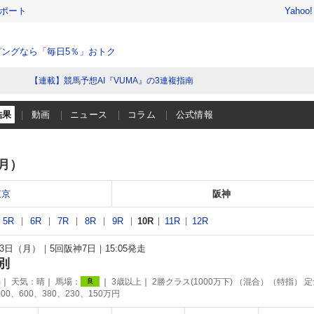
レポート
Yahoo
ングなら「毎日5％」おトク
【連載】競馬予想AI『VUMA』の3連複指南
結果
動画
ニュース
コラム
公式情報
（月）
東京
阪神
5R
6R
7R
8R
9R
10R
11R
12R
月23日（月）
5回阪神7日
15:05発走
別
m
天気：
晴
馬場：
3歳以上
2勝クラス(1000万下) （混合）（特指） 
良
00、600、380、230、150万円