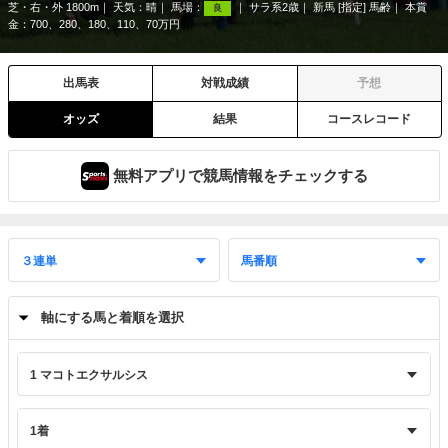
芝・右・外 1800m
天気：
晴
馬場：
サラ系2歳
新馬 [指定] 馬齢
本賞
良
金：700、280、180、110、70万円
出馬表
対戦成績
予想
オッズ
結果
コースレコード
無料アプリで競馬情報をチェックする
軸にする馬と着順を選択