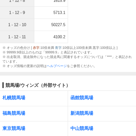
1 - 12 - 8
1615.9
1 - 12 - 9
5713.1
1 - 12 - 10
50227.5
1 - 12 - 11
4100.2
※ オッズの色分け [
赤字
:10倍未満
青字
:10倍以上100倍未満 黒字:100倍以上 ]
※ 99999.9倍以上のものは「99999.9」と表記されています。
※ 出走取消、競走除外になった競走馬に関連するオッズについては「****」と表記され
ています。
※ オッズ情報の更新の説明は
ヘルプページ
をご参照ください。
競馬場/ウィンズ（外部サイト）
札幌競馬場
函館競馬場
福島競馬場
新潟競馬場
東京競馬場
中山競馬場