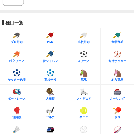
種目一覧
MLB
プロ野球
高校野球
大学野球
独立リーグ
侍ジャパン
Jリーグ
海外サッカー
サッカー代表
高校年代
競馬
地方競馬
ボートレース
大相撲
フィギュア
カーリング
格闘技
ゴルフ
テニス
卓球