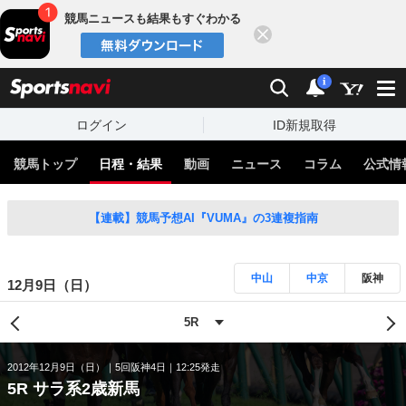
競馬ニュースも結果もすぐわかる
閉じる
スポーツナビ
検索
通知
i
ログイン
ID新規取得
競馬トップ
日程・結果
動画
ニュース
コラム
公式情
【連載】競馬予想AI『VUMA』の3連複指南
中山
中京
阪神
12月9日（日）
2012年12月9日（日）
5回阪神4日
12:25発走
5R サラ系2歳新馬