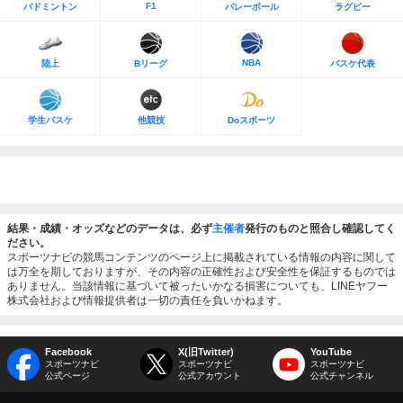
F1
バドミントン
バレーボール
ラグビー
NBA
陸上
Bリーグ
バスケ代表
学生バスケ
他競技
Doスポーツ
結果・成績・オッズなどのデータは、必ず
主催者
発行のものと照合し確認してく
ださい。
スポーツナビの競馬コンテンツのページ上に掲載されている情報の内容に関して
は万全を期しておりますが、その内容の正確性および安全性を保証するものでは
ありません。当該情報に基づいて被ったいかなる損害についても、LINEヤフー
株式会社および情報提供者は一切の責任を負いかねます。
Facebook
X(旧Twitter)
YouTube
スポーツナビ
スポーツナビ
スポーツナビ
公式ページ
公式アカウント
公式チャンネル