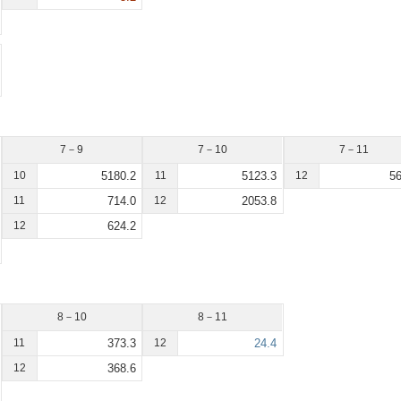
7－9
7－10
7－11
10
5180.2
11
5123.3
12
56
11
714.0
12
2053.8
12
624.2
8－10
8－11
11
373.3
12
24.4
12
368.6