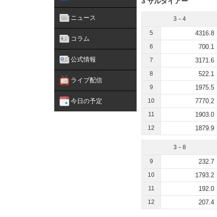
3 サルタイアー
ニュース
3－4
5
4316.8
コラム
6
700.1
公式情報
7
3171.6
8
522.1
ライブ配信
9
1975.5
今日の予定
10
7770.2
11
1903.0
12
1879.9
3－8
9
232.7
10
1793.2
11
192.0
12
207.4