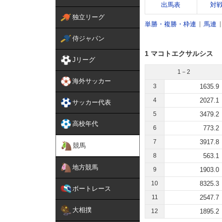
出馬表
対
独立リーグ
単勝・複勝・枠連
馬連
侍ジャパン
1 マコトエクサルシス
Jリーグ
1－2
海外サッカー
3
1635.9
4
2027.1
サッカー代表
5
3479.2
高校年代
6
773.2
7
3917.8
競馬
8
563.1
地方競馬
9
1903.0
10
8325.3
ボートレース
11
2547.7
大相撲
12
1895.2