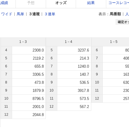
戦成績
予想
オッズ
結果
コースレコ
ワイド
馬単
３連複
３連単
表示：
馬番順
人
確定オ
1－3
1－4
1－5
4
2308.0
5
3237.6
6
80
5
2119.2
6
214.3
7
408
6
655.8
7
1240.0
8
55
7
3306.5
8
140.7
9
163
8
473.8
9
536.5
10
630
9
1879.9
10
3917.8
11
230
10
8796.5
11
573.5
12
257
11
2001.0
12
567.2
12
2044.8