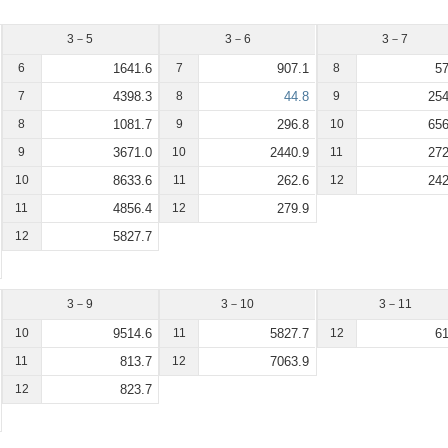
3－5
3－6
3－7
6
1641.6
7
907.1
8
57
7
4398.3
8
44.8
9
254
8
1081.7
9
296.8
10
656
9
3671.0
10
2440.9
11
272
10
8633.6
11
262.6
12
242
11
4856.4
12
279.9
12
5827.7
3－9
3－10
3－11
10
9514.6
11
5827.7
12
61
11
813.7
12
7063.9
12
823.7