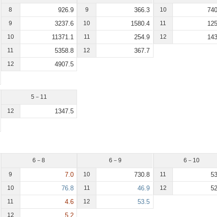
8
926.9
9
366.3
10
740
9
3237.6
10
1580.4
11
125
10
11371.1
11
254.9
12
143
11
5358.8
12
367.7
12
4907.5
5－11
12
1347.5
6－8
6－9
6－10
9
7.0
10
730.8
11
53
10
76.8
11
46.9
12
52
11
4.6
12
53.5
12
5.2