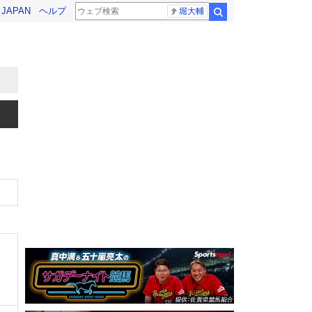
! JAPAN
ヘルプ
堀大輔
検索