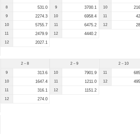
8
531.0
9
3700.1
10
216
9
2274.3
10
6958.4
11
42
10
5755.7
11
6475.2
12
28
11
2479.9
12
4440.2
12
2027.1
2－8
2－9
2－10
9
313.6
10
7901.9
11
685
10
1647.4
11
1211.0
12
495
11
316.1
12
1151.2
12
274.0