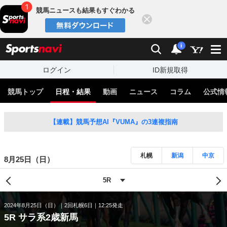
競馬ニュースも結果もすぐわかる
閉じる
スポーツナビ
検索
通知
i
ログイン
ID新規取得
競馬トップ
日程・結果
動画
ニュース
コラム
公式情
【連載】競馬予想AI『VUMA』の3連複指南
札幌
新潟
中京
8月25日（日）
2024年8月25日（日）
2回札幌6日
12:25発走
5R サラ系2歳新馬