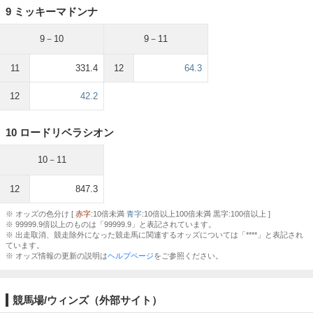
9 ミッキーマドンナ
9－10
9－11
11
331.4
12
64.3
12
42.2
10 ロードリベラシオン
10－11
12
847.3
※ オッズの色分け [
赤字
:10倍未満
青字
:10倍以上100倍未満 黒字:100倍以上 ]
※ 99999.9倍以上のものは「99999.9」と表記されています。
※ 出走取消、競走除外になった競走馬に関連するオッズについては「****」と表記され
ています。
※ オッズ情報の更新の説明は
ヘルプページ
をご参照ください。
競馬場/ウィンズ（外部サイト）