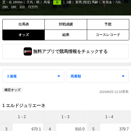
芝・右 1800m
天気：
晴
馬場：
2歳
新馬 [指定] 馬齢
本賞金：720、
良
290、180、110、72万円
出馬表
対戦成績
予想
オッズ
結果
コースレコード
無料アプリで競馬情報をチェックする
確定オッズ
2024/8/25 12:33
1 エルドジュリエーネ
1－2
1－3
1－4
3
670.1
4
910.0
5
379.7