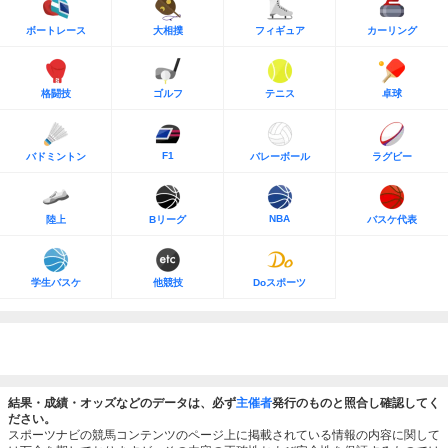
ボートレース
大相撲
フィギュア
カーリング
格闘技
ゴルフ
テニス
卓球
F1
バドミントン
バレーボール
ラグビー
NBA
陸上
Bリーグ
バスケ代表
学生バスケ
他競技
Doスポーツ
結果・成績・オッズなどのデータは、必ず
主催者
発行のものと照合し確認してく
ださい。
スポーツナビの競馬コンテンツのページ上に掲載されている情報の内容に関して