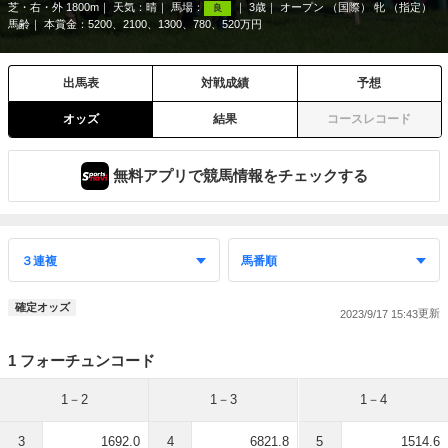
芝・右・外 1800m
天気：
晴
馬場：
3歳
オープン （国際） 牝 （指定）
良
馬齢
本賞金：5200、2100、1300、780、520万円
出馬表
対戦成績
予想
オッズ
結果
コースレコード
無料アプリで競馬情報をチェックする
確定オッズ
2023/9/17 15:43
1 フォーチュンコード
1－2
1－3
1－4
3
1692.0
4
6821.8
5
1514.6