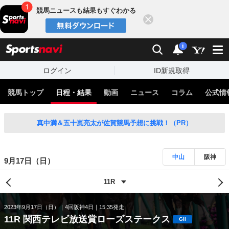
競馬ニュースも結果もすぐわかる
閉じる
スポーツナビ
検索
通知
i
ログイン
ID新規取得
競馬トップ
日程・結果
動画
ニュース
コラム
公式情
真中満＆五十嵐亮太が佐賀競馬予想に挑戦！（PR）
中山
阪神
9月17日（日）
2023年9月17日（日）
4回阪神4日
15:35発走
11R 関西テレビ放送賞ローズステークス
GII