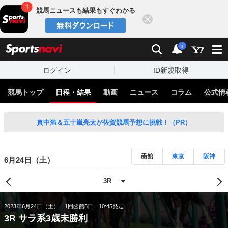
競馬ニュースも結果もすぐわかる
閉じる
スポーツナビ
検索
通知
i
ログイン
ID新規取得
競馬トップ
日程・結果
動画
ニュース
コラム
公式情
真中満＆五十嵐亮太が佐賀競馬予想に挑戦！（PR）
函館
東京
阪神
6月24日（土）
2023年6月24日（土）
1回函館5日
10:45発走
3R サラ系3歳未勝利