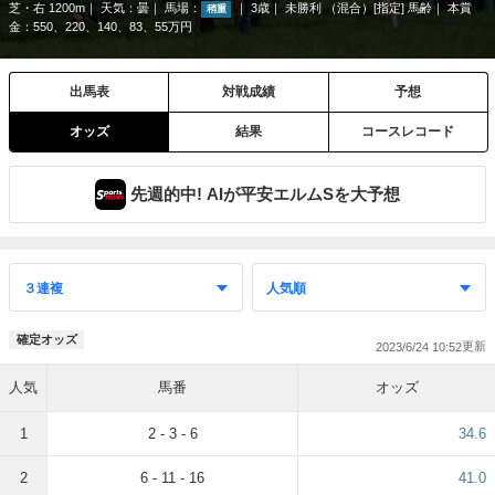
芝・右 1200m
天気：
曇
馬場：
3歳
未勝利 （混合）[指定] 馬齢
本賞
稍重
金：550、220、140、83、55万円
出馬表
対戦成績
予想
オッズ
結果
コースレコード
先週的中! AIが平安エルムSを大予想
確定オッズ
2023/6/24 10:52
人気
馬番
オッズ
1
2 - 3 - 6
34.6
2
6 - 11 - 16
41.0