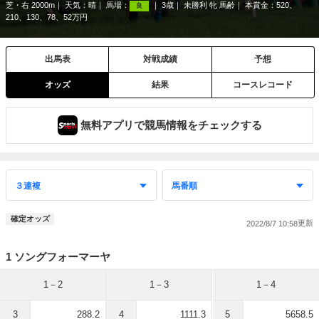
芝・右 2000m
天気：
晴
馬場：
3歳
未勝利 牝 馬齢
本賞金：520、
良
210、130、78、52万円
出馬表
対戦成績
予想
オッズ
結果
コースレコード
無料アプリで競馬情報をチェックする
確定オッズ
2022/8/7 10:58
1 ソングフォーマーヤ
1－2
1－3
1－4
3
288.2
4
1111.3
5
5658.5