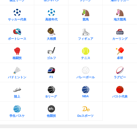
独立リーグ
侍ジャパン
Jリーグ
海外サッカー
サッカー代表
高校年代
競馬
地方競馬
ボートレース
大相撲
フィギュア
カーリング
格闘技
ゴルフ
テニス
卓球
F1
バドミントン
バレーボール
ラグビー
NBA
陸上
Bリーグ
バスケ代表
学生バスケ
他競技
Doスポーツ