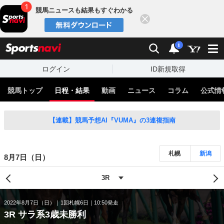
競馬ニュースも結果もすぐわかる
閉じる
スポーツナビ
検索
通知
i
ログイン
ID新規取得
競馬トップ
日程・結果
動画
ニュース
コラム
公式情
【連載】競馬予想AI『VUMA』の3連複指南
札幌
新潟
8月7日（日）
2022年8月7日（日）
1回札幌6日
10:50発走
3R サラ系3歳未勝利