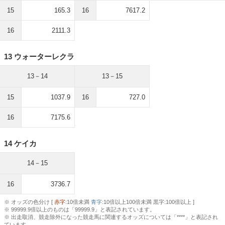
15
165.3
16
7617.2
16
2111.3
13 ウォーターレクラ
13－14
13－15
15
1037.9
16
727.0
16
7175.6
14 ケイカ
14－15
16
3736.7
※ オッズの色分け [
赤字
:10倍未満
青字
:10倍以上100倍未満 黒字:100倍以上 ]
※ 99999.9倍以上のものは「99999.9」と表記されています。
※ 出走取消、競走除外になった競走馬に関連するオッズについては「****」と表記され
ています。