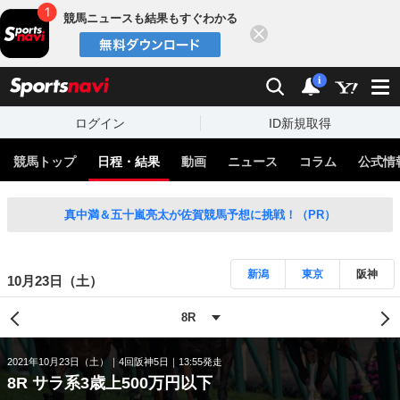
競馬ニュースも結果もすぐわかる
閉じる
スポーツナビ
検索
通知
i
ログイン
ID新規取得
競馬トップ
日程・結果
動画
ニュース
コラム
公式情
真中満＆五十嵐亮太が佐賀競馬予想に挑戦！（PR）
新潟
東京
阪神
10月23日（土）
2021年10月23日（土）
4回阪神5日
13:55発走
8R サラ系3歳上500万円以下