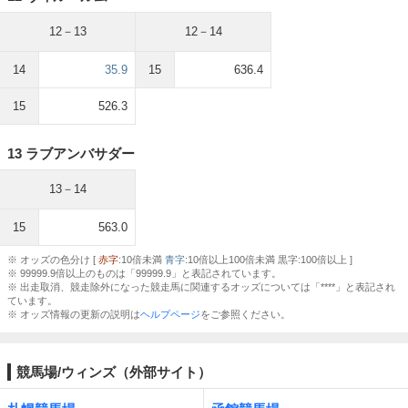
12－13
12－14
14
35.9
15
636.4
15
526.3
13 ラブアンバサダー
13－14
15
563.0
※ オッズの色分け [
赤字
:10倍未満
青字
:10倍以上100倍未満 黒字:100倍以上 ]
※ 99999.9倍以上のものは「99999.9」と表記されています。
※ 出走取消、競走除外になった競走馬に関連するオッズについては「****」と表記され
ています。
※ オッズ情報の更新の説明は
ヘルプページ
をご参照ください。
競馬場/ウィンズ（外部サイト）