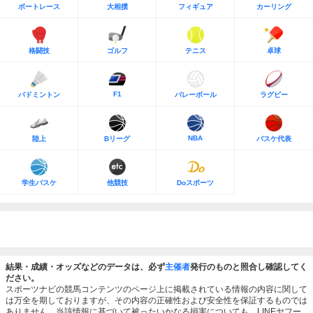
ボートレース
大相撲
フィギュア
カーリング
格闘技
ゴルフ
テニス
卓球
F1
バドミントン
バレーボール
ラグビー
NBA
陸上
Bリーグ
バスケ代表
学生バスケ
他競技
Doスポーツ
結果・成績・オッズなどのデータは、必ず
主催者
発行のものと照合し確認してく
ださい。
スポーツナビの競馬コンテンツのページ上に掲載されている情報の内容に関して
は万全を期しておりますが、その内容の正確性および安全性を保証するものでは
ありません。当該情報に基づいて被ったいかなる損害についても、LINEヤフー