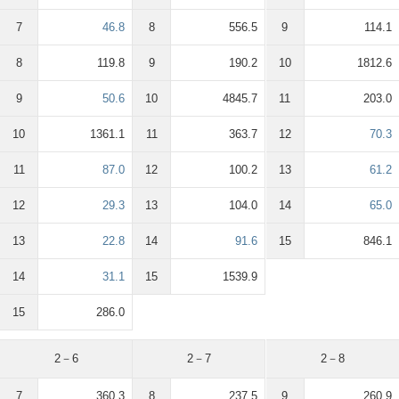
7
46.8
8
556.5
9
114.1
8
119.8
9
190.2
10
1812.6
9
50.6
10
4845.7
11
203.0
10
1361.1
11
363.7
12
70.3
11
87.0
12
100.2
13
61.2
12
29.3
13
104.0
14
65.0
13
22.8
14
91.6
15
846.1
14
31.1
15
1539.9
15
286.0
2－6
2－7
2－8
7
360.3
8
237.5
9
260.9