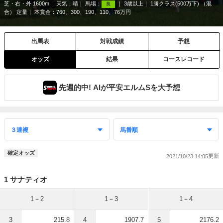
芝・右・外 1600m
天気：
晴
馬場：
3歳以上
1勝クラス(500万下) （混
良
合） 定量
本賞金：760、300、190、110、76万円
出馬表
対戦成績
予想
オッズ
結果
コースレコード
先週的中! AIが平安エルムSを大予想
確定オッズ
2021/10/23 14:05
1 サナティオ
1－2
1－3
1－4
3
215.8
4
1907.7
5
2176.2