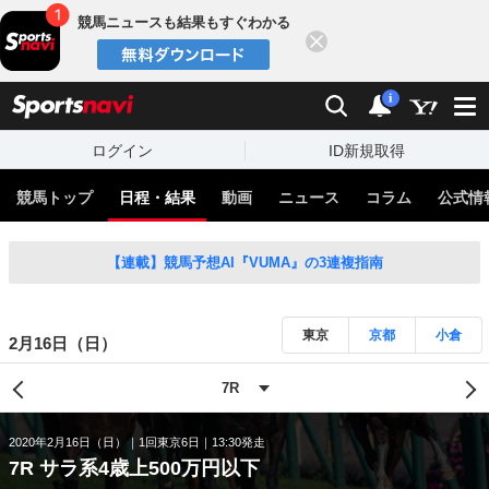
競馬ニュースも結果もすぐわかる
閉じる
スポーツナビ
検索
通知
i
ログイン
ID新規取得
競馬トップ
日程・結果
動画
ニュース
コラム
公式情
【連載】競馬予想AI『VUMA』の3連複指南
東京
京都
小倉
2月16日（日）
2020年2月16日（日）
1回東京6日
13:30発走
7R サラ系4歳上500万円以下