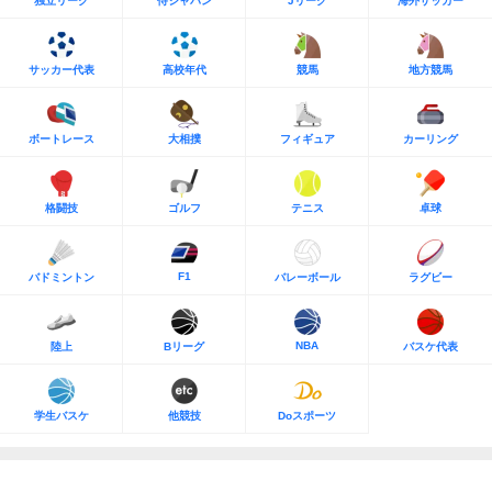
独立リーグ
侍ジャパン
Jリーグ
海外サッカー
サッカー代表
高校年代
競馬
地方競馬
ボートレース
大相撲
フィギュア
カーリング
格闘技
ゴルフ
テニス
卓球
F1
バドミントン
バレーボール
ラグビー
NBA
陸上
Bリーグ
バスケ代表
学生バスケ
他競技
Doスポーツ