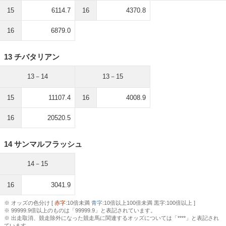
15
6114.7
16
4370.8
16
6879.0
13 チバタリアン
13－14
13－15
15
11107.4
16
4008.9
16
20520.5
14 サンマルフラッシュ
14－15
16
3041.9
※ オッズの色分け [
赤字
:10倍未満
青字
:10倍以上100倍未満 黒字:100倍以上 ]
※ 99999.9倍以上のものは「99999.9」と表記されています。
※ 出走取消、競走除外になった競走馬に関連するオッズについては「****」と表記され
ています。