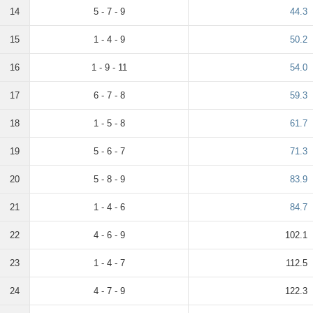
14
5 - 7 - 9
44.3
15
1 - 4 - 9
50.2
16
1 - 9 - 11
54.0
17
6 - 7 - 8
59.3
18
1 - 5 - 8
61.7
19
5 - 6 - 7
71.3
20
5 - 8 - 9
83.9
21
1 - 4 - 6
84.7
22
4 - 6 - 9
102.1
23
1 - 4 - 7
112.5
24
4 - 7 - 9
122.3