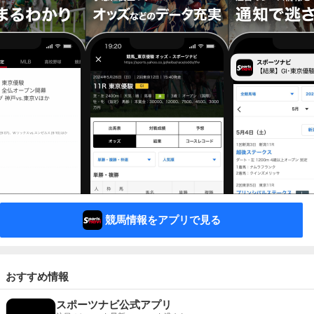
競馬情報をアプリで見る
おすすめ情報
スポーツナビ公式アプリ