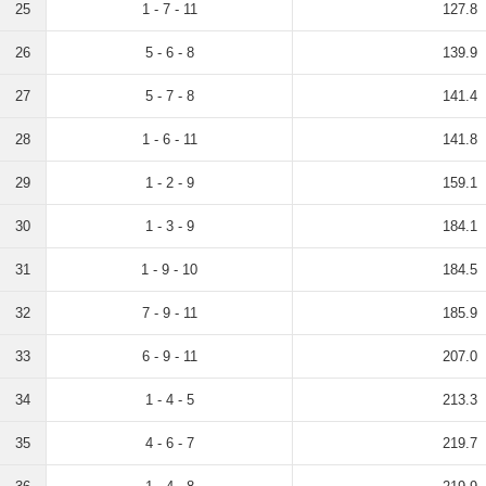
25
1 - 7 - 11
127.8
26
5 - 6 - 8
139.9
27
5 - 7 - 8
141.4
28
1 - 6 - 11
141.8
29
1 - 2 - 9
159.1
30
1 - 3 - 9
184.1
31
1 - 9 - 10
184.5
32
7 - 9 - 11
185.9
33
6 - 9 - 11
207.0
34
1 - 4 - 5
213.3
35
4 - 6 - 7
219.7