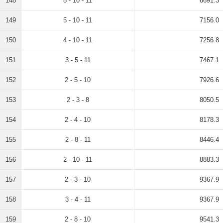
148
8 - 10 - 11
6691.3
149
5 - 10 - 11
7156.0
150
4 - 10 - 11
7256.8
151
3 - 5 - 11
7467.1
152
2 - 5 - 10
7926.6
153
2 - 3 - 8
8050.5
154
2 - 4 - 10
8178.3
155
2 - 8 - 11
8446.4
156
2 - 10 - 11
8883.3
157
2 - 3 - 10
9367.9
158
3 - 4 - 11
9367.9
159
2 - 8 - 10
9541.3