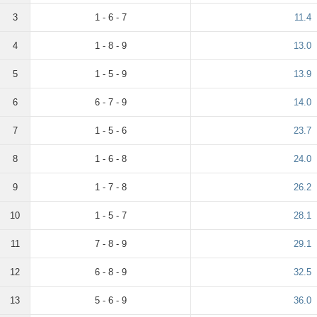
3
1 - 6 - 7
11.4
4
1 - 8 - 9
13.0
5
1 - 5 - 9
13.9
6
6 - 7 - 9
14.0
7
1 - 5 - 6
23.7
8
1 - 6 - 8
24.0
9
1 - 7 - 8
26.2
10
1 - 5 - 7
28.1
11
7 - 8 - 9
29.1
12
6 - 8 - 9
32.5
13
5 - 6 - 9
36.0