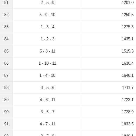
81
2 - 5 - 9
1201.0
82
5 - 9 - 10
1250.5
83
1 - 3 - 4
1275.3
84
1 - 2 - 3
1435.1
85
5 - 8 - 11
1515.3
86
1 - 10 - 11
1630.4
87
1 - 4 - 10
1646.1
88
3 - 5 - 6
1711.7
89
4 - 6 - 11
1723.1
90
3 - 5 - 7
1728.9
91
4 - 7 - 11
1833.5