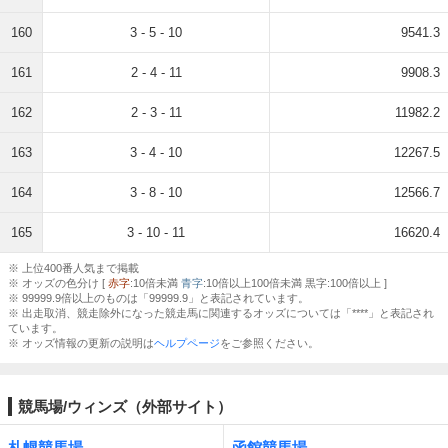
160
3 - 5 - 10
9541.3
161
2 - 4 - 11
9908.3
162
2 - 3 - 11
11982.2
163
3 - 4 - 10
12267.5
164
3 - 8 - 10
12566.7
165
3 - 10 - 11
16620.4
※ 上位400番人気まで掲載
※ オッズの色分け [
赤字
:10倍未満
青字
:10倍以上100倍未満 黒字:100倍以上 ]
※ 99999.9倍以上のものは「99999.9」と表記されています。
※ 出走取消、競走除外になった競走馬に関連するオッズについては「****」と表記され
ています。
※ オッズ情報の更新の説明は
ヘルプページ
をご参照ください。
競馬場/ウィンズ（外部サイト）
札幌競馬場
函館競馬場