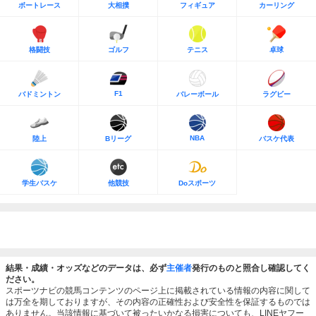
ボートレース
大相撲
フィギュア
カーリング
格闘技
ゴルフ
テニス
卓球
F1
バドミントン
バレーボール
ラグビー
NBA
陸上
Bリーグ
バスケ代表
学生バスケ
他競技
Doスポーツ
結果・成績・オッズなどのデータは、必ず
主催者
発行のものと照合し確認してく
ださい。
スポーツナビの競馬コンテンツのページ上に掲載されている情報の内容に関して
は万全を期しておりますが、その内容の正確性および安全性を保証するものでは
ありません。当該情報に基づいて被ったいかなる損害についても、LINEヤフー