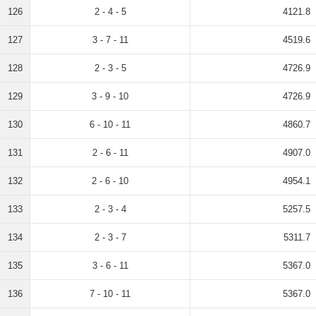
126
2 - 4 - 5
4121.8
127
3 - 7 - 11
4519.6
128
2 - 3 - 5
4726.9
129
3 - 9 - 10
4726.9
130
6 - 10 - 11
4860.7
131
2 - 6 - 11
4907.0
132
2 - 6 - 10
4954.1
133
2 - 3 - 4
5257.5
134
2 - 3 - 7
5311.7
135
3 - 6 - 11
5367.0
136
7 - 10 - 11
5367.0