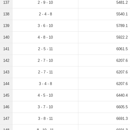
137
2 - 9 - 10
5481.2
138
2 - 4 - 8
5540.1
139
3 - 6 - 10
5789.1
140
4 - 8 - 10
5922.2
141
2 - 5 - 11
6061.5
142
2 - 7 - 10
6207.6
143
2 - 7 - 11
6207.6
144
3 - 4 - 8
6207.6
145
4 - 5 - 10
6440.4
146
3 - 7 - 10
6605.5
147
3 - 8 - 11
6691.3