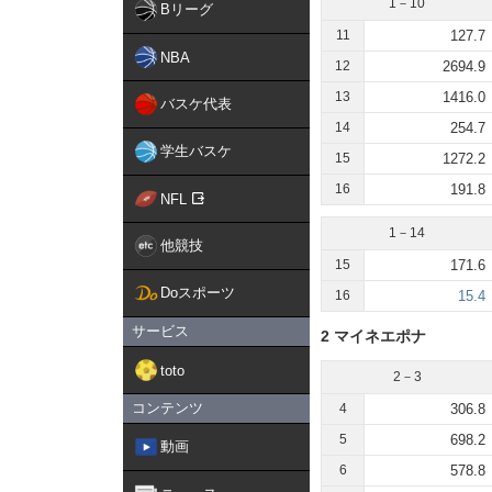
1－10
Bリーグ
11
127.7
NBA
12
2694.9
13
1416.0
バスケ代表
14
254.7
学生バスケ
15
1272.2
16
191.8
NFL
1－14
他競技
15
171.6
Doスポーツ
16
15.4
サービス
2 マイネエポナ
toto
2－3
コンテンツ
4
306.8
5
698.2
動画
6
578.8