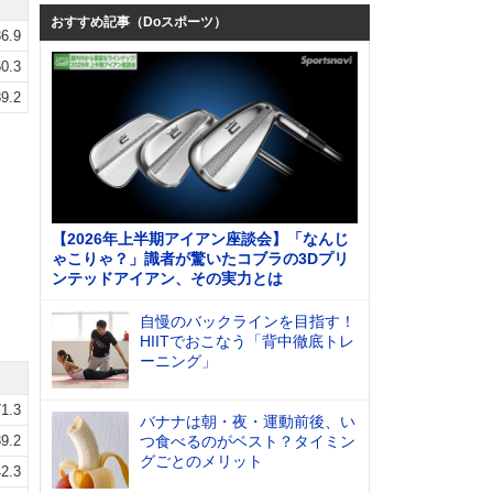
おすすめ記事（Doスポーツ）
6.9
0.3
9.2
【2026年上半期アイアン座談会】「なんじ
ゃこりゃ？」識者が驚いたコブラの3Dプリ
ンテッドアイアン、その実力とは
自慢のバックラインを目指す！
HIITでおこなう「背中徹底トレ
ーニング」
1.3
バナナは朝・夜・運動前後、い
9.2
つ食べるのがベスト？タイミン
グごとのメリット
2.3