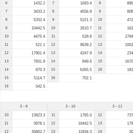
6
1432.2
7
1693.4
8
895
7
3433.2
8
4556.8
9
808
8
5332.4
9
5221.3
10
472
9
10442.5
10
2610.7
11
162
10
4475.4
11
528.8
12
2784
11
521.1
12
9639.2
13
1002
12
17901.4
13
4247.8
14
234
13
7831.9
14
849.6
15
1670
14
870.3
15
6265.5
16
181
15
5114.7
16
702.1
16
542.5
3－9
3－10
3－11
10
13923.3
11
1765.0
12
737
11
3978.1
12
10442.5
13
179
12
35802.7
13
11934.3
14
20