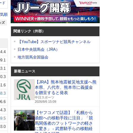
ード
気順
ッズ
関連リンク（外部）
【YouTube】スポーツナビ競馬チャンネル
日本中央競馬会（JRA）
4.4
地方競馬全国協会
9.1
3.1
新着ニュース
0.3
【JRA】熊本地震被災地支援へ熊
1.6
本県、八代市、熊本市に義援金
を贈呈すると発表
8.3
中日スポーツ
6.6
2026/8/6 15:09
4.3
【ヤフコメで話題】「札幌から
函館への移動手段に注目」「競
9.5
馬関係者のフットワークの軽さ
3.0
に驚き」 - 武豊騎手らの移動経