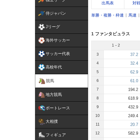
出馬表
対
侍ジャパン
単勝・複勝・枠連
馬連
Jリーグ
1 ファンタビュラス
海外サッカー
1－2
サッカー代表
3
37.2
4
32.4
高校年代
5
62.9
競馬
6
61.0
7
194.2
地方競馬
8
618.9
9
432.9
ボートレース
10
249.4
大相撲
11
20.7
12
582.9
フィギュア