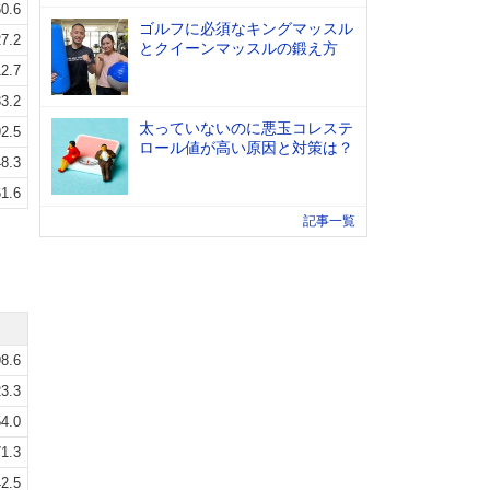
0.6
ゴルフに必須なキングマッスル
7.2
とクイーンマッスルの鍛え方
2.7
3.2
太っていないのに悪玉コレステ
2.5
ロール値が高い原因と対策は？
8.3
1.6
記事一覧
8.6
3.3
4.0
1.3
2.5