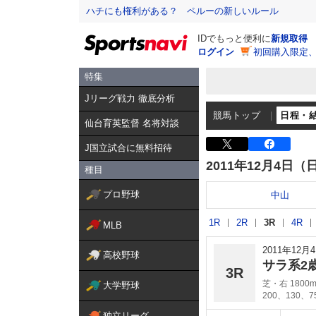
ハチにも権利がある？ ペルーの新しいルール
IDでもっと便利に
新規取得
ログイン
初回購入限定
特集
Jリーグ戦力 徹底分析
競馬トップ
日程・
仙台育英監督 名将対談
J国立試合に無料招待
2011年12月4日（
種目
プロ野球
中山
1R
2R
3R
4R
MLB
2011年12
高校野球
サラ系2
3R
芝・右 1800
大学野球
200、130、
独立リーグ