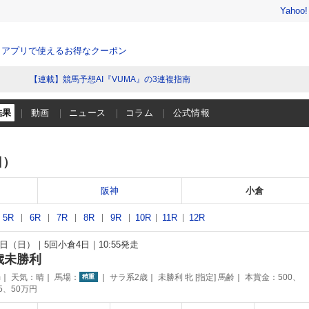
Yahoo
、アプリで使えるお得なクーポン
【連載】競馬予想AI『VUMA』の3連複指南
結果
動画
ニュース
コラム
公式情報
日）
阪神
小倉
5R
6R
7R
8R
9R
10R
11R
12R
月4日（日）
5回小倉4日
10:55発走
歳未勝利
m
天気：
晴
馬場：
サラ系2歳
未勝利 牝 [指定] 馬齢
本賞金：500、
稍重
75、50万円