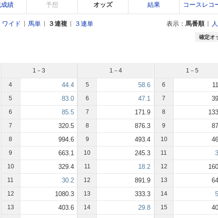
戦成績
予想
オッズ
結果
コースレコ
ワイド
馬単
３連複
３連単
表示：
馬番順
人
確定オ
1－3
1－4
1－5
4
44.4
5
58.6
6
11
5
83.0
6
47.1
7
39
6
85.5
7
171.9
8
133
7
320.5
8
876.3
9
87
8
994.6
9
493.4
10
46
9
663.1
10
245.3
11
3
10
329.4
11
18.2
12
160
11
30.2
12
891.9
13
64
12
1080.3
13
333.3
14
5
13
403.6
14
29.8
15
40