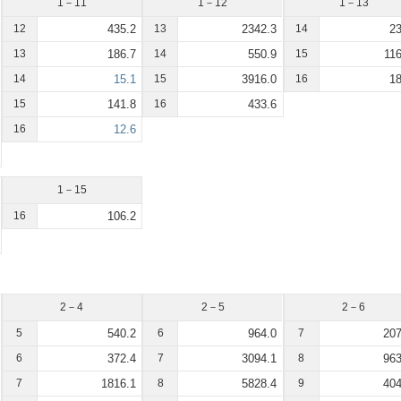
1－11
1－12
1－13
12
435.2
13
2342.3
14
23
13
186.7
14
550.9
15
116
14
15.1
15
3916.0
16
18
15
141.8
16
433.6
16
12.6
1－15
16
106.2
2－4
2－5
2－6
5
540.2
6
964.0
7
207
6
372.4
7
3094.1
8
963
7
1816.1
8
5828.4
9
404