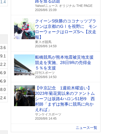
路を巡る話題
1.4
Yahoo!ニュース オリジナル THE PAGE
2026/8/6 15:09
クイーンS快勝のココナッツブラ
ウンは京都のGⅠを視野に モン
ローウォークはローズSへ【次走
報】
東スポ競馬
2026/8/6 14:59
3.6
9.1
船橋競馬が熊本地震被災地支援
競走を実施、28日9Rの売得金
2.2
５％を支援
6.9
日刊スポーツ
2026/8/6 14:50
6.9
【中京記念 1週前木曜追い】
8.0
2023年菊花賞以来のファントム
2.4
シーフは坂路4ハロン51秒9 西
村師「まずは無事に競馬に向か
えれば」
サンケイスポーツ
2026/8/6 14:45
ニュース一覧