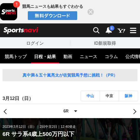
競馬ニュースも結果もすぐわかる
閉じる
スポーツナビ
検索
通知
i
ログイン
ID新規取得
競馬トップ
日程・結果
動画
ニュース
コラム
公式情
真中満＆五十嵐亮太が佐賀競馬予想に挑戦！（PR）
中山
中京
阪神
3月12日（日）
2023年3月12日（日）
2回中京2日
12:40発走
6R サラ系4歳上500万円以下