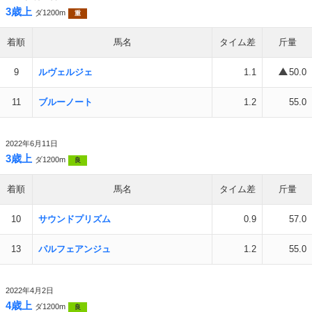
3歳上
ダ1200m
重
着順
馬名
タイム差
斤量
9
ルヴェルジェ
1.1
50.0
11
ブルーノート
1.2
55.0
2022年6月11日
3歳上
ダ1200m
良
着順
馬名
タイム差
斤量
10
サウンドプリズム
0.9
57.0
13
パルフェアンジュ
1.2
55.0
2022年4月2日
4歳上
ダ1200m
良