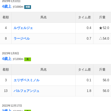
2023年1月22日
4歳上
ダ1000m
稍重
着順
馬名
タイム差
斤量
4
ルヴェルジェ
0.4
52.0
8
ラージベル
0.7
54.0
2023年1月8日
4歳上
ダ1200m
良
着順
馬名
タイム差
斤量
3
エリザベスミノル
0.1
56.0
13
パルフェアンジュ
1.8
56.0
2022年12月17日
3歳上