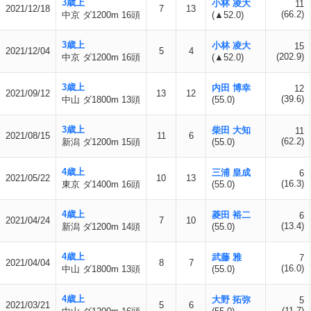
3歳上
小林 凌大
11
2021/12/18
7
13
(66.2)
中京 ダ1200m 16頭
(▲52.0)
3歳上
小林 凌大
15
2021/12/04
5
4
(202.9)
中京 ダ1200m 16頭
(▲52.0)
3歳上
内田 博幸
12
2021/09/12
13
12
(39.6)
中山 ダ1800m 13頭
(55.0)
3歳上
柴田 大知
11
2021/08/15
11
6
(62.2)
新潟 ダ1200m 15頭
(55.0)
4歳上
三浦 皇成
6
2021/05/22
10
13
(16.3)
東京 ダ1400m 16頭
(55.0)
4歳上
菱田 裕二
6
2021/04/24
7
10
(13.4)
新潟 ダ1200m 14頭
(55.0)
4歳上
武藤 雅
7
2021/04/04
8
7
(16.0)
中山 ダ1800m 13頭
(55.0)
4歳上
大野 拓弥
5
2021/03/21
5
6
(11.7)