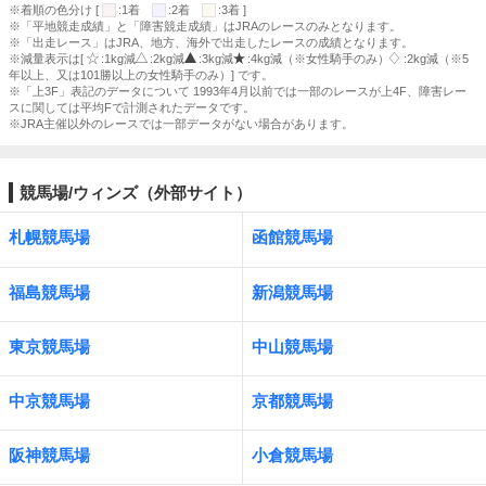
※着順の色分け [
:1着
:2着
:3着 ]
※「平地競走成績」と「障害競走成績」はJRAのレースのみとなります。
※「出走レース」はJRA、地方、海外で出走したレースの成績となります。
※減量表示は[
:1kg減
:2kg減
:3kg減
:4kg減（※女性騎手のみ）
:2kg減（※5
年以上、又は101勝以上の女性騎手のみ）] です。
※「上3F」表記のデータについて 1993年4月以前では一部のレースが上4F、障害レー
スに関しては平均Fで計測されたデータです。
※JRA主催以外のレースでは一部データがない場合があります。
競馬場/ウィンズ（外部サイト）
札幌競馬場
函館競馬場
福島競馬場
新潟競馬場
東京競馬場
中山競馬場
中京競馬場
京都競馬場
阪神競馬場
小倉競馬場