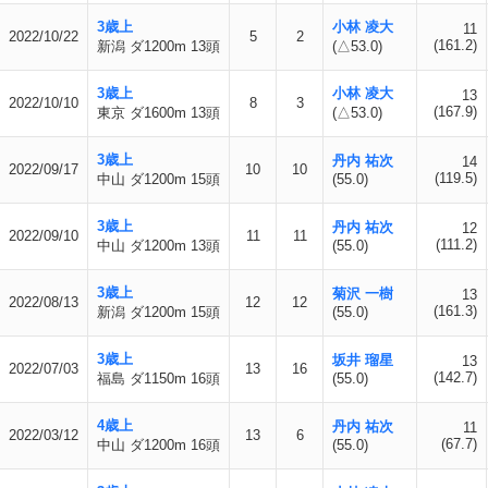
3歳上
小林 凌大
11
2022/10/22
5
2
(161.2)
新潟 ダ1200m 13頭
(△53.0)
3歳上
小林 凌大
13
2022/10/10
8
3
(167.9)
東京 ダ1600m 13頭
(△53.0)
3歳上
丹内 祐次
14
2022/09/17
10
10
(119.5)
中山 ダ1200m 15頭
(55.0)
3歳上
丹内 祐次
12
2022/09/10
11
11
(111.2)
中山 ダ1200m 13頭
(55.0)
3歳上
菊沢 一樹
13
2022/08/13
12
12
(161.3)
新潟 ダ1200m 15頭
(55.0)
3歳上
坂井 瑠星
13
2022/07/03
13
16
(142.7)
福島 ダ1150m 16頭
(55.0)
4歳上
丹内 祐次
11
2022/03/12
13
6
(67.7)
中山 ダ1200m 16頭
(55.0)