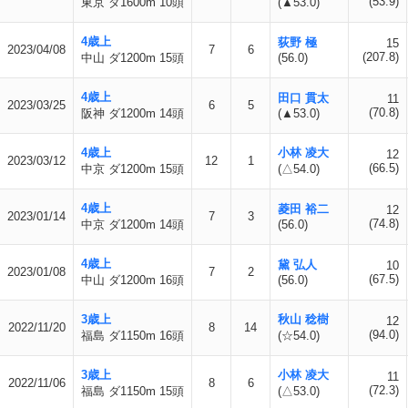
(53.9)
東京 ダ1600m 10頭
(▲53.0)
4歳上
荻野 極
15
2023/04/08
7
6
(207.8)
中山 ダ1200m 15頭
(56.0)
4歳上
田口 貫太
11
2023/03/25
6
5
(70.8)
阪神 ダ1200m 14頭
(▲53.0)
4歳上
小林 凌大
12
2023/03/12
12
1
(66.5)
中京 ダ1200m 15頭
(△54.0)
4歳上
菱田 裕二
12
2023/01/14
7
3
(74.8)
中京 ダ1200m 14頭
(56.0)
4歳上
黛 弘人
10
2023/01/08
7
2
(67.5)
中山 ダ1200m 16頭
(56.0)
3歳上
秋山 稔樹
12
2022/11/20
8
14
(94.0)
福島 ダ1150m 16頭
(☆54.0)
3歳上
小林 凌大
11
2022/11/06
8
6
(72.3)
福島 ダ1150m 15頭
(△53.0)