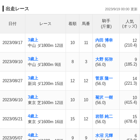
出走レース
2023/9/19 00:00
騎手
人気
日付
レース
着順
馬番
(オッズ)
(斤量)
3歳上
内田 博幸
12
2023/09/17
10
11
(210.4)
中山 ダ1800m 12頭
(56.0)
3歳上
大野 拓弥
9
2023/09/10
8
3
(185.2)
中山 ダ1800m 9頭
(56.0)
3歳上
菅原 隆一
14
2023/08/27
12
12
(221.3)
新潟 ダ1200m 15頭
(56.0)
3歳上
菊沢 一樹
10
2023/06/10
10
10
(415.4)
東京 芝1600m 12頭
(56.0)
4歳上
岩部 純二
15
2023/05/21
15
12
(478.4)
東京 ダ1600m 16頭
(56.0)
4歳上
水沼 元輝
6
2023/05/07
9
9