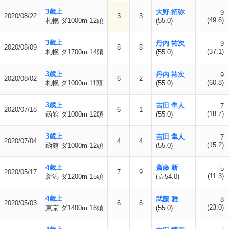
3歳上
大野 拓弥
9
2020/08/22
3
3
(49.6)
札幌 ダ1000m 12頭
(55.0)
3歳上
丹内 祐次
9
2020/08/09
8
8
(37.1)
札幌 ダ1700m 14頭
(55.0)
3歳上
丹内 祐次
9
2020/08/02
6
2
(60.8)
札幌 ダ1000m 11頭
(55.0)
3歳上
吉田 隼人
7
2020/07/18
6
1
(18.7)
函館 ダ1000m 12頭
(55.0)
3歳上
吉田 隼人
7
2020/07/04
4
4
(15.2)
函館 ダ1000m 12頭
(55.0)
4歳上
斎藤 新
5
2020/05/17
7
9
(11.3)
新潟 ダ1200m 15頭
(☆54.0)
4歳上
武藤 雅
8
2020/05/03
6
6
(23.0)
東京 ダ1400m 16頭
(55.0)