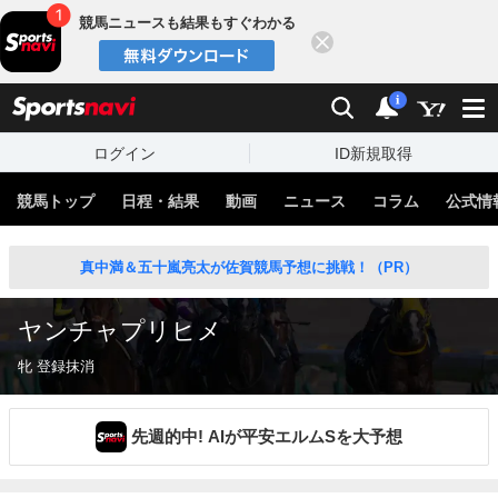
競馬ニュースも結果もすぐわかる
閉じる
スポーツナビ
検索
通知
i
ログイン
ID新規取得
競馬トップ
日程・結果
動画
ニュース
コラム
公式情
真中満＆五十嵐亮太が佐賀競馬予想に挑戦！（PR）
ヤンチャプリヒメ
牝 登録抹消
先週的中! AIが平安エルムSを大予想