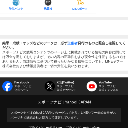
学生バスケ
他競技
Doスポーツ
結果・成績・オッズなどのデータは、必ず
主催者
発行のものと照合し確認してく
ださい。
スポーツナビの競馬コンテンツのページ上に掲載されている情報の内容に関して
は万全を期しておりますが、その内容の正確性および安全性を保証するものでは
ありません。当該情報に基づいて被ったいかなる損害についても、LINEヤフー
株式会社および情報提供者は一切の責任を負いかねます。
Facebook
X(旧Twitter)
YouTube
スポーツナビ
スポーツナビ
スポーツナビ
公式ページ
公式アカウント
公式チャンネル
スポーツナビ
Yahoo! JAPAN
スポーツナビはYahoo! JAPANのサービスであり、LINEヤフー株式会社がス
ポーツナビ株式会社と協力して運営しています。
プライバシーポリシー
プライバシーセンター