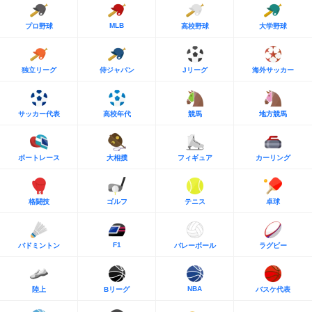
MLB
プロ野球
高校野球
大学野球
独立リーグ
侍ジャパン
Jリーグ
海外サッカー
サッカー代表
高校年代
競馬
地方競馬
ボートレース
大相撲
フィギュア
カーリング
格闘技
ゴルフ
テニス
卓球
F1
バドミントン
バレーボール
ラグビー
NBA
陸上
Bリーグ
バスケ代表