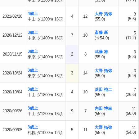
中山 ダ1200m 16頭
(55.0)
4歳上
大野 拓弥
3
2021/02/28
4
12
(5.6)
中山 ダ1200m 16頭
(55.0)
3歳上
斎藤 新
5
2020/12/12
7
10
(11.2)
中京 ダ1400m 16頭
(☆54.0)
3歳上
武藤 雅
3
2020/11/15
2
8
(5.3)
東京 ダ1400m 16頭
(55.0)
3歳上
大野 拓弥
3
2020/10/24
3
14
(6.9)
東京 ダ1400m 15頭
(55.0)
3歳上
菱田 裕二
7
2020/10/04
4
10
(26.6)
中山 ダ1800m 13頭
(55.0)
3歳上
内田 博幸
11
2020/09/26
9
7
(56.0)
中山 ダ1200m 15頭
(55.0)
3歳上
大野 拓弥
11
2020/09/05
5
11
(54.8)
札幌 ダ1000m 12頭
(55.0)