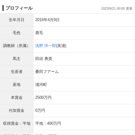
プロフィール
2023/9/21 00:00
生年月日
2016年4月9日
毛色
鹿毛
調教師（所属）
浅野 洋一郎
(美浦)
馬主
田頭 勇貴
生産者
桑田フアーム
産地
浦河町
本賞金
2500万円
付加賞金
0万円
収得賞金：平地
平地：400万円