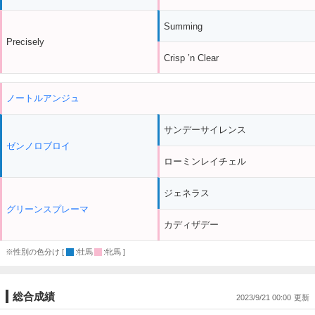
Summing
Precisely
Crisp ’n Clear
ノートルアンジュ
サンデーサイレンス
ゼンノロブロイ
ローミンレイチェル
ジェネラス
グリーンスプレーマ
カディザデー
※性別の色分け [
:牡馬
:牝馬 ]
総合成績
2023/9/21 00:00