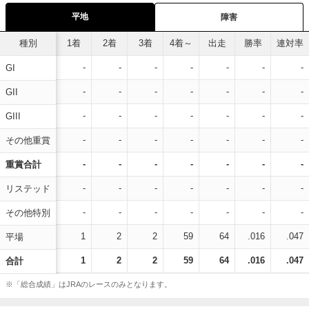
平地
障害
種別
1着
2着
3着
4着～
出走
勝率
連対率
-
-
-
-
-
-
-
GI
-
-
-
-
-
-
-
GII
-
-
-
-
-
-
-
GIII
-
-
-
-
-
-
-
その他重賞
-
-
-
-
-
-
-
重賞合計
-
-
-
-
-
-
-
リステッド
-
-
-
-
-
-
-
その他特別
1
2
2
59
64
.016
.047
平場
1
2
2
59
64
.016
.047
合計
※「総合成績」はJRAのレースのみとなります。