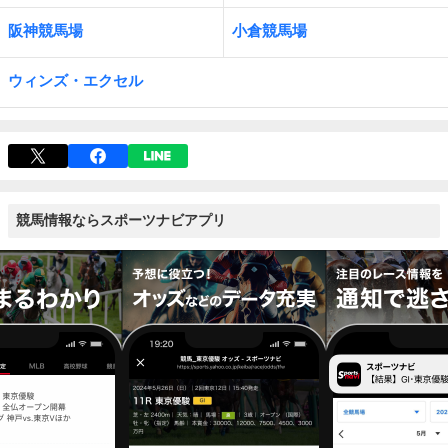
阪神競馬場
小倉競馬場
ウィンズ・エクセル
競馬情報ならスポーツナビアプリ