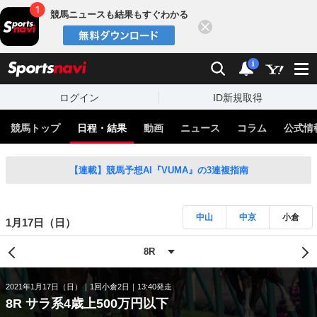
競馬ニュースも結果もすぐわかる
閉じる
スポーツナビ
検索
通知
i
ログイン
ID新規取得
競馬トップ
日程・結果
動画
ニュース
コラム
公式情
【連載】競馬予想AI『VUMA』の3連複指南
中山
中京
小倉
1月17日（日）
2021年1月17日（日）
1回小倉2日
13:40発走
8R サラ系4歳上500万円以下