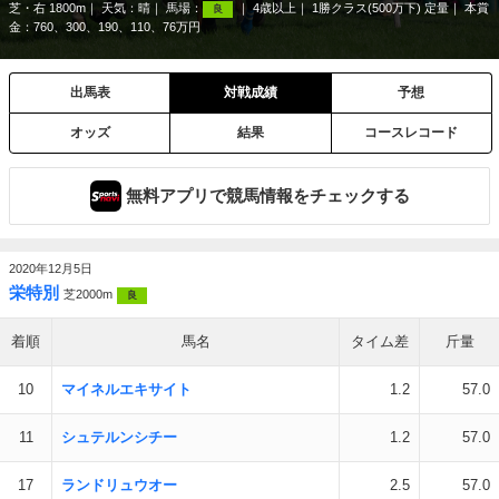
芝・右 1800m
天気：
晴
馬場：
4歳以上
1勝クラス(500万下) 定量
本賞
良
金：760、300、190、110、76万円
出馬表
対戦成績
予想
オッズ
結果
コースレコード
無料アプリで競馬情報をチェックする
2020年12月5日
栄特別
芝2000m
良
着順
馬名
タイム差
斤量
10
マイネルエキサイト
1.2
57.0
11
シュテルンシチー
1.2
57.0
17
ランドリュウオー
2.5
57.0