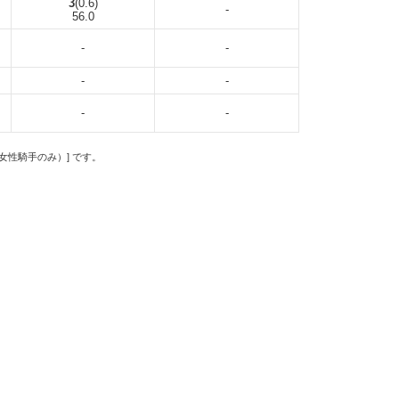
3
(0.6)
-
56.0
-
-
-
-
-
-
の女性騎手のみ）] です。