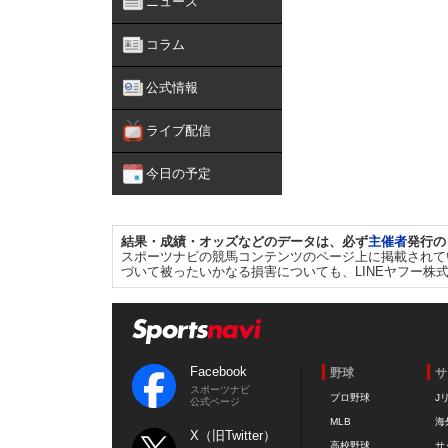
ニュース
コラム
公式情報
ライブ配信
今日の予定
結果・成績・オッズなどのデータは、必ず
主催者
発行の
スポーツナビの競馬コンテンツのページ上に掲載されて
づいて被ったいかなる損害についても、LINEヤフー株
Facebook
野球
サ
スポーツナビ
プロ野球
J
公式ページ
MLB
海
X（旧Twitter）
高校野球
サ