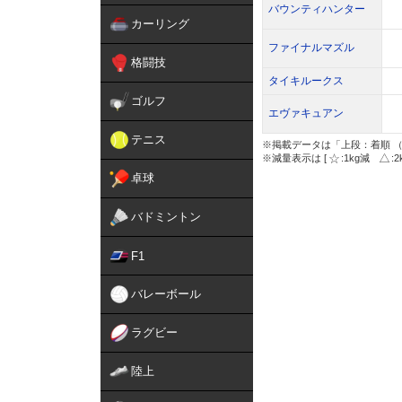
バウンティハンター
カーリング
ファイナルマズル
格闘技
タイキルークス
ゴルフ
エヴァキュアン
テニス
※掲載データは「上段：着順 （
※減量表示は [
:1kg減
:
卓球
バドミントン
F1
バレーボール
ラグビー
陸上