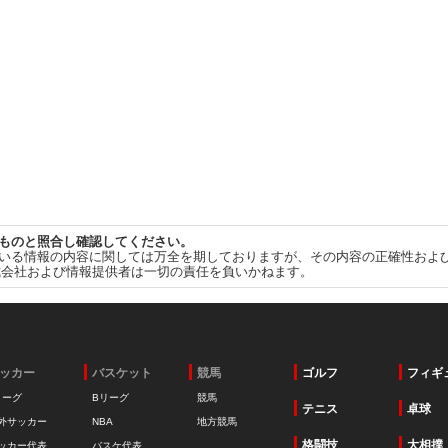
ものと照合し確認してください。
いる情報の内容に関しては万全を期しておりますが、その内容の正確性およ
式会社および情報提供者は一切の責任を負いかねます。
ッカー
バスケット
競馬
ゴルフ
フィギ
リーグ
Bリーグ
競馬
テニス
卓球
外サッカー
NBA
地方競馬
格闘技
大相撲
ッカー代表
バスケ代表