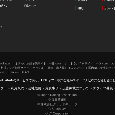
校年代
学生バスケ
NFL
ボート
to
kjapan
ホテル、旅館予約サイト 一休.com
レストラン予約サイト 一休.com レ
料理レシピ動画サービス クラシル
仕事・求人探しはスタンバイ
国内No.1女性向けメデ
st」
Yahoo! JAPAN
oo! JAPANのサービスであり、LINEヤフー株式会社がスポーツナビ株式会社と協
ンター
-
利用規約
-
会社概要
-
免責事項
-
広告掲載について
-
スタッフ募集
© Japan Racing Association.
© 毎日新聞社
© 株式会社グラッドキューブ
© Sportsnavi
© LY Corporation