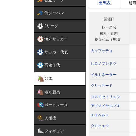
出馬表
対
侍ジャパン
開催日
Jリーグ
レース名
種別・距離
海外サッカー
勝タイム（馬場）
カップッチョ
サッカー代表
ヒロノブシドウ
高校年代
イルミネーター
競馬
グリッサード
地方競馬
コスモセイリュウ
ボートレース
アドマイヤルプス
エスペルト
大相撲
クロヒョウ
フィギュア