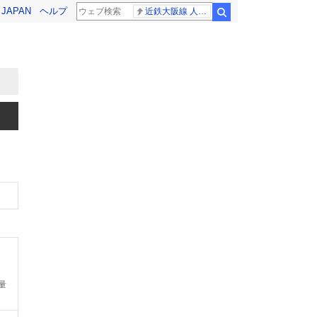
! JAPAN
ヘルプ
近鉄大阪線 人身事故
検索
量