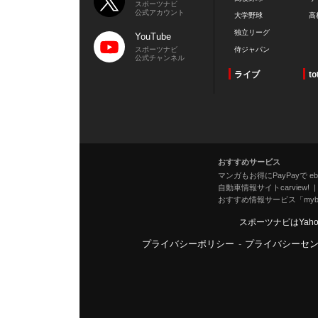
スポーツナビ
公式アカウント
大学野球
高
独立リーグ
YouTube
スポーツナビ
侍ジャパン
公式チャンネル
ライブ
to
おすすめサービス
マンガもお得にPayPayで eboo
自動車情報サイトcarview!
おすすめ情報サービス「mybe
スポーツナビはYah
プライバシーポリシー
-
プライバシーセ