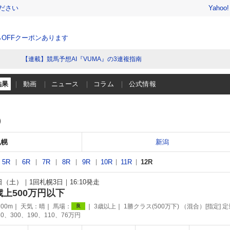
ださい
Yahoo
％OFFクーポンあります
【連載】競馬予想AI『VUMA』の3連複指南
結果
動画
ニュース
コラム
公式情報
）
札幌
新潟
5R
6R
7R
8R
9R
10R
11R
12R
1日（土）
1回札幌3日
16:10発走
歳上500万円以下
00m
天気：
晴
馬場：
3歳以上
1勝クラス(500万下) （混合）[指定] 定
良
0、300、190、110、76万円