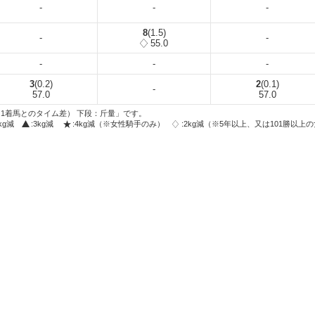
-
-
-
8
(1.5)
-
-
55.0
-
-
-
3
(0.2)
2
(0.1)
-
57.0
57.0
1着馬とのタイム差） 下段：斤量」です。
2kg減
:3kg減
:4kg減（※女性騎手のみ）
:2kg減（※5年以上、又は101勝以上