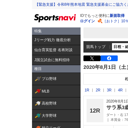
【緊急支援】令和8年熊本地震 緊急支援募金にご協力く
IDでもっと便利に
新規取得
ログイン
［おトク］10
特集
Jリーグ戦力 徹底分析
競馬トップ
日程・
仙台育英監督 名将対談
J国立試合に無料招待
2020年8月1日（土
種目
プロ野球
1R
2R
3R
4R
MLB
2020年8月
高校野球
サラ系3
12R
ダート・右 17
大学野球
本賞金：76
独立リーグ