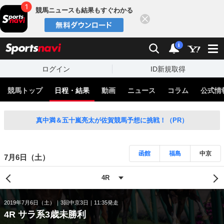
競馬ニュースも結果もすぐわかる
閉じる
スポーツナビ
検索
通知
i
ログイン
ID新規取得
競馬トップ
日程・結果
動画
ニュース
コラム
公式情
真中満＆五十嵐亮太が佐賀競馬予想に挑戦！（PR）
函館
福島
中京
7月6日（土）
2019年7月6日（土）
3回中京3日
11:35発走
4R サラ系3歳未勝利