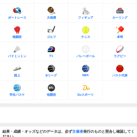
ボートレース
大相撲
フィギュア
カーリング
格闘技
ゴルフ
テニス
卓球
F1
バドミントン
バレーボール
ラグビー
NBA
陸上
Bリーグ
バスケ代表
学生バスケ
他競技
Doスポーツ
結果・成績・オッズなどのデータは、必ず
主催者
発行のものと照合し確認してく
ださい。