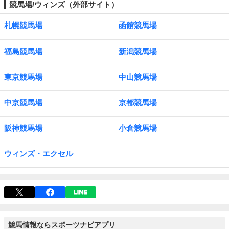
競馬場/ウィンズ（外部サイト）
札幌競馬場
函館競馬場
福島競馬場
新潟競馬場
東京競馬場
中山競馬場
中京競馬場
京都競馬場
阪神競馬場
小倉競馬場
ウィンズ・エクセル
競馬情報ならスポーツナビアプリ