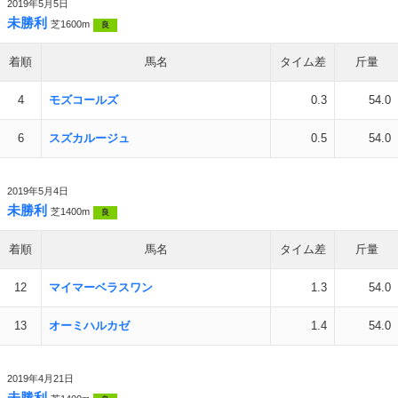
2019年5月5日
未勝利
芝1600m
良
着順
馬名
タイム差
斤量
4
モズコールズ
0.3
54.0
6
スズカルージュ
0.5
54.0
2019年5月4日
未勝利
芝1400m
良
着順
馬名
タイム差
斤量
12
マイマーベラスワン
1.3
54.0
13
オーミハルカゼ
1.4
54.0
2019年4月21日
未勝利