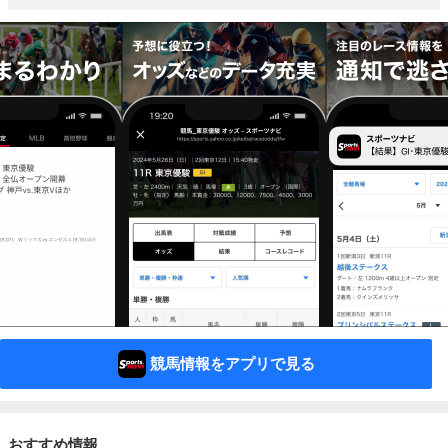
競馬情報をアプリで見る
おすすめ情報