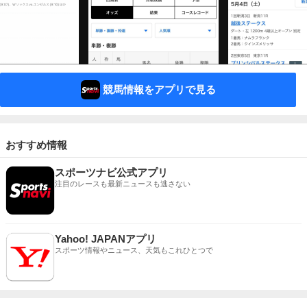
競馬情報をアプリで見る
おすすめ情報
スポーツナビ公式アプリ
注目のレースも最新ニュースも逃さない
Yahoo! JAPANアプリ
スポーツ情報やニュース、天気もこれひとつで