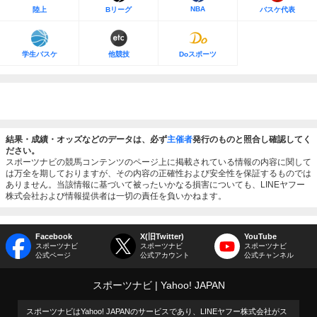
NBA
陸上
Bリーグ
バスケ代表
学生バスケ
他競技
Doスポーツ
結果・成績・オッズなどのデータは、必ず
主催者
発行のものと照合し確認してく
ださい。
スポーツナビの競馬コンテンツのページ上に掲載されている情報の内容に関して
は万全を期しておりますが、その内容の正確性および安全性を保証するものでは
ありません。当該情報に基づいて被ったいかなる損害についても、LINEヤフー
株式会社および情報提供者は一切の責任を負いかねます。
Facebook
X(旧Twitter)
YouTube
スポーツナビ
スポーツナビ
スポーツナビ
公式ページ
公式アカウント
公式チャンネル
スポーツナビ
Yahoo! JAPAN
スポーツナビはYahoo! JAPANのサービスであり、LINEヤフー株式会社がス