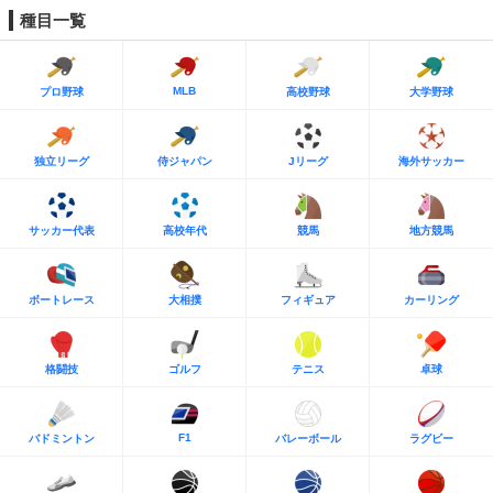
種目一覧
MLB
プロ野球
高校野球
大学野球
独立リーグ
侍ジャパン
Jリーグ
海外サッカー
サッカー代表
高校年代
競馬
地方競馬
ボートレース
大相撲
フィギュア
カーリング
格闘技
ゴルフ
テニス
卓球
F1
バドミントン
バレーボール
ラグビー