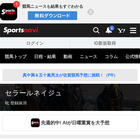
競馬ニュースも結果もすぐわかる
閉じる
スポーツナビ
検索
通知
i
ログイン
ID新規取得
競馬トップ
日程・結果
動画
ニュース
コラム
公式情
真中満＆五十嵐亮太が佐賀競馬予想に挑戦！（PR）
セラールネイジュ
牝 登録抹消
先週的中! AIが日曜重賞を大予想