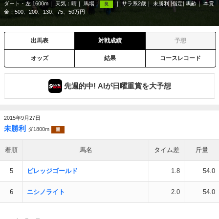
ダート・左 1600m
天気：
晴
馬場：
サラ系2歳
未勝利 [指定] 馬齢
本賞
良
金：500、200、130、75、50万円
出馬表
対戦成績
予想
オッズ
結果
コースレコード
先週的中! AIが日曜重賞を大予想
2015年9月27日
未勝利
ダ1800m
重
着順
馬名
タイム差
斤量
5
ビレッジゴールド
1.8
54.0
6
ニシノライト
2.0
54.0