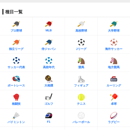
種目一覧
MLB
プロ野球
高校野球
大学野球
独立リーグ
侍ジャパン
Jリーグ
海外サッカー
サッカー代表
高校年代
競馬
地方競馬
ボートレース
大相撲
フィギュア
カーリング
格闘技
ゴルフ
テニス
卓球
F1
バドミントン
バレーボール
ラグビー