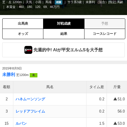
芝・左 1200m
天気：
小雨
馬場：
サラ系3歳
未勝利 （混合）[指定] 馬齢
稍重
本賞金：460、180、120、69、46万円
出馬表
対戦成績
予想
オッズ
結果
コースレコード
先週的中! AIが平安エルムSを大予想
2015年8月9日
未勝利
芝1200m
良
着順
馬名
タイム差
斤量
2
ハネムーンソング
0.2
51.0
3
レッドアフレイム
0.2
56.0
15
ルパン
1.5
53.0