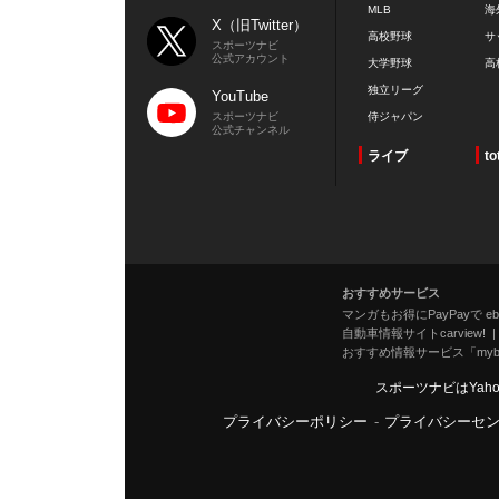
MLB
海
X（旧Twitter）
高校野球
サ
スポーツナビ
公式アカウント
大学野球
高
独立リーグ
YouTube
スポーツナビ
侍ジャパン
公式チャンネル
ライブ
to
おすすめサービス
マンガもお得にPayPayで eboo
自動車情報サイトcarview!
おすすめ情報サービス「mybe
スポーツナビはYah
プライバシーポリシー
-
プライバシーセ