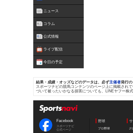
ニュース
コラム
公式情報
ライブ配信
今日の予定
結果・成績・オッズなどのデータは、必ず
主催者
発行の
スポーツナビの競馬コンテンツのページ上に掲載されて
づいて被ったいかなる損害についても、LINEヤフー株
Facebook
野球
サ
スポーツナビ
プロ野球
J
公式ページ