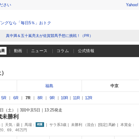
ださい
Yahoo
ングなら「毎日5％」おトク
真中満＆五十嵐亮太が佐賀競馬予想に挑戦！（PR）
結果
動画
ニュース
コラム
公式情報
土）
福島
中京
5R
6R
7R
8R
9R
10R
11R
12R
19日（土）
3回中京5日
13:25発走
歳未勝利
m
天気：
曇
馬場：
サラ系3歳
未勝利 （混合）[指定] 馬齢
本賞金：
稍重
120、69、46万円