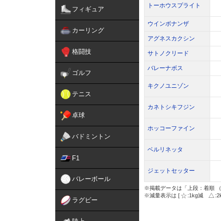
トーホウスプライト
フィギュア
ウインボナンザ
カーリング
アグネスカクシン
格闘技
サトノクリード
バレーナボス
ゴルフ
キクノユニゾン
テニス
カネトシキフジン
卓球
ホッコーファイン
バドミントン
ベルリネッタ
F1
ジェットセッター
バレーボール
※掲載データは「上段：着順 （
※減量表示は [
:1kg減
:
ラグビー