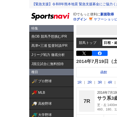
【緊急支援】令和8年熊本地震 緊急支援募金にご協力く
IDでもっと便利に
新規取得
ログイン
ヤフーショッピ
特集
燕OB 競馬予想挑む/PR
競馬トップ
日程・
髙津×三浦 監督対談/PR
Jリーグ戦力 徹底分析
2014年7月19日（
J国立試合に無料招待
種目
函館
プロ野球
1R
2R
3R
4R
MLB
2014年7月
サラ系3
7R
高校野球
芝・左 1400
460、180、
大学野球