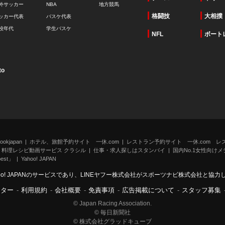
外サッカー
NBA
地方競馬
格闘技
大相撲
ッカー代表
バスケ代表
校年代
学生バスケ
NFL
ボート
to
kjapan
ホテル、旅館予約サイト 一休.com
レストラン予約サイト 一休.com レ
料理レシピ動画サービス クラシル
仕事・求人探しはスタンバイ
国内No.1女性向けメデ
st」
Yahoo! JAPAN
oo! JAPANのサービスであり、LINEヤフー株式会社がスポーツナビ株式会社と協
ンター
-
利用規約
-
会社概要
-
免責事項
-
広告掲載について
-
スタッフ募集
© Japan Racing Association.
© 毎日新聞社
© 株式会社グラッドキューブ