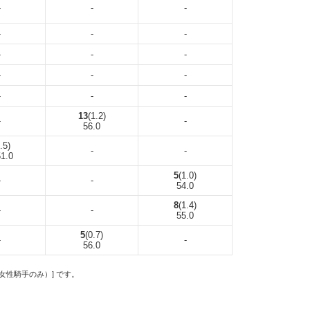
-
-
-
-
-
-
-
-
-
-
-
-
-
-
-
13
(1.2)
-
-
56.0
.5)
-
-
1.0
5
(1.0)
-
-
54.0
8
(1.4)
-
-
55.0
5
(0.7)
-
-
56.0
の女性騎手のみ）] です。