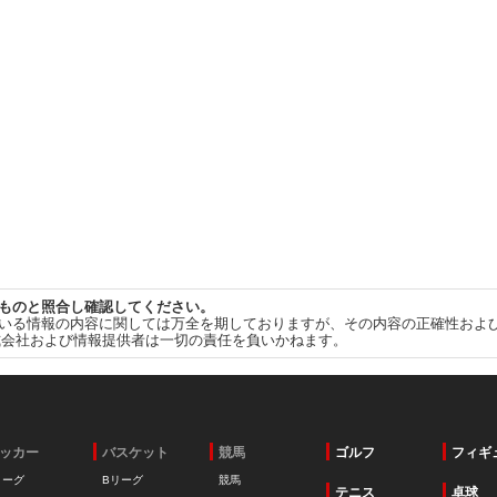
ものと照合し確認してください。
いる情報の内容に関しては万全を期しておりますが、その内容の正確性およ
式会社および情報提供者は一切の責任を負いかねます。
ッカー
バスケット
競馬
ゴルフ
フィギ
リーグ
Bリーグ
競馬
テニス
卓球