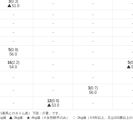
3
(0.3)
-
-
51.0
-
-
-
-
-
-
-
-
-
-
-
-
5
(0.9)
-
-
56.0
16
(2.2)
5
(0
-
-
54.0
5
-
-
-
3
(0.7)
-
-
56.0
12
(0.9)
-
-
53.0
1着馬とのタイム差） 下段：斤量」です。
2kg減
:3kg減
:4kg減（※女性騎手のみ）
:2kg減（※5年以上、又は101勝以上