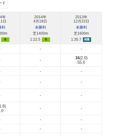
ード
14年
2014年
2013年
11日
4月19日
12月22日
勝利
未勝利
未勝利
00m
芝1400m
芝1600m
1:22.5
1:35.7
良
良
稍重
-
-
-
16
(2.0)
-
-
55.0
-
-
-
-
-
-
-
-
-
1.8)
-
-
.0
-
-
-
-
-
-