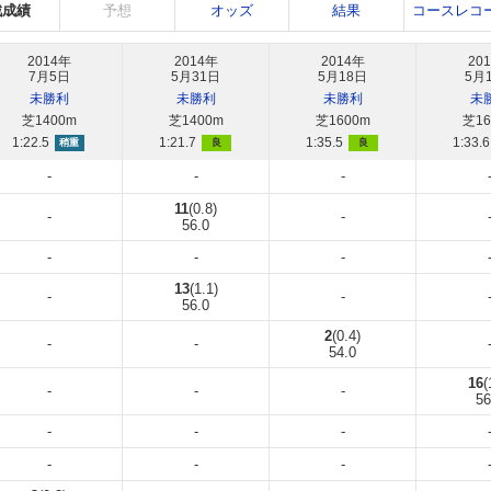
戦成績
予想
オッズ
結果
コースレコ
2014年
2014年
2014年
20
7月5日
5月31日
5月18日
5月
未勝利
未勝利
未勝利
未
芝1400m
芝1400m
芝1600m
芝16
1:22.5
1:21.7
1:35.5
1:33.6
稍重
良
良
-
-
-
11
(0.8)
-
-
56.0
-
-
-
13
(1.1)
-
-
56.0
2
(0.4)
-
-
54.0
16
(
-
-
-
56
-
-
-
-
-
-