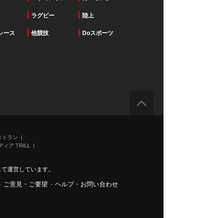
ラグビー
陸上
レース
他競技
Doスポーツ
ストラン
ィア TRILL
力して運営しています。
-
ご意見・ご要望
-
ヘルプ・お問い合わせ