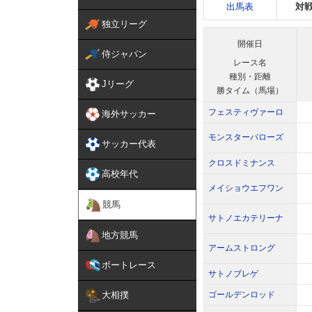
出馬表
対
独立リーグ
開催日
侍ジャパン
レース名
種別・距離
Jリーグ
勝タイム（馬場）
フェスティヴァーロ
海外サッカー
モンスターバローズ
サッカー代表
クロスドミナンス
高校年代
メイショウエフワン
競馬
サトノエカテリーナ
地方競馬
アームストロング
ボートレース
サトノブレゲ
大相撲
ゴールデンロッド