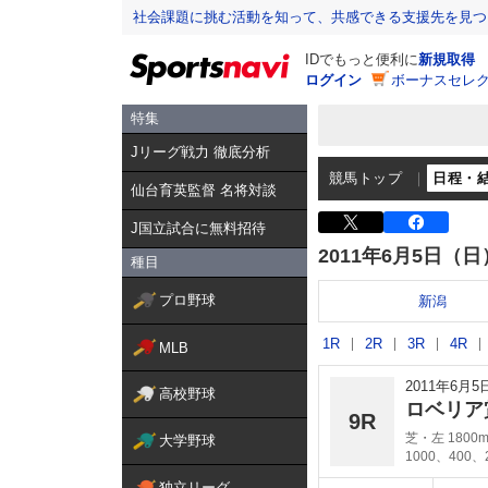
社会課題に挑む活動を知って、共感できる支援先を見つ
IDでもっと便利に
新規取得
ログイン
ボーナスセレク
特集
Jリーグ戦力 徹底分析
競馬トップ
日程・
仙台育英監督 名将対談
J国立試合に無料招待
2011年6月5日（日
種目
プロ野球
新潟
1R
2R
3R
4R
MLB
2011年6月
高校野球
ロベリア
9R
芝・左 1800
大学野球
1000、400、
独立リーグ