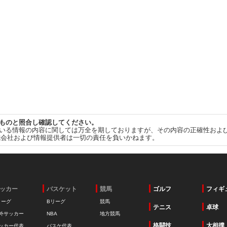
ものと照合し確認してください。
いる情報の内容に関しては万全を期しておりますが、その内容の正確性およ
式会社および情報提供者は一切の責任を負いかねます。
ッカー
バスケット
競馬
ゴルフ
フィギ
リーグ
Bリーグ
競馬
テニス
卓球
外サッカー
NBA
地方競馬
格闘技
大相撲
ッカー代表
バスケ代表