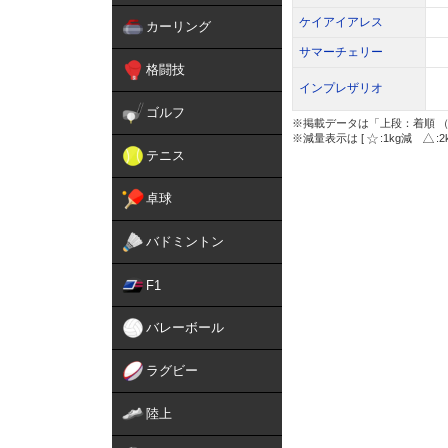
ケイアイアレス
カーリング
サマーチェリー
格闘技
インプレザリオ
ゴルフ
※掲載データは「上段：着順 （
※減量表示は [
:1kg減
:
テニス
卓球
バドミントン
F1
バレーボール
ラグビー
陸上