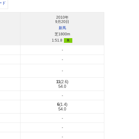
ード
2010年
9月20日
新馬
芝1800m
1:51.8
良
-
-
-
11
(2.6)
54.0
-
6
(1.4)
54.0
-
-
-