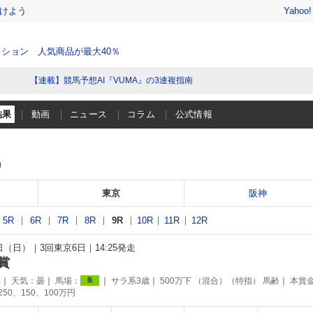
けよう
Yahoo
ション 人気商品が最大40％
【連載】競馬予想AI『VUMA』の3連複指南
結果
動画
ニュース
コラム
公式情報
）
東京
阪神
5R
6R
7R
8R
9R
10R
11R
12R
5日（日）
3回東京6日
14:25発走
賞
m
天気：
曇
馬場：
サラ系3歳
500万下 （混合）（特指） 馬齢
本賞
良
250、150、100万円