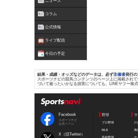
ニュース
コラム
公式情報
ライブ配信
今日の予定
結果・成績・オッズなどのデータは、必ず
主催者
発行の
スポーツナビの競馬コンテンツのページ上に掲載されて
づいて被ったいかなる損害についても、LINEヤフー株
Facebook
野球
サ
スポーツナビ
プロ野球
J
公式ページ
MLB
海
X（旧Twitter）
高校野球
サ