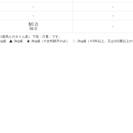
-
-
-
-
3
(0.2)
-
56.0
1着馬とのタイム差） 下段：斤量」です。
2kg減
:3kg減
:4kg減（※女性騎手のみ）
:2kg減（※5年以上、又は101勝以上