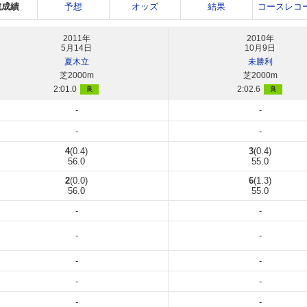
戦成績
予想
オッズ
結果
コースレコ
2011年
2010年
5月14日
10月9日
夏木立
未勝利
芝2000m
芝2000m
2:01.0
2:02.6
良
良
-
-
-
-
4
(0.4)
3
(0.4)
56.0
55.0
2
(0.0)
6
(1.3)
56.0
55.0
-
-
-
-
-
-
-
-
-
-