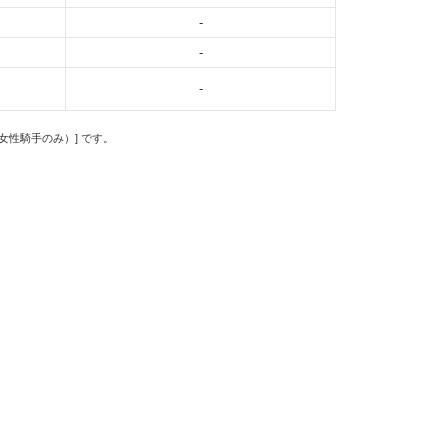
-
-
-
の女性騎手のみ）] です。