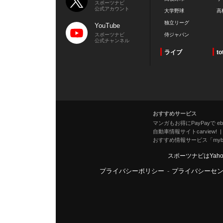
スポーツナビ
公式アカウント
大学野球
高
独立リーグ
YouTube
スポーツナビ
侍ジャパン
公式チャンネル
ライブ
to
おすすめサービス
マンガもお得にPayPayで eboo
自動車情報サイトcarview!
おすすめ情報サービス「mybe
スポーツナビはYah
プライバシーポリシー
-
プライバシーセ