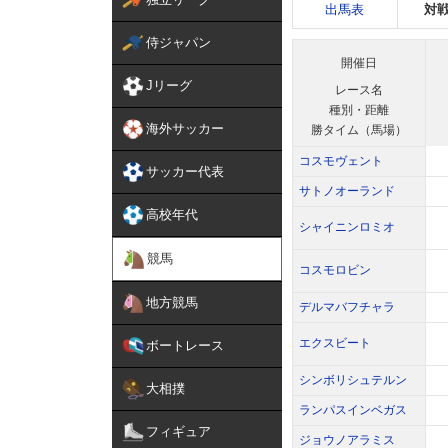
出馬表
対
侍ジャパン
開催日
Jリーグ
レース名
種別・距離
海外サッカー
勝タイム（馬場）
コスモヴェント
サッカー代表
サトノオーランド
高校年代
シャイニンロミオ
競馬
コスモロビン
地方競馬
デルマバフチャラ
エクスビート
ボートレース
シンボリシュテルン
大相撲
ランパスインベガス
フィギュア
ジョウノアラミス