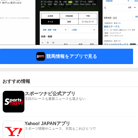
競馬情報をアプリで見る
おすすめ情報
スポーツナビ公式アプリ
注目のレースも最新ニュースも逃さない
Yahoo! JAPANアプリ
スポーツ情報やニュース、天気もこれひとつで