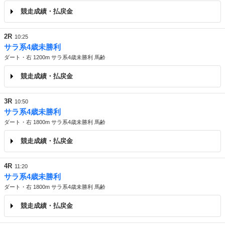
競走成績・払戻金
2R
10:25
サラ系4歳未勝利
ダート・右 1200m サラ系4歳未勝利 馬齢
競走成績・払戻金
3R
10:50
サラ系4歳未勝利
ダート・右 1800m サラ系4歳未勝利 馬齢
競走成績・払戻金
4R
11:20
サラ系4歳未勝利
ダート・右 1800m サラ系4歳未勝利 馬齢
競走成績・払戻金