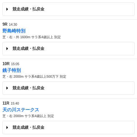
競走成績・払戻金
9R
14:30
野島崎特別
芝・右・外 1600m サラ系4歳以上 別定
競走成績・払戻金
10R
15:05
銚子特別
芝・右 2000m サラ系4歳以上500万下 別定
競走成績・払戻金
11R
15:40
天の川ステークス
芝・右 2000m サラ系4歳以上 別定
競走成績・払戻金