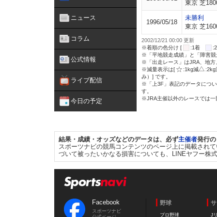
東京 芝180
ニュース
未勝利
1996/05/18
東京 芝160
コラム
2002/12/21 00:00 更新
※着順の色分け [
:1着
※「平地競走成績」と「障害競
公式情報
※「出走レース」はJRA、地
※減量表示は[
:1kg減
:2k
み）] です。
ライブ配信
※「上3F」表記のデータについ
す。
※JRA主催以外のレースでは
今日の予定
結果・成績・オッズなどのデータは、必ず
主催者
発行の
スポーツナビの競馬コンテンツのページ上に掲載されて
づいて被ったいかなる損害についても、LINEヤフー株
Facebook
野球
サ
スポーツナビ
プロ野球
J
公式ページ