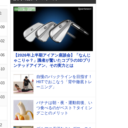
位
-09
-02
-06
【2026年上半期アイアン座談会】「なんじ
ゃこりゃ？」識者が驚いたコブラの3Dプリ
ンテッドアイアン、その実力とは
-10
自慢のバックラインを目指す！
HIITでおこなう「背中徹底トレ
-03
ーニング」
-03
バナナは朝・夜・運動前後、い
つ食べるのがベスト？タイミン
グごとのメリット
02