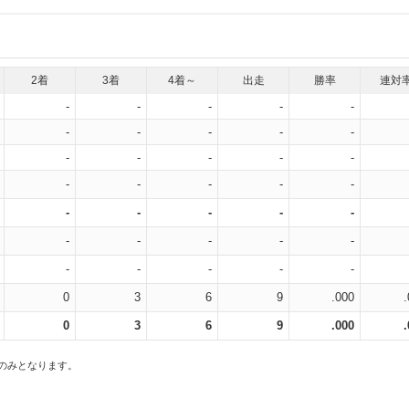
2着
3着
4着～
出走
勝率
連対
-
-
-
-
-
-
-
-
-
-
-
-
-
-
-
-
-
-
-
-
-
-
-
-
-
-
-
-
-
-
-
-
-
-
-
0
3
6
9
.000
0
3
6
9
.000
スのみとなります。