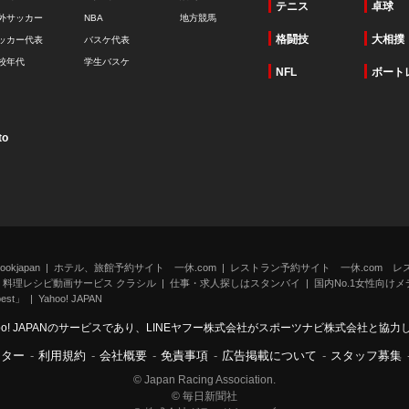
テニス
卓球
外サッカー
NBA
地方競馬
格闘技
大相撲
ッカー代表
バスケ代表
校年代
学生バスケ
NFL
ボート
to
kjapan
ホテル、旅館予約サイト 一休.com
レストラン予約サイト 一休.com レ
料理レシピ動画サービス クラシル
仕事・求人探しはスタンバイ
国内No.1女性向けメデ
st」
Yahoo! JAPAN
oo! JAPANのサービスであり、LINEヤフー株式会社がスポーツナビ株式会社と協
ンター
-
利用規約
-
会社概要
-
免責事項
-
広告掲載について
-
スタッフ募集
© Japan Racing Association.
© 毎日新聞社