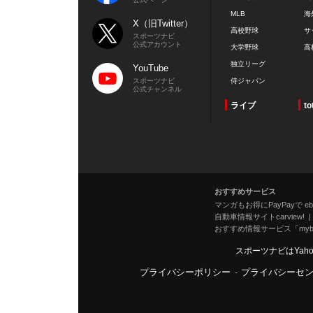
MLB
海
X（旧Twitter）
高校野球
サ
スポーツナビ
公式アカウント
大学野球
高
独立リーグ
YouTube
スポーツナビ
侍ジャパン
公式チャンネル
ライブ
to
おすすめサービス
マンガもお得にPayPayで eboo
自動車情報サイトcarview!
おすすめ情報サービス「mybe
スポーツナビはYah
プライバシーポリシー
-
プライバシーセ