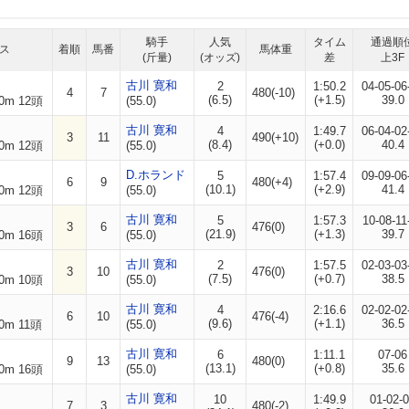
騎手
人気
タイム
通過順
ス
着順
馬番
馬体重
(斤量)
(オッズ)
差
上3F
古川 寛和
2
1:50.2
04-05-06
4
7
480(-10)
(6.5)
(+1.5)
39.0
0m 12頭
(55.0)
古川 寛和
4
1:49.7
06-04-02
3
11
490(+10)
(8.4)
(+0.0)
40.4
0m 12頭
(55.0)
D.ホランド
5
1:57.4
09-09-06
6
9
480(+4)
(10.1)
(+2.9)
41.4
0m 12頭
(55.0)
古川 寛和
5
1:57.3
10-08-11
3
6
476(0)
(21.9)
(+1.3)
39.7
0m 16頭
(55.0)
古川 寛和
2
1:57.5
02-03-03
3
10
476(0)
(7.5)
(+0.7)
38.5
0m 10頭
(55.0)
古川 寛和
4
2:16.6
02-02-02
6
10
476(-4)
(9.6)
(+1.1)
36.5
0m 11頭
(55.0)
古川 寛和
6
1:11.1
07-06
9
13
480(0)
(13.1)
(+0.8)
35.6
0m 16頭
(55.0)
古川 寛和
10
1:49.9
01-02-
7
3
480(-2)