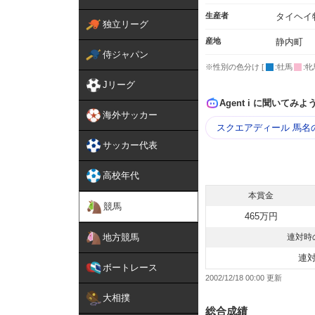
生産者
タイヘイ
独立リーグ
産地
静内町
侍ジャパン
※性別の色分け [
:牡馬
:牝
Jリーグ
Agent i に聞いてみよ
海外サッカー
スクエアディール 馬名
サッカー代表
高校年代
本賞金
競馬
465万円
地方競馬
連対時
連
ボートレース
2002/12/18 00:00
大相撲
総合成績