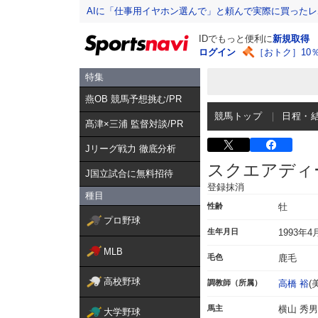
AIに「仕事用イヤホン選んで」と頼んで実際に買った
IDでもっと便利に
新規取得
ログイン
［おトク］10
特集
燕OB 競馬予想挑む/PR
競馬トップ
日程・
髙津×三浦 監督対談/PR
Jリーグ戦力 徹底分析
スクエアディ
J国立試合に無料招待
登録抹消
種目
性齢
牡
プロ野球
生年月日
1993年4
MLB
毛色
鹿毛
高校野球
調教師（所属）
高橋 裕
(
馬主
横山 秀男
大学野球