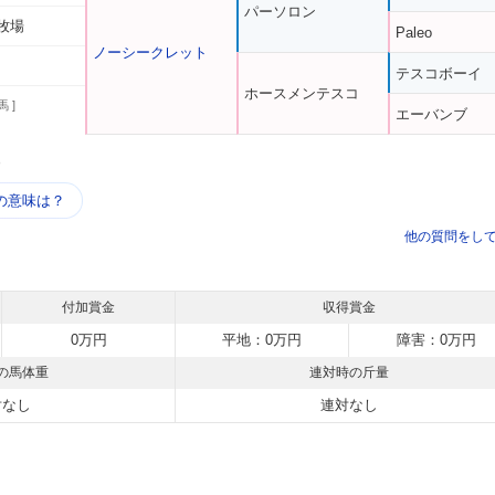
パーソロン
牧場
Paleo
ノーシークレット
テスコボーイ
ホースメンテスコ
馬 ]
エーバンブ
う
の意味は？
他の質問をし
付加賞金
収得賞金
0万円
平地：0万円
障害：0万円
の馬体重
連対時の斤量
対なし
連対なし