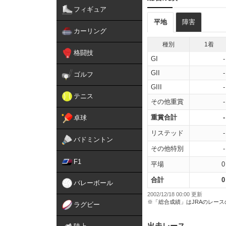
フィギュア
平地
障害
カーリング
種別
1着
格闘技
GI
-
GII
-
ゴルフ
GIII
-
テニス
その他重賞
-
重賞合計
-
卓球
リステッド
-
バドミントン
その他特別
-
F1
平場
0
合計
0
バレーボール
2002/12/18 00:00 更新
※「総合成績」はJRAのレー
ラグビー
出走レース