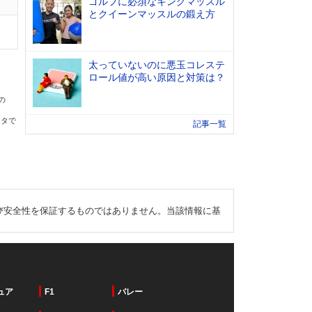
ゴルフに必須なキングマッスル
とクイーンマッスルの鍛え方
太っていないのに悪玉コレステ
ロール値が高い原因と対策は？
の
ータで
記事一覧
び安全性を保証するものではありません。当該情報に基
ュア
F1
バレー