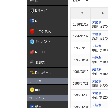
陸上
Bリーグ
日付
レー
NBA
未勝利
1996/11/17
新潟 ダ170
バスケ代表
未勝利
1996/11/09
新潟 ダ170
学生バスケ
未勝利
1996/09/15
中山 ダ180
NFL
未勝利
1996/08/31
中山 ダ180
他競技
未勝利
1996/08/10
Doスポーツ
中山 ダ180
サービス
未勝利
1996/07/21
新潟 芝220
toto
未勝利
1996/06/30
中山 芝120
コンテンツ
未勝利
動画
1996/06/01