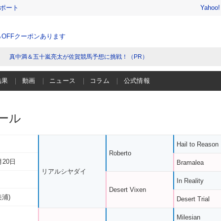
レポート
Yahoo
％OFFクーポンあります
真中満＆五十嵐亮太が佐賀競馬予想に挑戦！（PR）
結果
動画
ニュース
コラム
公式情報
ール
Hail to Reason
Roberto
月20日
Bramalea
リアルシヤダイ
In Reality
Desert Vixen
美浦)
Desert Trial
Milesian