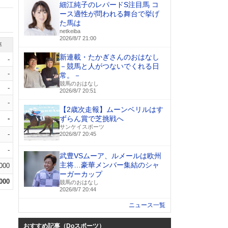
細江純子のレパードS注目馬 コ
ース適性が問われる舞台で挙げ
た馬は
netkeiba
2026/8/7 21:00
率
新連載・たかぎさんのおはなし
-
－競馬と人がつないでくれる日
-
常。－
競馬のおはなし
-
2026/8/7 20:51
-
【2歳次走報】ムーンベリルはす
-
ずらん賞で芝挑戦へ
サンケイスポーツ
-
2026/8/7 20:45
-
武豊VSムーア、ルメールは欧州
主将…豪華メンバー集結のシャ
.000
ーガーカップ
.000
競馬のおはなし
2026/8/7 20:44
ニュース一覧
おすすめ記事（Doスポーツ）