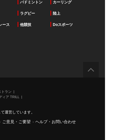
バドミントン
カーリング
ラグビー
陸上
レース
他競技
Doスポーツ
ストラン
ィア TRILL
力して運営しています。
-
ご意見・ご要望
-
ヘルプ・お問い合わせ