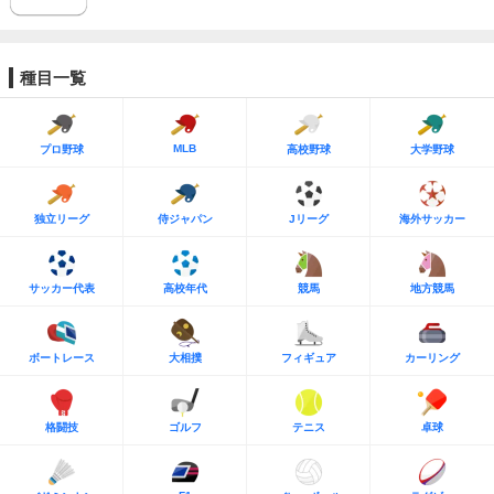
種目一覧
MLB
プロ野球
高校野球
大学野球
独立リーグ
侍ジャパン
Jリーグ
海外サッカー
サッカー代表
高校年代
競馬
地方競馬
ボートレース
大相撲
フィギュア
カーリング
格闘技
ゴルフ
テニス
卓球