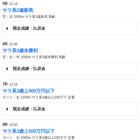
5R
12:15
サラ系2歳新馬
芝・右 2000m サラ系2歳新馬 馬齢
競走成績・払戻金
6R
12:45
サラ系3歳未勝利
芝・右・外 1600m サラ系3歳未勝利 馬齢
競走成績・払戻金
7R
13:15
サラ系3歳上500万円以下
ダート・右 1200m サラ系3歳以上500万下 定量
競走成績・払戻金
8R
13:50
サラ系3歳上500万円以下
ダート・右 2000m サラ系3歳以上500万下 定量