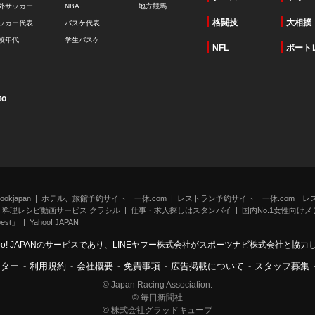
外サッカー
NBA
地方競馬
格闘技
大相撲
ッカー代表
バスケ代表
校年代
学生バスケ
NFL
ボート
to
kjapan
ホテル、旅館予約サイト 一休.com
レストラン予約サイト 一休.com レ
料理レシピ動画サービス クラシル
仕事・求人探しはスタンバイ
国内No.1女性向けメデ
st」
Yahoo! JAPAN
oo! JAPANのサービスであり、LINEヤフー株式会社がスポーツナビ株式会社と協
ンター
-
利用規約
-
会社概要
-
免責事項
-
広告掲載について
-
スタッフ募集
© Japan Racing Association.
© 毎日新聞社
© 株式会社グラッドキューブ