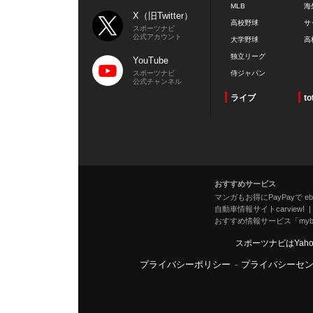
MLB
海
X（旧Twitter）
高校野球
サ
スポーツナビ
公式アカウント
大学野球
高
独立リーグ
YouTube
スポーツナビ
侍ジャパン
公式チャンネル
ライブ
to
おすすめサービス
マンガもお得にPayPayで eboo
自動車情報サイトcarview!
おすすめ情報サービス「mybe
スポーツナビはYah
プライバシーポリシー
-
プライバシーセ