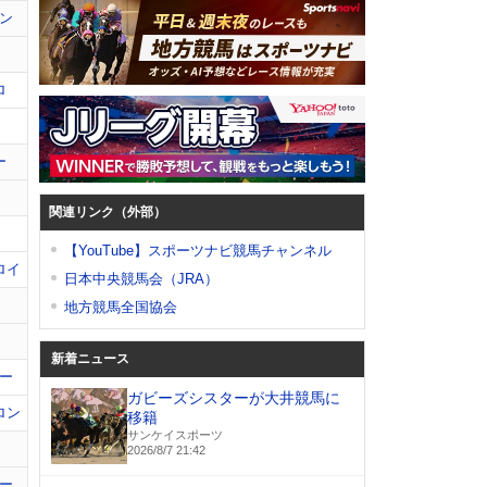
ン
ロ
ー
関連リンク（外部）
【YouTube】スポーツナビ競馬チャンネル
ロイ
日本中央競馬会（JRA）
地方競馬全国協会
新着ニュース
ー
ガビーズシスターが大井競馬に
ロン
移籍
サンケイスポーツ
2026/8/7 21:42
ー