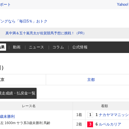
レポート
Yahoo
ングなら「毎日5％」おトク
真中満＆五十嵐亮太が佐賀競馬予想に挑戦！（PR）
結果
動画
ニュース
コラム
公式情報
日）
東京
京都
競走成績・払戻金一覧
レース名
着順
1着
1
1
ナカヤママニッシ
3歳未勝利
左 1600m サラ系3歳未勝利 馬齢
2着
3
6
ルペルカリア