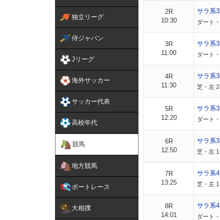
サラ系
2R
独立リーグ
10:30
ダート・
侍ジャパン
サラ系
3R
11:00
ダート・
Jリーグ
サラ系
4R
海外サッカー
11:30
芝・左 
サッカー代表
サラ系3
5R
12:20
ダート・左
高校年代
サラ系3
6R
競馬
12:50
芝・左 1
地方競馬
サラ系4
7R
13:25
芝・左 1
ボートレース
サラ系4
8R
大相撲
14:01
ダート・