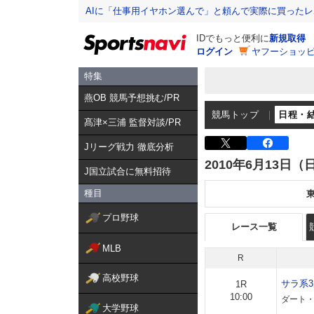
AIに「仕事用イヤホン選んで」と頼んで実際に買った
IDでもっと便利に
新規取得
ログイン
ヤフーショッピ
特集
燕OB 競馬予想挑む/PR
競馬トップ
日程・
髙津×三浦 監督対談/PR
Jリーグ戦力 徹底分析
2010年6月13日（
J国立試合に無料招待
種目
プロ野球
レース一覧
MLB
R
高校野球
サラ系
1R
10:00
ダート・
大学野球