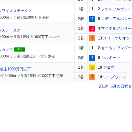
1着
1
2
ソウルフルヴォイ
ルワイスステークス
600m サラ系3歳1000万下 馬齢
2着
4
8
レディアルバロー
1着
3
4
マイネルアンサー
ンステークス
400m サラ系4歳以上1600万下 ハンデ
2着
7
13
スリーオリオン
1着
1
2
セイウンワンダー
ムカップ
GIII
1800m サラ系3歳以上オープン 別定
2着
4
8
シルポート
1着
5
10
フヨウ
歳上1000万円以下
 1400m サラ系4歳以上1000万下 定量
2着
7
14
ワーズワース
2010年6月の日程