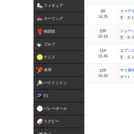
フィギュア
エーデ
9R
14:35
芝・左 1
カーリング
ジュー
10R
格闘技
15:10
芝・左 2
ゴルフ
エプソ
11R
15:45
テニス
芝・左 
卓球
サラ系4
12R
16:20
ダート・左
バドミントン
F1
バレーボール
ラグビー