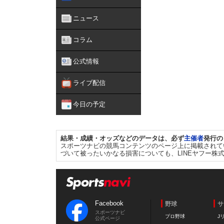
ニュース
コラム
公式情報
ライブ配信
今日の予定
結果・成績・オッズなどのデータは、必ず
主催者
発行の
スポーツナビの競馬コンテンツのページ上に掲載されて
づいて被ったいかなる損害についても、LINEヤフー株
Facebook
野球
サ
スポーツナビ
プロ野球
J
公式ページ