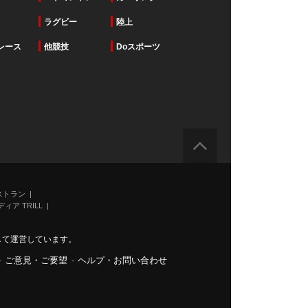
ラグビー
陸上
レース
他競技
Doスポーツ
ストラン
ィア TRILL
力して運営しています。
-
ご意見・ご要望
-
ヘルプ・お問い合わせ