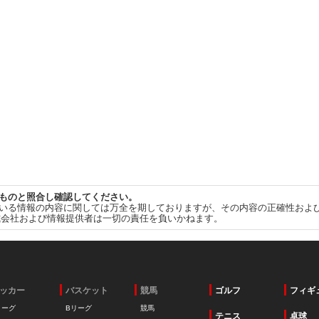
ものと照合し確認してください。
いる情報の内容に関しては万全を期しておりますが、その内容の正確性およ
式会社および情報提供者は一切の責任を負いかねます。
ッカー
バスケット
競馬
ゴルフ
フィギ
リーグ
Bリーグ
競馬
テニス
卓球