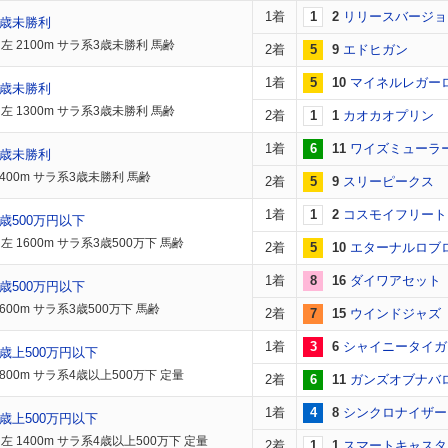
1着
1
2
リリースバージョ
3歳未勝利
左 2100m サラ系3歳未勝利 馬齢
2着
5
9
エドヒガン
1着
5
10
マイネルレガー
3歳未勝利
左 1300m サラ系3歳未勝利 馬齢
2着
1
1
カオカオプリン
1着
6
11
ワイズミューラ
3歳未勝利
2400m サラ系3歳未勝利 馬齢
2着
5
9
スリーピークス
1着
1
2
コスモイフリート
歳500万円以下
 1600m サラ系3歳500万下 馬齢
2着
5
10
エターナルロブ
1着
8
16
ダイワアセット
歳500万円以下
600m サラ系3歳500万下 馬齢
2着
7
15
ウインドジャズ
1着
3
6
シャイニータイガ
歳上500万円以下
800m サラ系4歳以上500万下 定量
2着
6
11
ガンズオブナバ
1着
4
8
シンクロナイザー
歳上500万円以下
左 1400m サラ系4歳以上500万下 定量
2着
1
1
スマートキャスタ