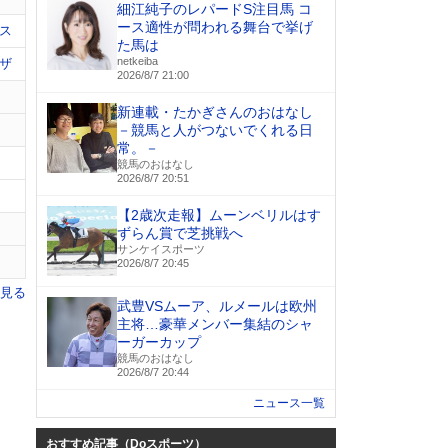
細江純子のレパードS注目馬 コ
ース適性が問われる舞台で挙げ
ス
た馬は
netkeiba
ザ
2026/8/7 21:00
新連載・たかぎさんのおはなし
－競馬と人がつないでくれる日
常。－
競馬のおはなし
2026/8/7 20:51
【2歳次走報】ムーンベリルはす
ずらん賞で芝挑戦へ
サンケイスポーツ
2026/8/7 20:45
を見る
武豊VSムーア、ルメールは欧州
主将…豪華メンバー集結のシャ
ーガーカップ
競馬のおはなし
2026/8/7 20:44
ニュース一覧
おすすめ記事（Doスポーツ）