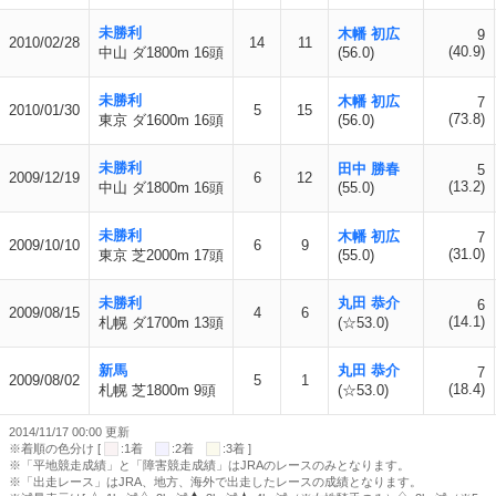
未勝利
木幡 初広
9
2010/02/28
14
11
(40.9)
中山 ダ1800m 16頭
(56.0)
未勝利
木幡 初広
7
2010/01/30
5
15
(73.8)
東京 ダ1600m 16頭
(56.0)
未勝利
田中 勝春
5
2009/12/19
6
12
(13.2)
中山 ダ1800m 16頭
(55.0)
未勝利
木幡 初広
7
2009/10/10
6
9
(31.0)
東京 芝2000m 17頭
(55.0)
未勝利
丸田 恭介
6
2009/08/15
4
6
(14.1)
札幌 ダ1700m 13頭
(☆53.0)
新馬
丸田 恭介
7
2009/08/02
5
1
(18.4)
札幌 芝1800m 9頭
(☆53.0)
2014/11/17 00:00 更新
※着順の色分け [
:1着
:2着
:3着 ]
※「平地競走成績」と「障害競走成績」はJRAのレースのみとなります。
※「出走レース」はJRA、地方、海外で出走したレースの成績となります。