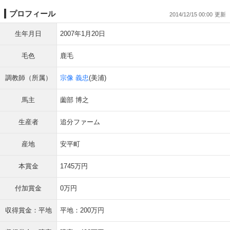
プロフィール
2014/12/15 00:00
生年月日
2007年1月20日
毛色
鹿毛
調教師（所属）
宗像 義忠
(美浦)
馬主
薗部 博之
生産者
追分ファーム
産地
安平町
本賞金
1745万円
付加賞金
0万円
収得賞金：平地
平地：200万円