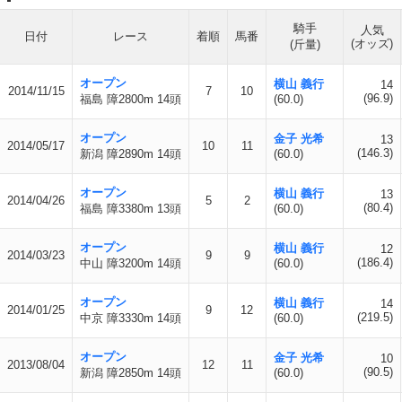
騎手
人気
日付
レース
着順
馬番
(オッズ)
(斤量)
オープン
横山 義行
14
2014/11/15
7
10
(96.9)
福島 障2800m 14頭
(60.0)
オープン
金子 光希
13
2014/05/17
10
11
(146.3)
新潟 障2890m 14頭
(60.0)
オープン
横山 義行
13
2014/04/26
5
2
(80.4)
福島 障3380m 13頭
(60.0)
オープン
横山 義行
12
2014/03/23
9
9
(186.4)
中山 障3200m 14頭
(60.0)
オープン
横山 義行
14
2014/01/25
9
12
(219.5)
中京 障3330m 14頭
(60.0)
オープン
金子 光希
10
2013/08/04
12
11
(90.5)
新潟 障2850m 14頭
(60.0)