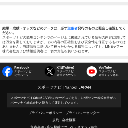
結果・成績・オッズなどのデータは、必ず
主催者
発行のものと照合し確認してく
ださい。
スポーツナビの競馬コンテンツのページ上に掲載されている情報の内容に関して
は万全を期しておりますが、その内容の正確性および安全性を保証するものでは
ありません。当該情報に基づいて被ったいかなる損害についても、LINEヤフー
株式会社および情報提供者は一切の責任を負いかねます。
Facebook
X(旧Twitter)
YouTube
スポーツナビ
スポーツナビ
スポーツナビ
公式ページ
公式アカウント
公式チャンネル
スポーツナビ
Yahoo! JAPAN
スポーツナビはYahoo! JAPANのサービスであり、LINEヤフー株式会社がス
ポーツナビ株式会社と協力して運営しています。
プライバシーポリシー
プライバシーセンター
規約
会社概要
免責事項
広告掲載について
スタッフ募集