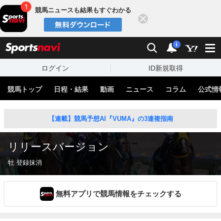
競馬ニュースも結果もすぐわかる
閉じる
スポーツナビ
検索
通知
i
ログイン
ID新規取得
競馬トップ
日程・結果
動画
ニュース
コラム
公式情
【連載】競馬予想AI『VUMA』の3連複指南
リリースバージョン
牡 登録抹消
無料アプリで競馬情報をチェックする