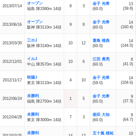
オープン
金子 光希
13
2013/07/14
8
3
(39.8)
福島 障3380m 14頭
(60.0)
オープン
金子 光希
14
2013/06/16
9
8
(160.4)
阪神 障3110m 14頭
(60.0)
三ホJ
蓑島 靖典
14
2013/03/30
10
12
(144.0)
阪神 障3140m 14頭
(60.0)
イルJ
江田 勇亮
8
2012/12/01
10
6
(41.0)
中山 障3570m 14頭
(60.0)
秋陽J
金子 光希
14
2012/11/17
4
10
(104.6)
東京 障3110m 14頭
(59.0)
未勝利
金子 光希
9
2012/06/24
1
5
(37.3)
福島 障2750m 14頭
(60.0)
未勝利
柴田 大知
8
2012/04/28
7
3
(64.7)
東京 障3000m 14頭
(60.0)
未勝利
五十嵐 雄祐
10
2012/02/25
14
12