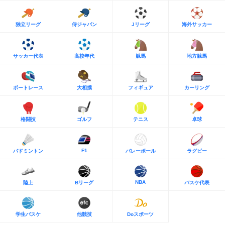
独立リーグ
侍ジャパン
Jリーグ
海外サッカー
サッカー代表
高校年代
競馬
地方競馬
ボートレース
大相撲
フィギュア
カーリング
格闘技
ゴルフ
テニス
卓球
F1
バドミントン
バレーボール
ラグビー
NBA
陸上
Bリーグ
バスケ代表
学生バスケ
他競技
Doスポーツ