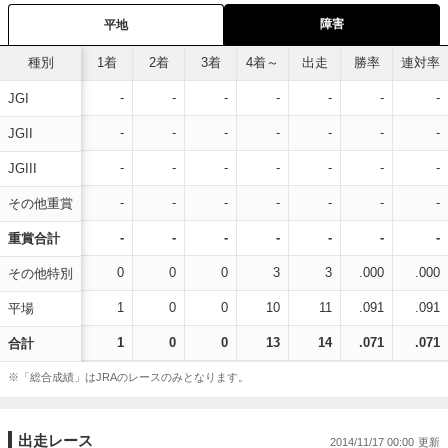
障害
平地
種別
1着
2着
3着
4着～
出走
勝率
連対率
-
-
-
-
-
-
-
JGI
-
-
-
-
-
-
-
JGII
-
-
-
-
-
-
-
JGIII
-
-
-
-
-
-
-
その他重賞
-
-
-
-
-
-
-
重賞合計
0
0
0
3
3
.000
.000
その他特別
1
0
0
10
11
.091
.091
平場
1
0
0
13
14
.071
.071
合計
※「総合成績」はJRAのレースのみとなります。
出走レース
2014/11/17 00:00