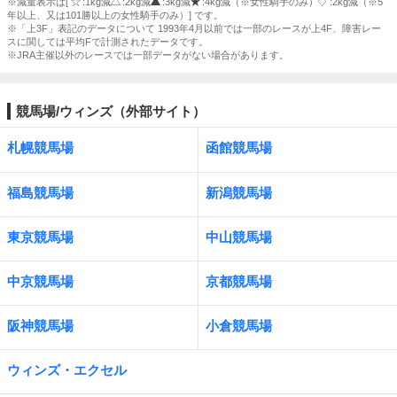
※減量表示は[
:1kg減
:2kg減
:3kg減
:4kg減（※女性騎手のみ）
:2kg減（※5
年以上、又は101勝以上の女性騎手のみ）] です。
※「上3F」表記のデータについて 1993年4月以前では一部のレースが上4F、障害レー
スに関しては平均Fで計測されたデータです。
※JRA主催以外のレースでは一部データがない場合があります。
競馬場/ウィンズ（外部サイト）
札幌競馬場
函館競馬場
福島競馬場
新潟競馬場
東京競馬場
中山競馬場
中京競馬場
京都競馬場
阪神競馬場
小倉競馬場
ウィンズ・エクセル