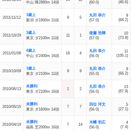
(46.6)
中山 障2880m 14頭
(60.0)
3歳上
丸田 恭介
9
2011/11/12
9
5
(68.2)
新潟 ダ1800m 11頭
(57.0)
3歳上
後藤 浩輝
10
2011/10/29
11
1
(73.9)
東京 ダ2100m 11頭
(57.0)
4歳上
丸田 恭介
11
2011/01/08
16
4
(105.1)
中山 ダ2400m 16頭
(56.0)
3歳上
丸田 恭介
9
2010/10/09
9
9
(66.2)
東京 ダ2100m 11頭
(55.0)
未勝利
丸田 恭介
13
2010/06/13
1
2
(87.9)
東京 ダ2100m 16頭
(56.0)
未勝利
四位 洋文
5
2010/05/15
7
7
(27.1)
東京 ダ1600m 14頭
(56.0)
未勝利
木幡 初広
4
2010/04/19
7
14
(7.4)
福島 芝2000m 16頭
(56.0)