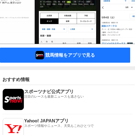
競馬情報をアプリで見る
おすすめ情報
スポーツナビ公式アプリ
注目のレースも最新ニュースも逃さない
Yahoo! JAPANアプリ
スポーツ情報やニュース、天気もこれひとつで