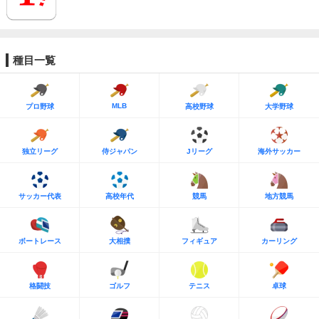
種目一覧
MLB
プロ野球
高校野球
大学野球
独立リーグ
侍ジャパン
Jリーグ
海外サッカー
サッカー代表
高校年代
競馬
地方競馬
ボートレース
大相撲
フィギュア
カーリング
格闘技
ゴルフ
テニス
卓球