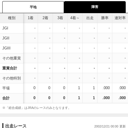
障害
平地
種別
1着
2着
3着
4着～
出走
勝率
連対率
-
-
-
-
-
-
-
JGI
-
-
-
-
-
-
-
JGII
-
-
-
-
-
-
-
JGIII
-
-
-
-
-
-
-
その他重賞
-
-
-
-
-
-
-
重賞合計
-
-
-
-
-
-
-
その他特別
0
0
0
1
1
.000
.000
平場
0
0
0
1
1
.000
.000
合計
※「総合成績」はJRAのレースのみとなります。
出走レース
2002/12/21 00:00