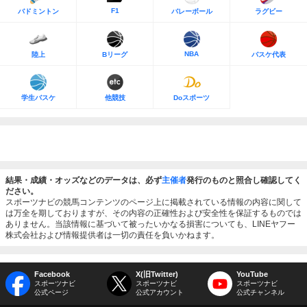
F1
バドミントン
バレーボール
ラグビー
NBA
陸上
Bリーグ
バスケ代表
学生バスケ
他競技
Doスポーツ
結果・成績・オッズなどのデータは、必ず
主催者
発行のものと照合し確認してく
ださい。
スポーツナビの競馬コンテンツのページ上に掲載されている情報の内容に関して
は万全を期しておりますが、その内容の正確性および安全性を保証するものでは
ありません。当該情報に基づいて被ったいかなる損害についても、LINEヤフー
株式会社および情報提供者は一切の責任を負いかねます。
Facebook
X(旧Twitter)
YouTube
スポーツナビ
スポーツナビ
スポーツナビ
公式ページ
公式アカウント
公式チャンネル