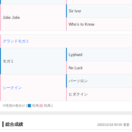
Sir Ivor
Jolie Jolie
Who’s to Know
グランドモガミ
Lyphard
モガミ
No Luck
パーソロン
シークイン
ヒダクイン
※性別の色分け [
:牡馬
:牝馬 ]
総合成績
2002/12/18 00:00