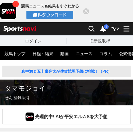
競馬ニュースも結果もすぐわかる
閉じる
スポーツナビ
検索
通知
i
ログイン
ID新規取得
競馬トップ
日程・結果
動画
ニュース
コラム
公式情
真中満＆五十嵐亮太が佐賀競馬予想に挑戦！（PR）
タマモジョイ
せん 登録抹消
先週的中! AIが平安エルムSを大予想