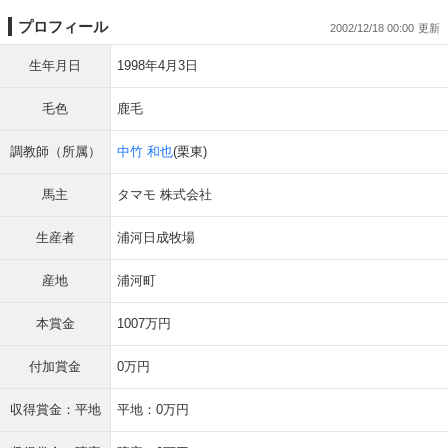
プロフィール
2002/12/18 00:00
生年月日
1998年4月3日
毛色
鹿毛
調教師（所属）
中竹 和也
(栗東)
馬主
タマモ 株式会社
生産者
浦河日成牧場
産地
浦河町
本賞金
1007万円
付加賞金
0万円
収得賞金：平地
平地：0万円