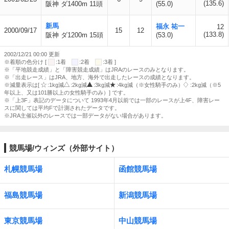
(135.6)
阪神 ダ1400m 11頭
(55.0)
新馬
福永 祐一
12
2000/09/17
15
12
(133.8)
阪神 ダ1200m 15頭
(53.0)
2002/12/21 00:00 更新
※着順の色分け [
:1着
:2着
:3着 ]
※「平地競走成績」と「障害競走成績」はJRAのレースのみとなります。
※「出走レース」はJRA、地方、海外で出走したレースの成績となります。
※減量表示は[
:1kg減
:2kg減
:3kg減
:4kg減（※女性騎手のみ）
:2kg減（※5
年以上、又は101勝以上の女性騎手のみ）] です。
※「上3F」表記のデータについて 1993年4月以前では一部のレースが上4F、障害レー
スに関しては平均Fで計測されたデータです。
※JRA主催以外のレースでは一部データがない場合があります。
競馬場/ウィンズ（外部サイト）
札幌競馬場
函館競馬場
福島競馬場
新潟競馬場
東京競馬場
中山競馬場