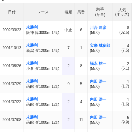
騎手
人気
日付
レース
着順
馬番
(オッズ)
(斤量)
未勝利
川合 達彦
8
2002/03/23
中止
6
(32.6)
阪神 障3000m 14頭
(59.0)
未勝利
宝来 城多郎
4
2001/10/13
7
1
(7.5)
新潟 ダ1200m 14頭
(55.0)
未勝利
福永 祐一
2
2001/08/26
2
8
(5.1)
小倉 ダ1000m 14頭
(55.0)
未勝利
内田 浩一
1
2001/07/29
9
5
(1.7)
函館 ダ1000m 12頭
(55.0)
未勝利
内田 浩一
1
2001/07/22
2
4
(1.6)
函館 ダ1000m 12頭
(55.0)
未勝利
内田 浩一
5
2001/07/08
2
11
(9.9)
函館 ダ1000m 12頭
(55.0)