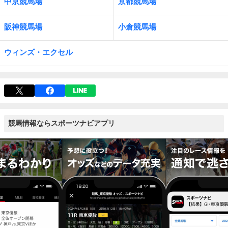
中京競馬場
京都競馬場
阪神競馬場
小倉競馬場
ウィンズ・エクセル
競馬情報ならスポーツナビアプリ