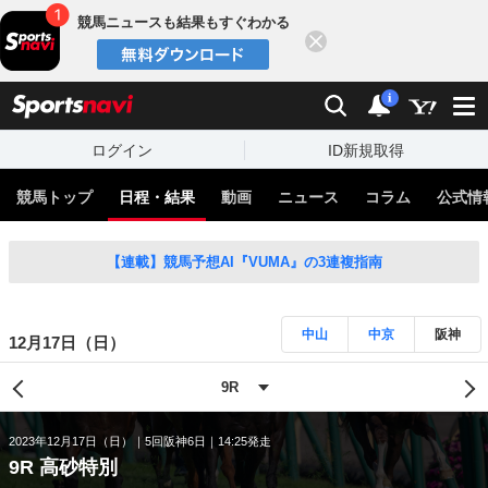
競馬ニュースも結果もすぐわかる
閉じる
スポーツナビ
検索
通知
i
ログイン
ID新規取得
競馬トップ
日程・結果
動画
ニュース
コラム
公式情
【連載】競馬予想AI『VUMA』の3連複指南
中山
中京
阪神
12月17日（日）
2023年12月17日（日）
5回阪神6日
14:25発走
9R 高砂特別