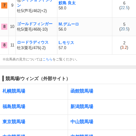
鮫島 良太
6
7
9
ン
(
22.5
)
58.0
牡5/芦毛/462(+2)
ゴールドフィンガー
M.デムーロ
5
8
10
(
20.5
)
牝5/栗毛/468(-10)
56.0
ロードラディウス
L.モリス
2
8
11
(
3.2
)
牡3/栗毛/476(-2)
57.0
※出馬表の見方については
こちら
をご覧ください。
競馬場/ウィンズ（外部サイト）
札幌競馬場
函館競馬場
福島競馬場
新潟競馬場
東京競馬場
中山競馬場