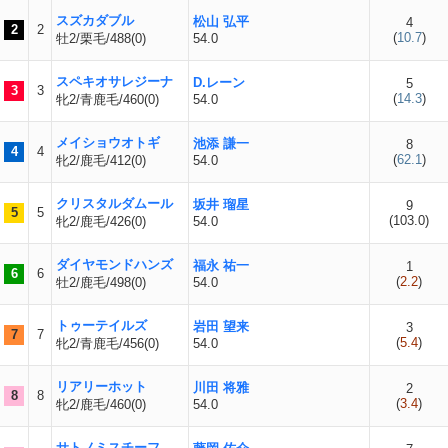
スズカダブル
松山 弘平
4
2
2
(
10.7
)
牡2/栗毛/488(0)
54.0
スペキオサレジーナ
D.レーン
5
3
3
(
14.3
)
牝2/青鹿毛/460(0)
54.0
メイショウオトギ
池添 謙一
8
4
4
(
62.1
)
牝2/鹿毛/412(0)
54.0
クリスタルダムール
坂井 瑠星
9
5
5
(
103.0
)
牝2/鹿毛/426(0)
54.0
ダイヤモンドハンズ
福永 祐一
1
6
6
(
2.2
)
牡2/鹿毛/498(0)
54.0
トゥーテイルズ
岩田 望来
3
7
7
(
5.4
)
牝2/青鹿毛/456(0)
54.0
リアリーホット
川田 将雅
2
8
8
(
3.4
)
牝2/鹿毛/460(0)
54.0
サトノミスチーフ