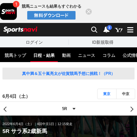
競馬ニュースも結果もすぐわかる
閉じる
スポーツナビ
検索
通知
i
ログイン
ID新規取得
競馬トップ
日程・結果
動画
ニュース
コラム
公式情
真中満＆五十嵐亮太が佐賀競馬予想に挑戦！（PR）
東京
中京
6月4日（土）
2022年6月4日（土）
4回中京1日
12:15発走
5R サラ系2歳新馬