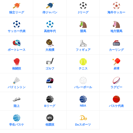
独立リーグ
侍ジャパン
Jリーグ
海外サッカー
サッカー代表
高校年代
競馬
地方競馬
ボートレース
大相撲
フィギュア
カーリング
格闘技
ゴルフ
テニス
卓球
F1
バドミントン
バレーボール
ラグビー
NBA
陸上
Bリーグ
バスケ代表
学生バスケ
他競技
Doスポーツ