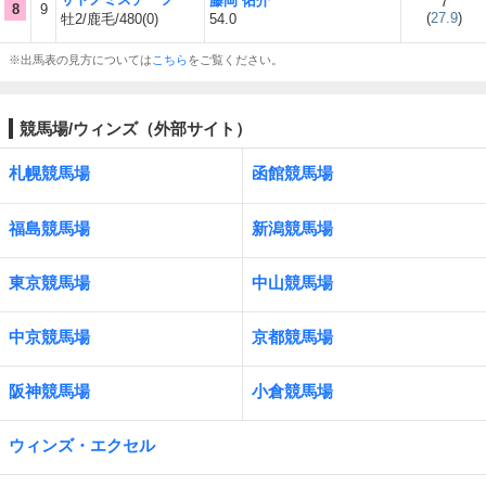
藤岡 佑介
7
8
9
(
27.9
)
牡2/鹿毛/480(0)
54.0
※出馬表の見方については
こちら
をご覧ください。
競馬場/ウィンズ（外部サイト）
札幌競馬場
函館競馬場
福島競馬場
新潟競馬場
東京競馬場
中山競馬場
中京競馬場
京都競馬場
阪神競馬場
小倉競馬場
ウィンズ・エクセル