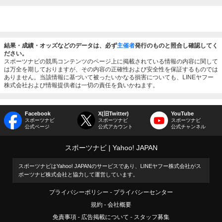
結果・成績・オッズなどのデータは、必ず
主催者
発行のものと照合し確認してく
ださい。
スポーツナビの競馬コンテンツのページ上に掲載されている情報の内容に関して
は万全を期しておりますが、その内容の正確性および安全性を保証するものでは
ありません。当該情報に基づいて被ったいかなる損害についても、LINEヤフー
株式会社および情報提供者は一切の責任を負いかねます。
Facebook
X(旧Twitter)
YouTube
スポーツナビ
スポーツナビ
スポーツナビ
公式ページ
公式アカウント
公式チャンネル
スポーツナビ
Yahoo! JAPAN
スポーツナビはYahoo! JAPANのサービスであり、LINEヤフー株式会社がス
ポーツナビ株式会社と協力して運営しています。
プライバシーポリシー
プライバシーセンター
規約
会社概要
免責事項
広告掲載について
スタッフ募集