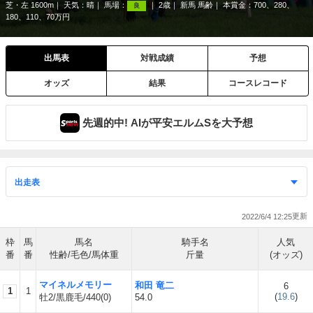
芝・左 1600m
天気：
晴
馬場：
2歳
新馬 馬齢
本賞金：700、280、
良
180、110、70万円
出馬表
対戦成績
予想
オッズ
結果
コースレコード
先週的中! AIが平安エルムSを大予想
2022/6/4 12:25
枠
馬
馬名
騎手名
人気
番
番
性齢/毛色/馬体重
斤量
(オッズ)
マイネルメモリー
和田 竜二
6
1
1
(
19.6
)
牡2/黒鹿毛/440(0)
54.0