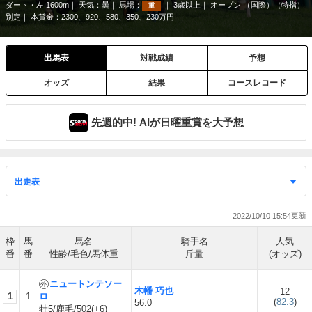
ダート・左 1600m
天気：
曇
馬場：
3歳以上
オープン （国際）（特指）
重
別定
本賞金：2300、920、580、350、230万円
出馬表
対戦成績
予想
オッズ
結果
コースレコード
先週的中! AIが日曜重賞を大予想
2022/10/10 15:54
枠
馬
馬名
騎手名
人気
番
番
性齢/毛色/馬体重
斤量
(オッズ)
ニュートンテソー
木幡 巧也
12
1
1
ロ
(
82.3
)
56.0
牡5/鹿毛/502(+6)