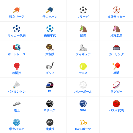
独立リーグ
侍ジャパン
Jリーグ
海外サッカー
サッカー代表
高校年代
競馬
地方競馬
ボートレース
大相撲
フィギュア
カーリング
格闘技
ゴルフ
テニス
卓球
F1
バドミントン
バレーボール
ラグビー
NBA
陸上
Bリーグ
バスケ代表
学生バスケ
他競技
Doスポーツ