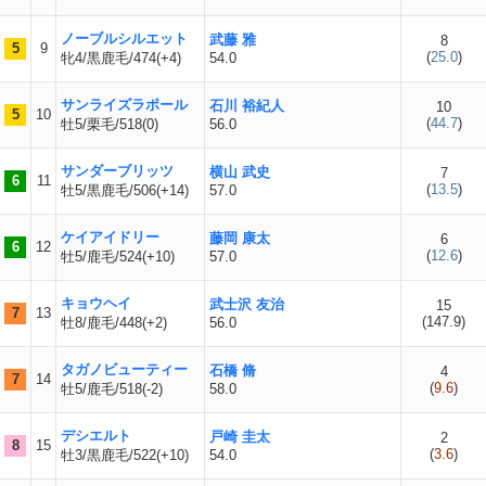
ノーブルシルエット
武藤 雅
8
5
9
(
25.0
)
牝4/黒鹿毛/474(+4)
54.0
サンライズラポール
石川 裕紀人
10
5
10
(
44.7
)
牡5/栗毛/518(0)
56.0
サンダーブリッツ
横山 武史
7
6
11
(
13.5
)
牡5/黒鹿毛/506(+14)
57.0
ケイアイドリー
藤岡 康太
6
6
12
(
12.6
)
牡5/鹿毛/524(+10)
57.0
キョウヘイ
武士沢 友治
15
7
13
(
147.9
)
牡8/鹿毛/448(+2)
56.0
タガノビューティー
石橋 脩
4
7
14
(
9.6
)
牡5/鹿毛/518(-2)
58.0
デシエルト
戸崎 圭太
2
8
15
(
3.6
)
牡3/黒鹿毛/522(+10)
54.0