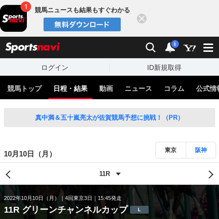
競馬ニュースも結果もすぐわかる
閉じる
スポーツナビ
検索
通知
i
ログイン
ID新規取得
競馬トップ
日程・結果
動画
ニュース
コラム
公式情
真中満＆五十嵐亮太が佐賀競馬予想に挑戦！（PR）
東京
阪神
10月10日（月）
2022年10月10日（月）
4回東京3日
15:45発走
11R グリーンチャンネルカップ
L