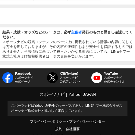
結果・成績・オッズなどのデータは、必ず
主催者
発行のものと照合し確認してく
ださい。
スポーツナビの競馬コンテンツのページ上に掲載されている情報の内容に関して
は万全を期しておりますが、その内容の正確性および安全性を保証するものでは
ありません。当該情報に基づいて被ったいかなる損害についても、LINEヤフー
株式会社および情報提供者は一切の責任を負いかねます。
Facebook
X(旧Twitter)
YouTube
スポーツナビ
スポーツナビ
スポーツナビ
公式ページ
公式アカウント
公式チャンネル
スポーツナビ
Yahoo! JAPAN
スポーツナビはYahoo! JAPANのサービスであり、LINEヤフー株式会社がス
ポーツナビ株式会社と協力して運営しています。
プライバシーポリシー
プライバシーセンター
規約
会社概要