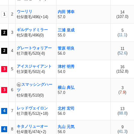
ウーリリ
内田 博幸
14
1
2
(
107.0
)
牡6/鹿毛/496(+14)
57.0
ギルデッドミラー
三浦 皇成
5
2
3
(
11.1
)
牝5/鹿毛/496(0)
55.0
グレートウォリアー
菅原 明良
11
2
4
(
52.6
)
牡7/鹿毛/520(-8)
56.0
アイスジャイアント
津村 明秀
16
3
5
(
152.8
)
牡3/栗毛/502(-4)
54.0
スマッシングハー
横山 典弘
3
3
6
ツ
(
7.9
)
57.0
牡6/鹿毛/510(0)
レッドヴェイロン
北村 宏司
13
4
7
(
88.8
)
牡7/鹿毛/512(+18)
56.0
キタノリューオー
丸山 元気
9
4
8
(
41.3
)
牡4/鹿毛/474(+2)
56.0