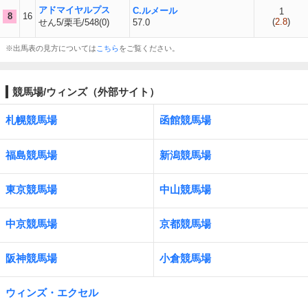
アドマイヤルプス
C.ルメール
1
8
16
(
2.8
)
せん5/栗毛/548(0)
57.0
※出馬表の見方については
こちら
をご覧ください。
競馬場/ウィンズ（外部サイト）
札幌競馬場
函館競馬場
福島競馬場
新潟競馬場
東京競馬場
中山競馬場
中京競馬場
京都競馬場
阪神競馬場
小倉競馬場
ウィンズ・エクセル