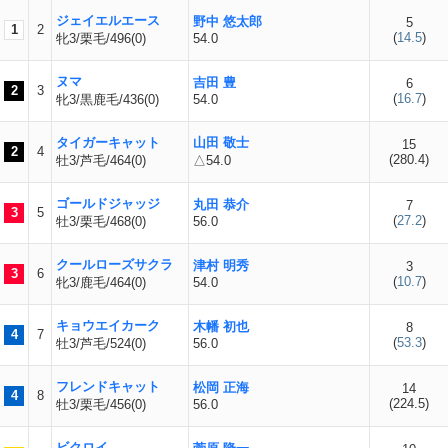
ジェイエルエース
野中 悠太郎
5
1
2
(
14.5
)
牝3/栗毛/496(0)
54.0
ヌマ
吉田 豊
6
2
3
(
16.7
)
牝3/黒鹿毛/436(0)
54.0
タイガーキャット
山田 敬士
15
2
4
(
280.4
)
牡3/芦毛/464(0)
△54.0
ゴールドジャッジ
丸田 恭介
7
3
5
(
27.2
)
牡3/栗毛/468(0)
56.0
クールローズサクラ
津村 明秀
3
3
6
(
10.7
)
牝3/鹿毛/464(0)
54.0
キョウエイカーク
木幡 初也
8
4
7
(
53.3
)
牡3/芦毛/524(0)
56.0
フレンドキャット
松岡 正海
14
4
8
(
224.5
)
牡3/栗毛/456(0)
56.0
ビクロイ