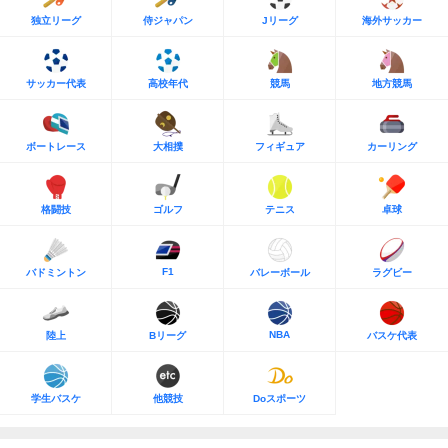
独立リーグ
侍ジャパン
Jリーグ
海外サッカー
サッカー代表
高校年代
競馬
地方競馬
ボートレース
大相撲
フィギュア
カーリング
格闘技
ゴルフ
テニス
卓球
F1
バドミントン
バレーボール
ラグビー
NBA
陸上
Bリーグ
バスケ代表
学生バスケ
他競技
Doスポーツ