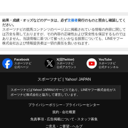
結果・成績・オッズなどのデータは、必ず
主催者
発行のものと照合し確認してく
ださい。
スポーツナビの競馬コンテンツのページ上に掲載されている情報の内容に関して
は万全を期しておりますが、その内容の正確性および安全性を保証するものでは
ありません。当該情報に基づいて被ったいかなる損害についても、LINEヤフー
株式会社および情報提供者は一切の責任を負いかねます。
Facebook
X(旧Twitter)
YouTube
スポーツナビ
スポーツナビ
スポーツナビ
公式ページ
公式アカウント
公式チャンネル
スポーツナビ
Yahoo! JAPAN
スポーツナビはYahoo! JAPANのサービスであり、LINEヤフー株式会社がス
ポーツナビ株式会社と協力して運営しています。
プライバシーポリシー
プライバシーセンター
規約
会社概要
免責事項
広告掲載について
スタッフ募集
ご意見・ご要望
ヘルプ