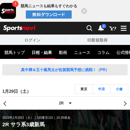
競馬ニュースも結果もすぐわかる
閉じる
スポーツナビ
検索
通知
i
ログイン
ID新規取得
競馬トップ
日程・結果
動画
ニュース
コラム
公式情
真中満＆五十嵐亮太が佐賀競馬予想に挑戦！（PR）
東京
中京
小倉
1月29日（土）
2022年1月29日（土）
1回東京1日
10:35発走
2R サラ系3歳新馬