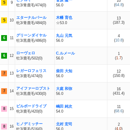
菅原 隆一
10
5
9
(
64.8
)
牡3/青鹿毛/474(0)
56.0
エターナルパール
木幡 育也
13
5
10
(
187.3
)
牝3/青鹿毛/484(0)
☆53.0
グリーンダイヤル
丸山 元気
4
6
11
(
10.8
)
牡3/黒鹿毛/486(0)
56.0
ローヴェロ
C.ルメール
1
6
12
(
1.7
)
牡3/鹿毛/502(0)
56.0
レガーロフェリス
柴田 大知
12
7
13
(
150.8
)
牡3/鹿毛/474(0)
56.0
アイファーロブスト
大庭 和弥
16
7
14
(
431.4
)
牡3/黒鹿毛/430(0)
56.0
ビルボードライブ
嶋田 純次
11
8
15
(
68.6
)
牝3/鹿毛/420(0)
54.0
ヒノデミッチー
北村 宏司
2
8
16
(
4.0
)
牡3/栗毛/516(0)
56.0