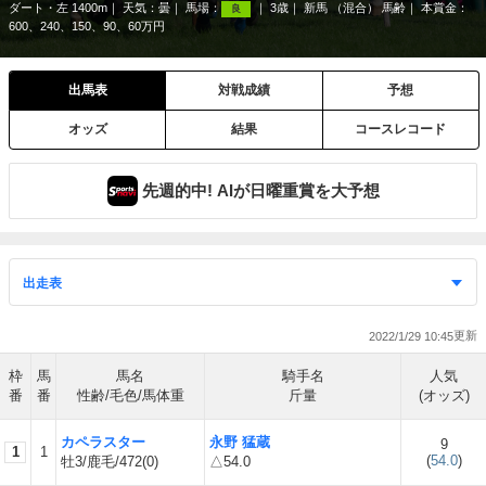
ダート・左 1400m
天気：
曇
馬場：
3歳
新馬 （混合） 馬齢
本賞金：
良
600、240、150、90、60万円
出馬表
対戦成績
予想
オッズ
結果
コースレコード
先週的中! AIが日曜重賞を大予想
2022/1/29 10:45
枠
馬
馬名
騎手名
人気
番
番
性齢/毛色/馬体重
斤量
(オッズ)
カペラスター
永野 猛蔵
9
1
1
(
54.0
)
牡3/鹿毛/472(0)
△54.0