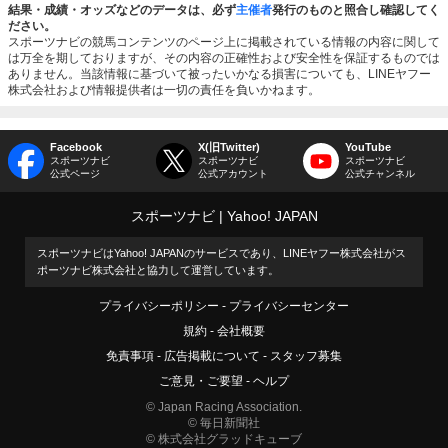
結果・成績・オッズなどのデータは、必ず
主催者
発行のものと照合し確認してく
ださい。
スポーツナビの競馬コンテンツのページ上に掲載されている情報の内容に関して
は万全を期しておりますが、その内容の正確性および安全性を保証するものでは
ありません。当該情報に基づいて被ったいかなる損害についても、LINEヤフー
株式会社および情報提供者は一切の責任を負いかねます。
Facebook
X(旧Twitter)
YouTube
スポーツナビ
スポーツナビ
スポーツナビ
公式ページ
公式アカウント
公式チャンネル
スポーツナビ
Yahoo! JAPAN
スポーツナビはYahoo! JAPANのサービスであり、LINEヤフー株式会社がス
ポーツナビ株式会社と協力して運営しています。
プライバシーポリシー
プライバシーセンター
規約
会社概要
免責事項
広告掲載について
スタッフ募集
ご意見・ご要望
ヘルプ
© Japan Racing Association.
© 毎日新聞社
© 株式会社グラッドキューブ