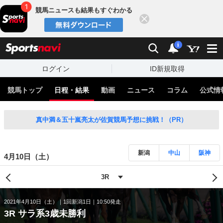
競馬ニュースも結果もすぐわかる
閉じる
スポーツナビ
検索
通知
i
ログイン
ID新規取得
競馬トップ
日程・結果
動画
ニュース
コラム
公式情
真中満＆五十嵐亮太が佐賀競馬予想に挑戦！（PR）
新潟
中山
阪神
4月10日（土）
2021年4月10日（土）
1回新潟1日
10:50発走
3R サラ系3歳未勝利