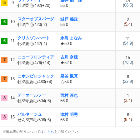
藤井 勘一郎
14
5
9
(
68.5
)
牡3/栗毛/492(+20)
56.0
スターオブスパーダ
城戸 義政
2
6
10
(
5.4
)
牡3/芦毛/420(-2)
56.0
クリムゾンハート
永島 まなみ
11
6
11
(
54.9
)
牝3/鹿毛/442(-4)
★50.0
ニューフロンティア
古川 奈穂
15
7
12
(
78.0
)
牡3/鹿毛/476(+14)
★52.0
ニホンピロジャック
泉谷 楓真
8
7
13
(
22.9
)
牡3/黒鹿毛/460(+4)
△54.0
テーオールソー
西村 淳也
1
8
14
(
3.4
)
牡3/青鹿毛/504(-6)
56.0
バルネージュ
津村 明秀
6
8
15
(
8.4
)
せん3/芦毛/506(-6)
56.0
※出馬表の見方については
こちら
をご覧ください。