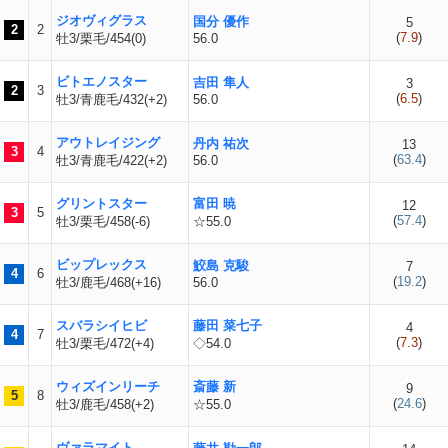
ジオヴィグラス
国分 優作
5
2
2
(
7.9
)
牡3/栗毛/454(0)
56.0
ビトエノスター
吉田 隼人
3
2
3
(
6.5
)
牡3/青鹿毛/432(+2)
56.0
アウトレイジング
丹内 祐次
13
3
4
(
63.4
)
牡3/青鹿毛/422(+2)
56.0
グリントスター
富田 暁
12
3
5
(
57.4
)
牡3/栗毛/458(-6)
☆55.0
ビップレックス
鮫島 克駿
7
4
6
(
19.2
)
牡3/鹿毛/468(+16)
56.0
スバラシイヒビ
藤田 菜七子
4
4
7
(
7.3
)
牡3/栗毛/472(+4)
◇54.0
ウィズインリーチ
斎藤 新
9
5
8
(
24.6
)
牡3/鹿毛/458(+2)
☆55.0
ヴァラマイト