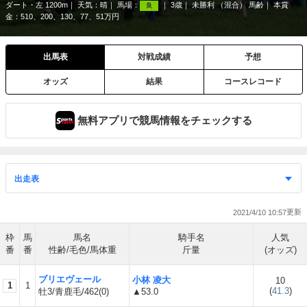
ダート・左 1200m
天気：
晴
馬場：
3歳
未勝利 （混合） 馬齢
本賞
良
金：510、200、130、77、51万円
出馬表
対戦成績
予想
オッズ
結果
コースレコード
無料アプリで競馬情報をチェックする
2021/4/10 10:57
枠
馬
馬名
騎手名
人気
番
番
性齢/毛色/馬体重
斤量
(オッズ)
ブリエヴェール
小林 凌大
10
1
1
(
41.3
)
牡3/青鹿毛/462(0)
▲53.0