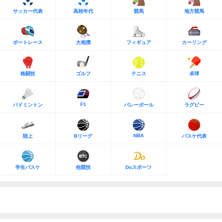
サッカー代表
高校年代
競馬
地方競馬
ボートレース
大相撲
フィギュア
カーリング
格闘技
ゴルフ
テニス
卓球
F1
バドミントン
バレーボール
ラグビー
NBA
陸上
Bリーグ
バスケ代表
学生バスケ
他競技
Doスポーツ