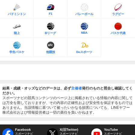
F1
バドミントン
バレーボール
ラグビー
NBA
陸上
Bリーグ
バスケ代表
学生バスケ
他競技
Doスポーツ
結果・成績・オッズなどのデータは、必ず
主催者
発行のものと照合し確認してく
ださい。
スポーツナビの競馬コンテンツのページ上に掲載されている情報の内容に関して
は万全を期しておりますが、その内容の正確性および安全性を保証するものでは
ありません。当該情報に基づいて被ったいかなる損害についても、LINEヤフー
株式会社および情報提供者は一切の責任を負いかねます。
Facebook
X(旧Twitter)
YouTube
スポーツナビ
スポーツナビ
スポーツナビ