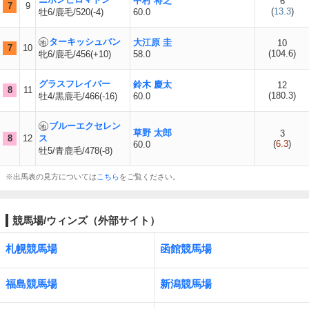
中村 将之
6
7
9
(
13.3
)
牡6/鹿毛/520(-4)
60.0
ターキッシュバン
大江原 圭
10
7
10
(
104.6
)
牝6/鹿毛/456(+10)
58.0
グラスフレイバー
鈴木 慶太
12
8
11
(
180.3
)
牡4/黒鹿毛/466(-16)
60.0
ブルーエクセレン
草野 太郎
3
8
12
ス
(
6.3
)
60.0
牡5/青鹿毛/478(-8)
※出馬表の見方については
こちら
をご覧ください。
競馬場/ウィンズ（外部サイト）
札幌競馬場
函館競馬場
福島競馬場
新潟競馬場