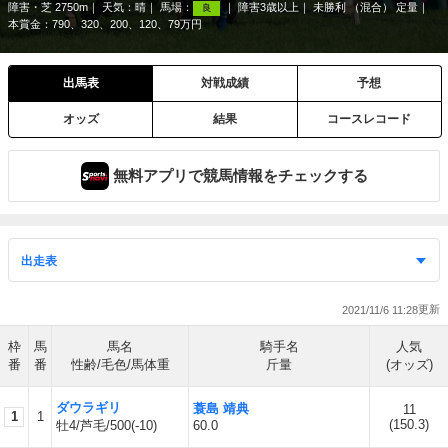
障害・芝 2750m
天気：
晴
馬場：
障害3歳以上
未勝利 （混合） 定量
良
本賞金：790、320、200、120、79万円
出馬表
対戦成績
予想
オッズ
結果
コースレコード
無料アプリで競馬情報をチェックする
2021/11/6 11:28
枠
馬
馬名
騎手名
人気
番
番
性齢/毛色/馬体重
斤量
(オッズ)
ダウラギリ
蓑島 靖典
11
1
1
(
150.3
)
牡4/芦毛/500(-10)
60.0