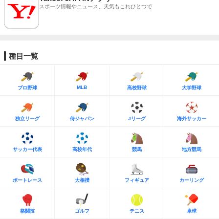
スポーツ情報やニュース、天気もこれひとつで
種目一覧
MLB
プロ野球
高校野球
大学野球
独立リーグ
侍ジャパン
Jリーグ
海外サッカー
サッカー代表
高校年代
競馬
地方競馬
ボートレース
大相撲
フィギュア
カーリング
格闘技
ゴルフ
テニス
卓球