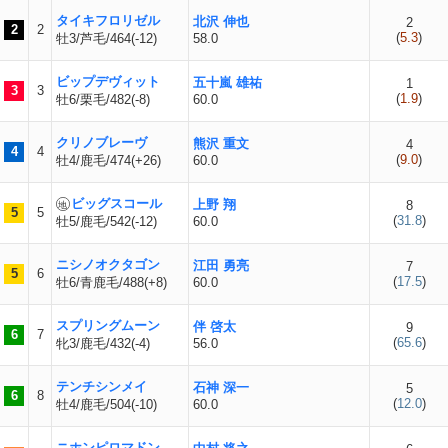
タイキフロリゼル
北沢 伸也
2
2
2
(
5.3
)
牡3/芦毛/464(-12)
58.0
ビップデヴィット
五十嵐 雄祐
1
3
3
(
1.9
)
牡6/栗毛/482(-8)
60.0
クリノブレーヴ
熊沢 重文
4
4
4
(
9.0
)
牡4/鹿毛/474(+26)
60.0
ビッグスコール
上野 翔
8
5
5
(
31.8
)
牡5/鹿毛/542(-12)
60.0
ニシノオクタゴン
江田 勇亮
7
5
6
(
17.5
)
牡6/青鹿毛/488(+8)
60.0
スプリングムーン
伴 啓太
9
6
7
(
65.6
)
牝3/鹿毛/432(-4)
56.0
テンチシンメイ
石神 深一
5
6
8
(
12.0
)
牡4/鹿毛/504(-10)
60.0
ニホンピロマドン