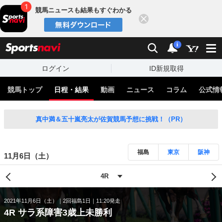
競馬ニュースも結果もすぐわかる
閉じる
スポーツナビ
検索
通知
i
ログイン
ID新規取得
競馬トップ
日程・結果
動画
ニュース
コラム
公式情
真中満＆五十嵐亮太が佐賀競馬予想に挑戦！（PR）
福島
東京
阪神
11月6日（土）
2021年11月6日（土）
2回福島1日
11:20発走
4R サラ系障害3歳上未勝利