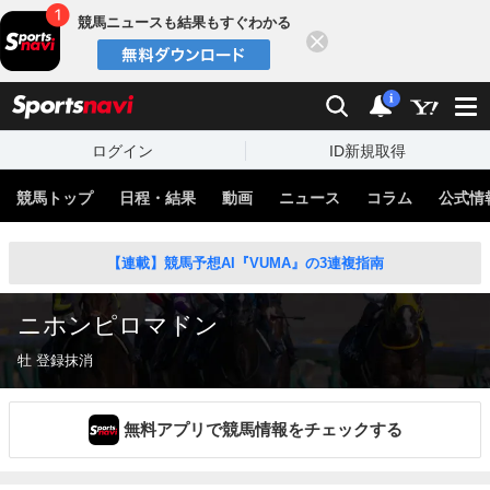
競馬ニュースも結果もすぐわかる
閉じる
スポーツナビ
検索
通知
i
ログイン
ID新規取得
競馬トップ
日程・結果
動画
ニュース
コラム
公式情
【連載】競馬予想AI『VUMA』の3連複指南
ニホンピロマドン
牡 登録抹消
無料アプリで競馬情報をチェックする