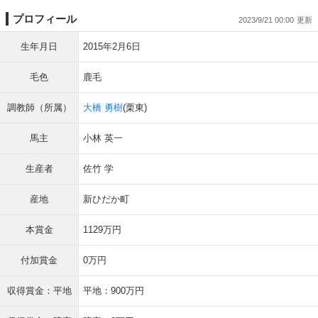
プロフィール
2023/9/21 00:00
生年月日
2015年2月6日
毛色
鹿毛
調教師（所属）
大橋 勇樹
(栗東)
馬主
小林 英一
生産者
佐竹 学
産地
新ひだか町
本賞金
1129万円
付加賞金
0万円
収得賞金：平地
平地：900万円