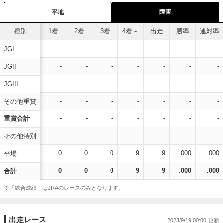
障害
平地
種別
1着
2着
3着
4着～
出走
勝率
連対率
-
-
-
-
-
-
-
JGI
-
-
-
-
-
-
-
JGII
-
-
-
-
-
-
-
JGIII
-
-
-
-
-
-
-
その他重賞
-
-
-
-
-
-
-
重賞合計
-
-
-
-
-
-
-
その他特別
0
0
0
9
9
.000
.000
平場
0
0
0
9
9
.000
.000
合計
※「総合成績」はJRAのレースのみとなります。
出走レース
2023/9/19 00:00