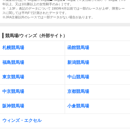
年以上、又は101勝以上の女性騎手のみ）] です。
※「上3F」表記のデータについて 1993年4月以前では一部のレースが上4F、障害レー
スに関しては平均Fで計測されたデータです。
※JRA主催以外のレースでは一部データがない場合があります。
競馬場/ウィンズ（外部サイト）
札幌競馬場
函館競馬場
福島競馬場
新潟競馬場
東京競馬場
中山競馬場
中京競馬場
京都競馬場
阪神競馬場
小倉競馬場
ウィンズ・エクセル