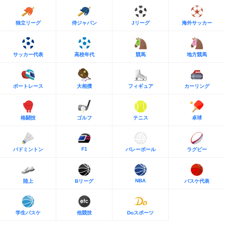
独立リーグ
侍ジャパン
Jリーグ
海外サッカー
サッカー代表
高校年代
競馬
地方競馬
ボートレース
大相撲
フィギュア
カーリング
格闘技
ゴルフ
テニス
卓球
F1
バドミントン
バレーボール
ラグビー
NBA
陸上
Bリーグ
バスケ代表
学生バスケ
他競技
Doスポーツ