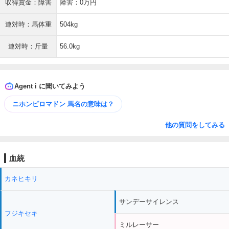
収得賞金：障害
障害：0万円
連対時：馬体重
504kg
連対時：斤量
56.0kg
Agent i に聞いてみよう
ニホンピロマドン 馬名の意味は？
他の質問をしてみる
血統
カネヒキリ
サンデーサイレンス
フジキセキ
ミルレーサー