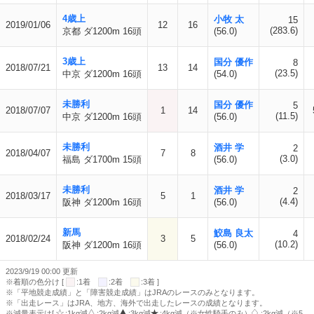
4歳上
小牧 太
15
2019/01/06
12
16
(283.6)
京都 ダ1200m 16頭
(56.0)
3歳上
国分 優作
8
2018/07/21
13
14
(23.5)
中京 ダ1200m 16頭
(54.0)
未勝利
国分 優作
5
2018/07/07
1
14
(11.5)
中京 ダ1200m 16頭
(56.0)
未勝利
酒井 学
2
2018/04/07
7
8
(3.0)
福島 ダ1700m 15頭
(56.0)
未勝利
酒井 学
2
2018/03/17
5
1
(4.4)
阪神 ダ1200m 16頭
(56.0)
新馬
鮫島 良太
4
2018/02/24
3
5
(10.2)
阪神 ダ1200m 16頭
(56.0)
2023/9/19 00:00 更新
※着順の色分け [
:1着
:2着
:3着 ]
※「平地競走成績」と「障害競走成績」はJRAのレースのみとなります。
※「出走レース」はJRA、地方、海外で出走したレースの成績となります。
※減量表示は[
:1kg減
:2kg減
:3kg減
:4kg減（※女性騎手のみ）
:2kg減（※5