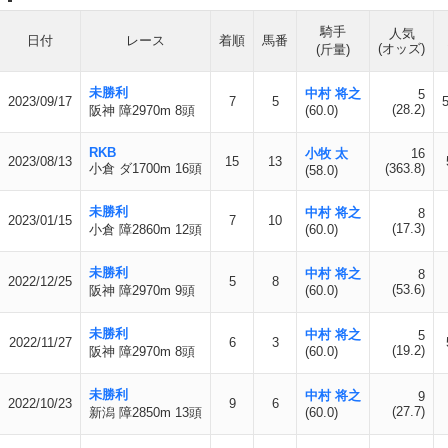
騎手
人気
日付
レース
着順
馬番
(オッズ)
(斤量)
未勝利
中村 将之
5
2023/09/17
7
5
(28.2)
阪神 障2970m 8頭
(60.0)
RKB
小牧 太
16
2023/08/13
15
13
小倉 ダ1700m 16頭
(363.8)
(58.0)
未勝利
中村 将之
8
2023/01/15
7
10
(17.3)
小倉 障2860m 12頭
(60.0)
未勝利
中村 将之
8
2022/12/25
5
8
(53.6)
阪神 障2970m 9頭
(60.0)
未勝利
中村 将之
5
2022/11/27
6
3
(19.2)
阪神 障2970m 8頭
(60.0)
未勝利
中村 将之
9
2022/10/23
9
6
(27.7)
新潟 障2850m 13頭
(60.0)