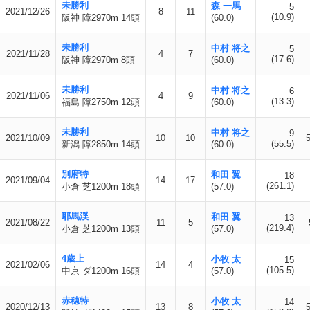
未勝利
森 一馬
5
2021/12/26
8
11
(10.9)
阪神 障2970m 14頭
(60.0)
未勝利
中村 将之
5
2021/11/28
4
7
(17.6)
阪神 障2970m 8頭
(60.0)
未勝利
中村 将之
6
2021/11/06
4
9
(13.3)
福島 障2750m 12頭
(60.0)
未勝利
中村 将之
9
2021/10/09
10
10
(55.5)
新潟 障2850m 14頭
(60.0)
別府特
和田 翼
18
2021/09/04
14
17
(261.1)
小倉 芝1200m 18頭
(57.0)
耶馬渓
和田 翼
13
2021/08/22
11
5
(219.4)
小倉 芝1200m 13頭
(57.0)
4歳上
小牧 太
15
2021/02/06
14
4
(105.5)
中京 ダ1200m 16頭
(57.0)
赤穂特
小牧 太
14
2020/12/13
13
8