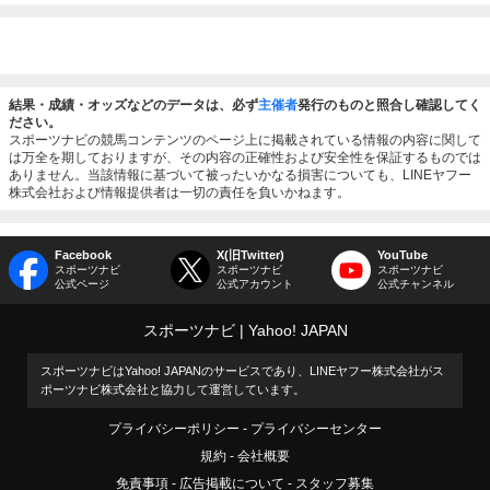
結果・成績・オッズなどのデータは、必ず
主催者
発行のものと照合し確認してく
ださい。
スポーツナビの競馬コンテンツのページ上に掲載されている情報の内容に関して
は万全を期しておりますが、その内容の正確性および安全性を保証するものでは
ありません。当該情報に基づいて被ったいかなる損害についても、LINEヤフー
株式会社および情報提供者は一切の責任を負いかねます。
Facebook
X(旧Twitter)
YouTube
スポーツナビ
スポーツナビ
スポーツナビ
公式ページ
公式アカウント
公式チャンネル
スポーツナビ
Yahoo! JAPAN
スポーツナビはYahoo! JAPANのサービスであり、LINEヤフー株式会社がス
ポーツナビ株式会社と協力して運営しています。
プライバシーポリシー
プライバシーセンター
規約
会社概要
免責事項
広告掲載について
スタッフ募集